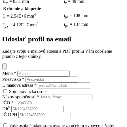
u
= 83.1 mm
i
= 49 mm
m
v
Krútenie a klopenie
4
i
= 108 mm
I
= 2.54E+6 mm
pc
t
4
i
= 137 mm
I
= 4.12E+7 mm
pa
yz
Odoslať profil na email
Zadajte svoju e-mailovú adresu a PDF profilu Vám odošleme
priamo z tejto stránky.
Meno
*
Priezvisko
*
E-mailová adresa
*
Som právnická osoba
Názov spoločnosti
*
IČO
*
DIČ
IČ DPH
Vaše osobné údaje spracúvame za účelom vybavenia Vašej