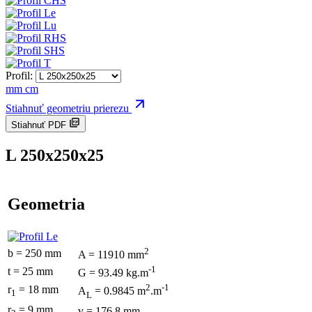
Profil:
mm
cm
Stiahnuť geometriu prierezu
Stiahnuť PDF
L 250x250x25
Geometria
2
b = 250 mm
A = 11910 mm
-1
t = 25 mm
G = 93.49 kg.m
2
-1
r
= 18 mm
A
= 0.9845 m
.m
1
L
r
= 9 mm
v = 176.8 mm