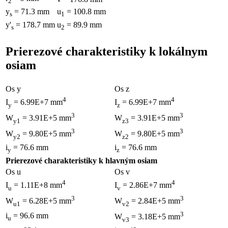
2
y
= 71.3 mm
u
= 100.8 mm
s
1
y'
= 178.7 mm
u
= 89.9 mm
s
2
Prierezové charakteristiky k lokálnym
osiam
Os y
Os z
4
4
I
= 6.99E+7 mm
I
= 6.99E+7 mm
y
z
3
3
W
= 3.91E+5 mm
W
= 3.91E+5 mm
y1
z3
3
3
W
= 9.80E+5 mm
W
= 9.80E+5 mm
y2
z2
i
= 76.6 mm
i
= 76.6 mm
y
z
Prierezové charakteristiky k hlavným osiam
Os u
Os v
4
4
I
= 1.11E+8 mm
I
= 2.86E+7 mm
u
v
3
3
W
= 6.28E+5 mm
W
= 2.84E+5 mm
u1
v2
3
i
= 96.6 mm
W
= 3.18E+5 mm
u
v3