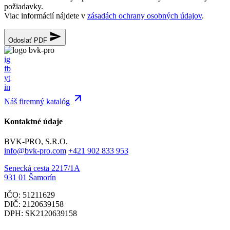
požiadavky.
Viac informácií nájdete v
zásadách ochrany osobných údajov
.
Odoslať PDF
ig
fb
yt
in
Náš firemný katalóg
Kontaktné údaje
BVK-PRO, S.R.O.
info@bvk-pro.com
+421 902 833 953
Senecká cesta 2217/1A
931 01 Šamorín
IČO: 51211629
DIČ: 2120639158
DPH: SK2120639158