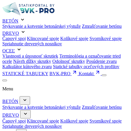
BETÓN
Stykovanie a kotvenie betonárskej výstuže
Zmrašťovanie betónu
DREVO
Čapový spoj
Klincované spoje
Kolíkové spoje
Svorníkové spoje
Spriahnutie drevených nosníkov
OCEĽ
Vlastnosti a únosnosť skrutiek
Terminológia a označovanie tried
ocele
Návrh dĺžky skrutky
Odolnosť skrutky
Posúdenie zvaru
Kalkulátor kútového zvaru
Statické tabulky oceľových profilov
STATICKÉ TABUĽKY
BVK-PRO
Kontakt
Menu
BETÓN
Stykovanie a kotvenie betonárskej výstuže
Zmrašťovanie betónu
DREVO
Čapový spoj
Klincované spoje
Kolíkové spoje
Svorníkové spoje
Spriahnutie drevených nosníkov