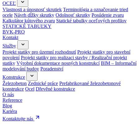
OCEĽ
Vlastnosti a únosnosť skrutiek
Terminológia a označovanie tried
ocele
Návrh dĺžky skrutky
Odolnosť skrutky
Posúdenie zvaru
Kalkulátor kútového zvaru
Statické tabulky oceľových profilov
STATICKÉ TABUĽKY
BVK-PRO
Kontakt
Služby
Projekt statiky pro územní rozhodnutí
Projekt statiky pro stavební
povolení
Projekt statiky pro realizaci stavby / Realizační projekt
statiky
Výrobní dokumentace nosných konstrukcí
BIM – Informační
modelování budov
Poradenství
Konstrukce
Železobeton
Zednické práce
Prefabrikované železobetonové
konstrukce
Ocel
Dřevěné konstrukce
O nás
Reference
Blog
Kariéra
Kontaktujte nás