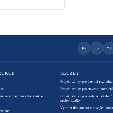
IG
FB
YT
RUKCE
SLUŽBY
Projekt statiky pro územní rozhodnu
áce
Projekt statiky pro stavební povolení
né železobetonové konstrukce
Projekt statiky pro realizaci stavby /
projekt statiky
Výrobní dokumentace nosných konst
strukce