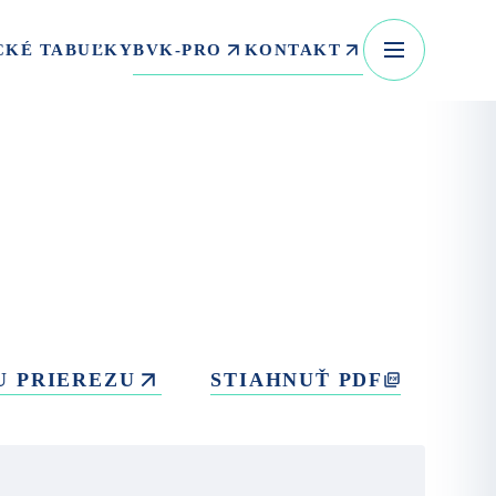
BVK-PRO
KONTAKT
CKÉ TABUĽKY
U PRIEREZU
STIAHNUŤ PDF