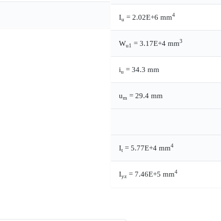
4
I
= 2.02E+6 mm
u
3
W
= 3.17E+4 mm
u1
i
= 34.3 mm
u
u
= 29.4 mm
m
4
I
= 5.77E+4 mm
t
4
I
= 7.46E+5 mm
yz