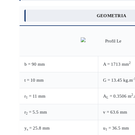
GEOMETRIA
2
b = 90 mm
A = 1713 mm
-
t = 10 mm
G = 13.45 kg.m
2
r
= 11 mm
A
= 0.3506 m
1
L
r
= 5.5 mm
v = 63.6 mm
2
y
= 25.8 mm
u
= 36.5 mm
s
1