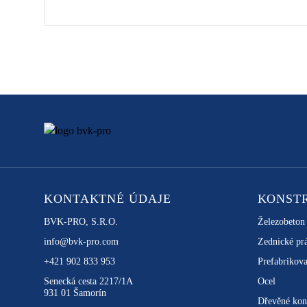
KONTAKTNÉ ÚDAJE
KONST
BVK-PRO, S.R.O.
Železobeton
info@bvk-pro.com
Zednické pr
+421 902 833 953
Prefabrikova
Senecká cesta 2217/1A
Ocel
931 01 Šamorín
Dřevěné kon