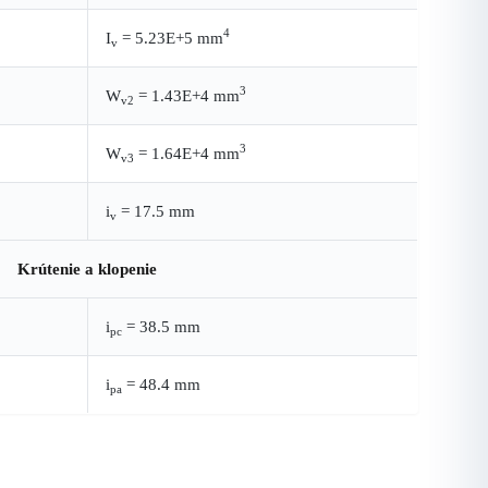
4
I
= 5.23E+5 mm
v
3
W
= 1.43E+4 mm
v2
3
W
= 1.64E+4 mm
v3
i
= 17.5 mm
v
Krútenie a klopenie
i
= 38.5 mm
pc
i
= 48.4 mm
pa