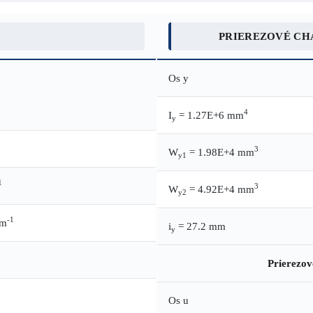
PRIEREZOVÉ CH
Os y
4
I
= 1.27E+6 mm
y
3
W
= 1.98E+4 mm
y1
1
3
W
= 4.92E+4 mm
y2
-1
.m
i
= 27.2 mm
y
Prierezov
Os u