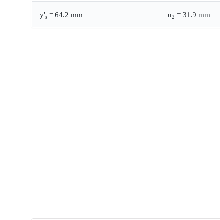
y'
= 64.2 mm
u
= 31.9 mm
s
2