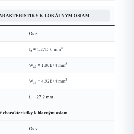
ARAKTERISTIKY K LOKÁLNYM OSIAM
Os z
4
I
= 1.27E+6 mm
z
3
W
= 1.98E+4 mm
z3
3
W
= 4.92E+4 mm
z2
i
= 27.2 mm
z
é charakteristiky k hlavným osiam
Os v