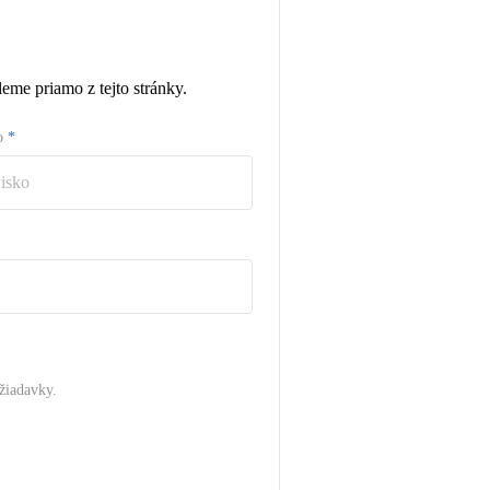
eme priamo z tejto stránky.
ko
*
žiadavky.
.