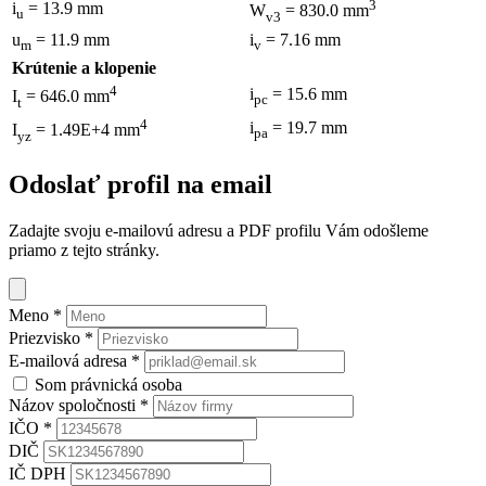
3
i
= 13.9 mm
W
= 830.0 mm
u
v3
u
= 11.9 mm
i
= 7.16 mm
m
v
Krútenie a klopenie
4
i
= 15.6 mm
I
= 646.0 mm
pc
t
4
i
= 19.7 mm
I
= 1.49E+4 mm
pa
yz
Odoslať profil na email
Zadajte svoju e-mailovú adresu a PDF profilu Vám odošleme
priamo z tejto stránky.
Meno
*
Priezvisko
*
E-mailová adresa
*
Som právnická osoba
Názov spoločnosti
*
IČO
*
DIČ
IČ DPH