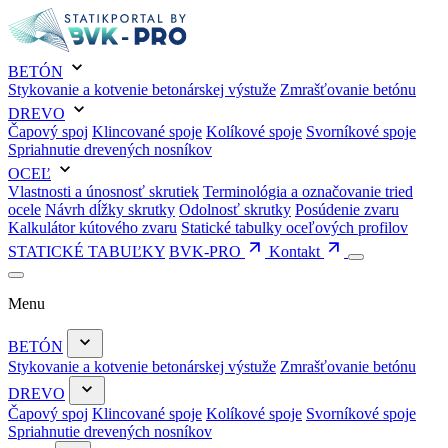
BETÓN
Stykovanie a kotvenie betonárskej výstuže
Zmrašťovanie betónu
DREVO
Čapový spoj
Klincované spoje
Kolíkové spoje
Svorníkové spoje
Spriahnutie drevených nosníkov
OCEĽ
Vlastnosti a únosnosť skrutiek
Terminológia a označovanie tried
ocele
Návrh dĺžky skrutky
Odolnosť skrutky
Posúdenie zvaru
Kalkulátor kútového zvaru
Statické tabulky oceľových profilov
STATICKÉ TABUĽKY
BVK-PRO
Kontakt
Menu
BETÓN
Stykovanie a kotvenie betonárskej výstuže
Zmrašťovanie betónu
DREVO
Čapový spoj
Klincované spoje
Kolíkové spoje
Svorníkové spoje
Spriahnutie drevených nosníkov