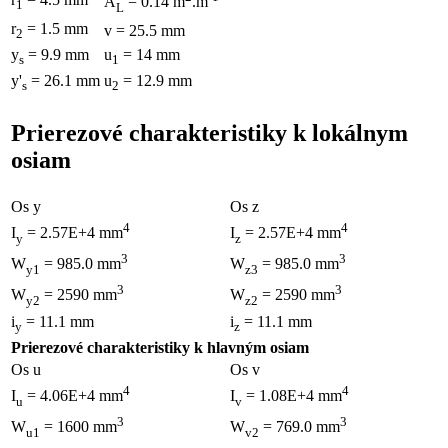
A
= 0.14 m
.m
1
L
r
= 1.5 mm
v = 25.5 mm
2
y
= 9.9 mm
u
= 14 mm
s
1
y'
= 26.1 mm
u
= 12.9 mm
s
2
Prierezové charakteristiky k lokálnym
osiam
Os y
Os z
4
4
I
= 2.57E+4 mm
I
= 2.57E+4 mm
y
z
3
3
W
= 985.0 mm
W
= 985.0 mm
y1
z3
3
3
W
= 2590 mm
W
= 2590 mm
y2
z2
i
= 11.1 mm
i
= 11.1 mm
y
z
Prierezové charakteristiky k hlavným osiam
Os u
Os v
4
4
I
= 4.06E+4 mm
I
= 1.08E+4 mm
u
v
3
3
W
= 1600 mm
W
= 769.0 mm
u1
v2