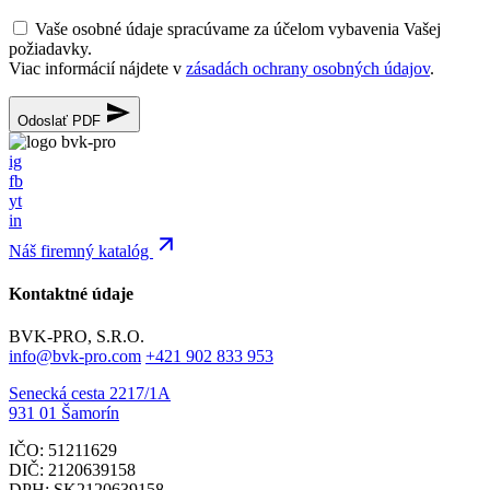
Vaše osobné údaje spracúvame za účelom vybavenia Vašej
požiadavky.
Viac informácií nájdete v
zásadách ochrany osobných údajov
.
Odoslať PDF
ig
fb
yt
in
Náš firemný katalóg
Kontaktné údaje
BVK-PRO, S.R.O.
info@bvk-pro.com
+421 902 833 953
Senecká cesta 2217/1A
931 01 Šamorín
IČO: 51211629
DIČ: 2120639158
DPH: SK2120639158