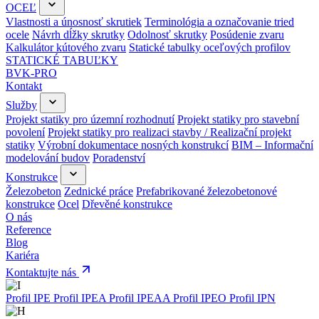
OCEĽ
Vlastnosti a únosnosť skrutiek
Terminológia a označovanie tried
ocele
Návrh dĺžky skrutky
Odolnosť skrutky
Posúdenie zvaru
Kalkulátor kútového zvaru
Statické tabulky oceľových profilov
STATICKÉ TABUĽKY
BVK-PRO
Kontakt
Služby
Projekt statiky pro územní rozhodnutí
Projekt statiky pro stavební
povolení
Projekt statiky pro realizaci stavby / Realizační projekt
statiky
Výrobní dokumentace nosných konstrukcí
BIM – Informační
modelování budov
Poradenství
Konstrukce
Železobeton
Zednické práce
Prefabrikované železobetonové
konstrukce
Ocel
Dřevěné konstrukce
O nás
Reference
Blog
Kariéra
Kontaktujte nás
Profil IPE
Profil IPEA
Profil IPEAA
Profil IPEO
Profil IPN