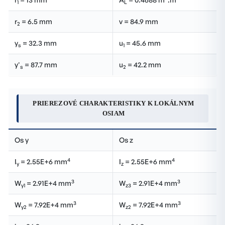
1
L
r
= 6.5 mm
v = 84.9 mm
2
y
= 32.3 mm
u
= 45.6 mm
s
1
y'
= 87.7 mm
u
= 42.2 mm
s
2
PRIEREZOVÉ CHARAKTERISTIKY K LOKÁLNYM
OSIAM
Os y
Os z
4
4
I
= 2.55E+6 mm
I
= 2.55E+6 mm
y
z
3
3
W
= 2.91E+4 mm
W
= 2.91E+4 mm
y1
z3
3
3
W
= 7.92E+4 mm
W
= 7.92E+4 mm
y2
z2