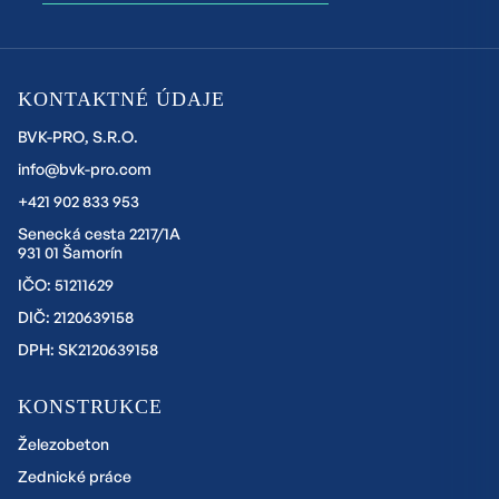
KONTAKTNÉ ÚDAJE
BVK-PRO, S.R.O.
info@bvk-pro.com
+421 902 833 953
Senecká cesta 2217/1A
931 01 Šamorín
IČO: 51211629
DIČ: 2120639158
DPH: SK2120639158
KONSTRUKCE
Železobeton
Zednické práce