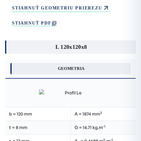
STIAHNUŤ GEOMETRIU PRIEREZU
STIAHNUŤ PDF
L 120x120x8
GEOMETRIA
2
b = 120 mm
A = 1874 mm
-1
t = 8 mm
G = 14.71 kg.m
2
-1
r
= 13 mm
A
= 0.4688 m
.m