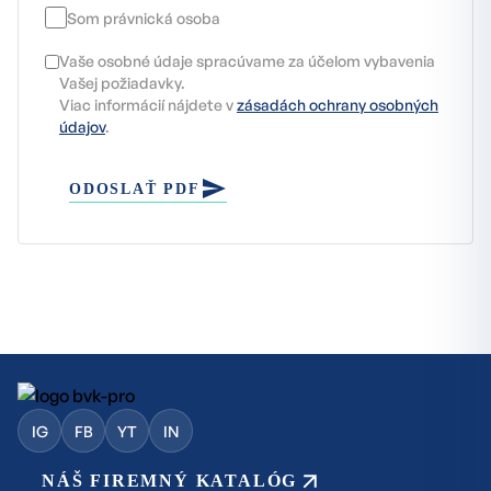
Som právnická osoba
Vaše osobné údaje spracúvame za účelom vybavenia
Vašej požiadavky.
Viac informácií nájdete v
zásadách ochrany osobných
údajov
.
ODOSLAŤ PDF
IG
FB
YT
IN
NÁŠ FIREMNÝ KATALÓG