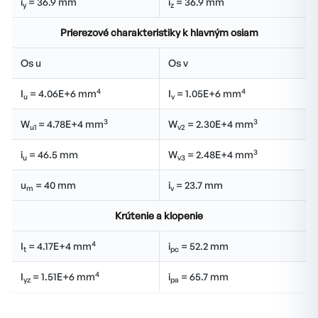
i
= 36.9 mm
i
= 36.9 mm
y
z
Prierezové charakteristiky k hlavným osiam
Os u
Os v
4
4
I
= 4.06E+6 mm
I
= 1.05E+6 mm
u
v
3
3
W
= 4.78E+4 mm
W
= 2.30E+4 mm
u1
v2
3
i
= 46.5 mm
W
= 2.48E+4 mm
u
v3
u
= 40 mm
i
= 23.7 mm
m
v
Krútenie a klopenie
4
I
= 4.17E+4 mm
i
= 52.2 mm
t
pc
4
I
= 1.51E+6 mm
i
= 65.7 mm
yz
pa