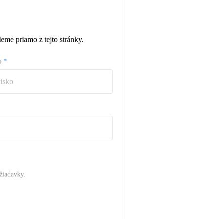
eme priamo z tejto stránky.
ko
*
žiadavky.
.