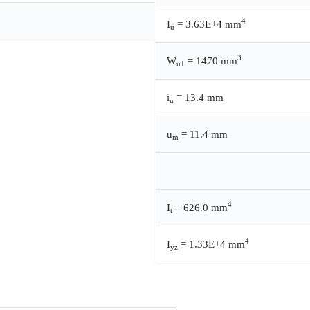
4
I
= 3.63E+4 mm
u
3
W
= 1470 mm
u1
i
= 13.4 mm
u
u
= 11.4 mm
m
4
I
= 626.0 mm
t
4
I
= 1.33E+4 mm
yz