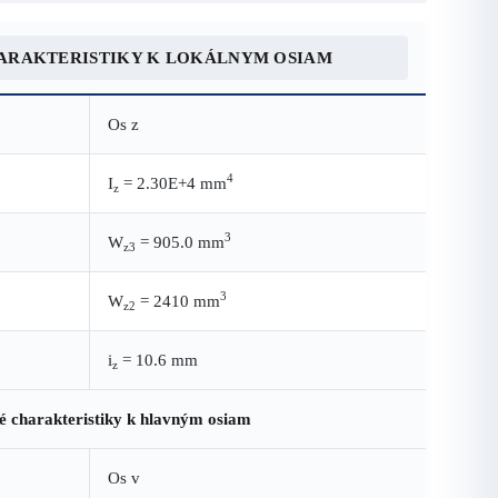
ARAKTERISTIKY K LOKÁLNYM OSIAM
Os z
4
I
= 2.30E+4 mm
z
3
W
= 905.0 mm
z3
3
W
= 2410 mm
z2
i
= 10.6 mm
z
é charakteristiky k hlavným osiam
Os v