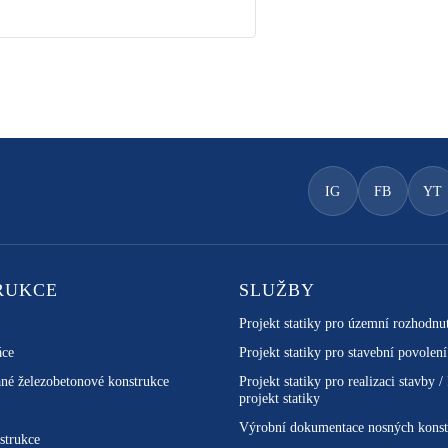
IG
FB
YT
RUKCE
SLUŽBY
Projekt statiky pro územní rozhodnu
áce
Projekt statiky pro stavební povolení
né železobetonové konstrukce
Projekt statiky pro realizaci stavby /
projekt statiky
Výrobní dokumentace nosných konst
strukce