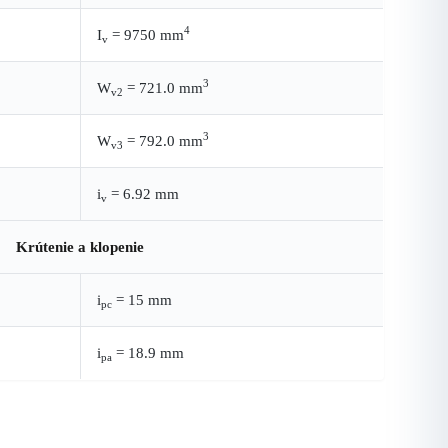
4
I
= 9750 mm
v
3
W
= 721.0 mm
v2
3
W
= 792.0 mm
v3
i
= 6.92 mm
v
Krútenie a klopenie
i
= 15 mm
pc
i
= 18.9 mm
pa