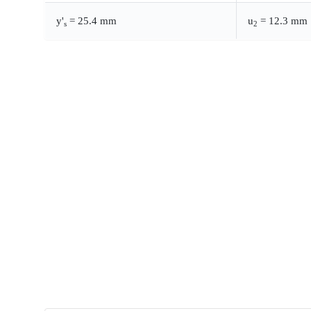
y'
= 25.4 mm
u
= 12.3 mm
s
2