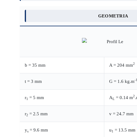
GEOMETRIA
2
b = 35 mm
A = 204 mm
-
t = 3 mm
G = 1.6 kg.m
2
r
= 5 mm
A
= 0.14 m
1
L
r
= 2.5 mm
v = 24.7 mm
2
y
= 9.6 mm
u
= 13.5 mm
s
1