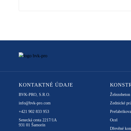
KONTAKTNÉ ÚDAJE
KONST
BVK-PRO, S.R.O.
Železobeton
info@bvk-pro.com
Zednické pr
+421 902 833 953
Prefabrikova
Senecká cesta 2217/1A
Ocel
931 01 Šamorín
Dřevěné kon