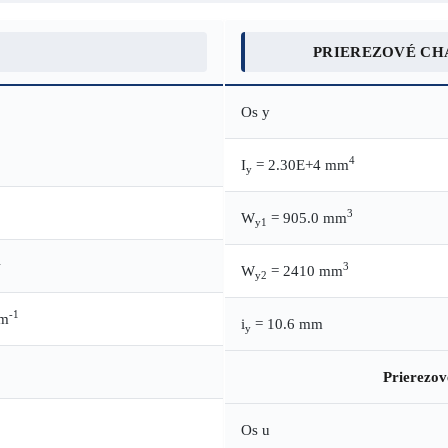
PRIEREZOVÉ CH
Os y
4
I
= 2.30E+4 mm
y
3
W
= 905.0 mm
y1
1
3
W
= 2410 mm
y2
-1
.m
i
= 10.6 mm
y
Prierezov
Os u