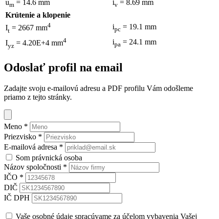
u
= 14.6 mm
i
= 8.69 mm
m
v
Krútenie a klopenie
4
i
= 19.1 mm
I
= 2667 mm
pc
t
4
i
= 24.1 mm
I
= 4.20E+4 mm
pa
yz
Odoslať profil na email
Zadajte svoju e-mailovú adresu a PDF profilu Vám odošleme
priamo z tejto stránky.
Meno
*
Priezvisko
*
E-mailová adresa
*
Som právnická osoba
Názov spoločnosti
*
IČO
*
DIČ
IČ DPH
Vaše osobné údaje spracúvame za účelom vybavenia Vašej