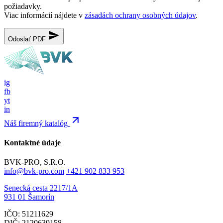
požiadavky.
Viac informácií nájdete v
zásadách ochrany osobných údajov
.
Odoslať PDF
ig
fb
yt
in
Náš firemný katalóg
Kontaktné údaje
BVK-PRO, S.R.O.
info@bvk-pro.com
+421 902 833 953
Senecká cesta 2217/1A
931 01 Šamorín
IČO: 51211629
DIČ: 2120639158