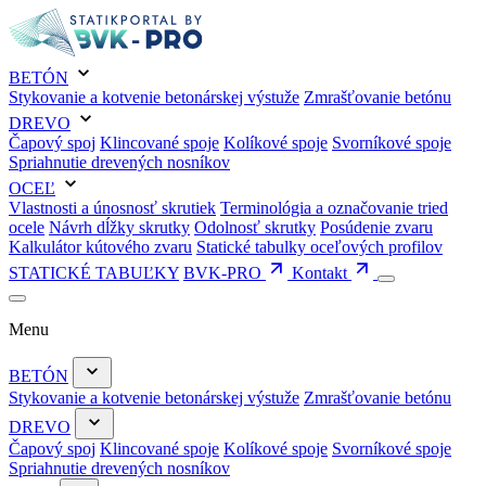
BETÓN
Stykovanie a kotvenie betonárskej výstuže
Zmrašťovanie betónu
DREVO
Čapový spoj
Klincované spoje
Kolíkové spoje
Svorníkové spoje
Spriahnutie drevených nosníkov
OCEĽ
Vlastnosti a únosnosť skrutiek
Terminológia a označovanie tried
ocele
Návrh dĺžky skrutky
Odolnosť skrutky
Posúdenie zvaru
Kalkulátor kútového zvaru
Statické tabulky oceľových profilov
STATICKÉ TABUĽKY
BVK-PRO
Kontakt
Menu
BETÓN
Stykovanie a kotvenie betonárskej výstuže
Zmrašťovanie betónu
DREVO
Čapový spoj
Klincované spoje
Kolíkové spoje
Svorníkové spoje
Spriahnutie drevených nosníkov