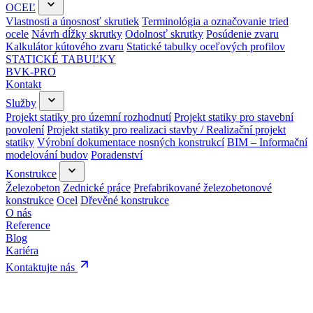
OCEĽ
Vlastnosti a únosnosť skrutiek
Terminológia a označovanie tried
ocele
Návrh dĺžky skrutky
Odolnosť skrutky
Posúdenie zvaru
Kalkulátor kútového zvaru
Statické tabulky oceľových profilov
STATICKÉ TABUĽKY
BVK-PRO
Kontakt
Služby
Projekt statiky pro územní rozhodnutí
Projekt statiky pro stavební
povolení
Projekt statiky pro realizaci stavby / Realizační projekt
statiky
Výrobní dokumentace nosných konstrukcí
BIM – Informační
modelování budov
Poradenství
Konstrukce
Železobeton
Zednické práce
Prefabrikované železobetonové
konstrukce
Ocel
Dřevěné konstrukce
O nás
Reference
Blog
Kariéra
Kontaktujte nás