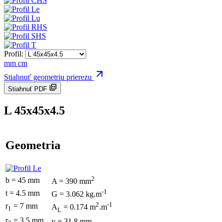
Profil:
mm
cm
Stiahnuť geometriu prierezu
Stiahnuť PDF
L 45x45x4.5
Geometria
2
b = 45 mm
A = 390 mm
-1
t = 4.5 mm
G = 3.062 kg.m
2
-1
r
= 7 mm
A
= 0.174 m
.m
1
L
r
= 3.5 mm
v = 31.8 mm