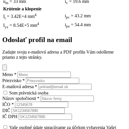
u
= 33 mm
i
= 19.6 mm
m
v
Krútenie a klopenie
4
i
= 43.2 mm
I
= 3.42E+4 mm
pc
t
4
i
= 54.4 mm
I
= 8.54E+5 mm
pa
yz
Odoslať profil na email
Zadajte svoju e-mailovú adresu a PDF profilu Vám odošleme
priamo z tejto stránky.
Meno
*
Priezvisko
*
E-mailová adresa
*
Som právnická osoba
Názov spoločnosti
*
IČO
*
DIČ
IČ DPH
Vaše osobné údaje spracúvame za účelom vybavenia Vašej