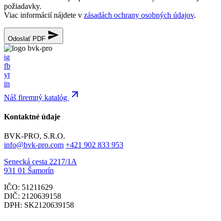
požiadavky.
Viac informácií nájdete v
zásadách ochrany osobných údajov
.
Odoslať PDF
ig
fb
yt
in
Náš firemný katalóg
Kontaktné údaje
BVK-PRO, S.R.O.
info@bvk-pro.com
+421 902 833 953
Senecká cesta 2217/1A
931 01 Šamorín
IČO: 51211629
DIČ: 2120639158
DPH: SK2120639158