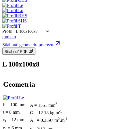
Profil:
mm
cm
Stiahnuť geometriu prierezu
Stiahnuť PDF
L 100x100x8
Geometria
2
b = 100 mm
A = 1551 mm
-1
t = 8 mm
G = 12.18 kg.m
2
-1
r
= 12 mm
A
= 0.3897 m
.m
1
L
r
= 6 mm
v = 70.7 mm