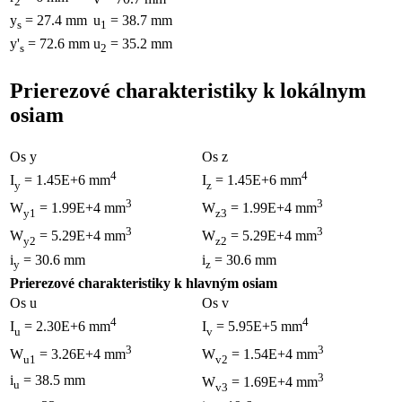
2
y
= 27.4 mm
u
= 38.7 mm
s
1
y'
= 72.6 mm
u
= 35.2 mm
s
2
Prierezové charakteristiky k lokálnym
osiam
Os y
Os z
4
4
I
= 1.45E+6 mm
I
= 1.45E+6 mm
y
z
3
3
W
= 1.99E+4 mm
W
= 1.99E+4 mm
y1
z3
3
3
W
= 5.29E+4 mm
W
= 5.29E+4 mm
y2
z2
i
= 30.6 mm
i
= 30.6 mm
y
z
Prierezové charakteristiky k hlavným osiam
Os u
Os v
4
4
I
= 2.30E+6 mm
I
= 5.95E+5 mm
u
v
3
3
W
= 3.26E+4 mm
W
= 1.54E+4 mm
u1
v2
3
i
= 38.5 mm
W
= 1.69E+4 mm
u
v3