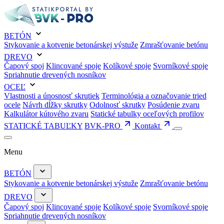
BETÓN
Stykovanie a kotvenie betonárskej výstuže
Zmrašťovanie betónu
DREVO
Čapový spoj
Klincované spoje
Kolíkové spoje
Svorníkové spoje
Spriahnutie drevených nosníkov
OCEĽ
Vlastnosti a únosnosť skrutiek
Terminológia a označovanie tried
ocele
Návrh dĺžky skrutky
Odolnosť skrutky
Posúdenie zvaru
Kalkulátor kútového zvaru
Statické tabulky oceľových profilov
STATICKÉ TABUĽKY
BVK-PRO
Kontakt
Menu
BETÓN
Stykovanie a kotvenie betonárskej výstuže
Zmrašťovanie betónu
DREVO
Čapový spoj
Klincované spoje
Kolíkové spoje
Svorníkové spoje
Spriahnutie drevených nosníkov