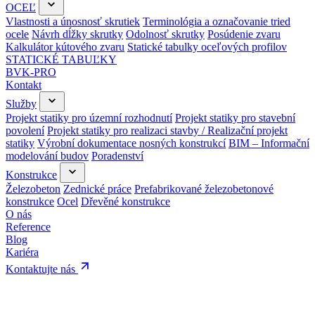
OCEĽ
Vlastnosti a únosnosť skrutiek
Terminológia a označovanie tried
ocele
Návrh dĺžky skrutky
Odolnosť skrutky
Posúdenie zvaru
Kalkulátor kútového zvaru
Statické tabulky oceľových profilov
STATICKÉ TABUĽKY
BVK-PRO
Kontakt
Služby
Projekt statiky pro územní rozhodnutí
Projekt statiky pro stavební
povolení
Projekt statiky pro realizaci stavby / Realizační projekt
statiky
Výrobní dokumentace nosných konstrukcí
BIM – Informační
modelování budov
Poradenství
Konstrukce
Železobeton
Zednické práce
Prefabrikované železobetonové
konstrukce
Ocel
Dřevěné konstrukce
O nás
Reference
Blog
Kariéra
Kontaktujte nás