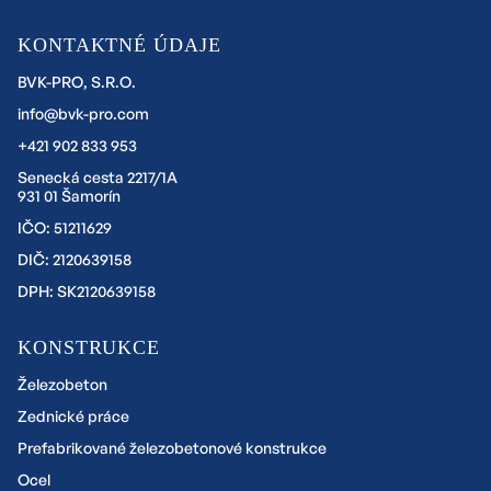
KONTAKTNÉ ÚDAJE
BVK-PRO, S.R.O.
info@bvk-pro.com
+421 902 833 953
Senecká cesta 2217/1A
931 01 Šamorín
IČO: 51211629
DIČ: 2120639158
DPH: SK2120639158
KONSTRUKCE
Železobeton
Zednické práce
Prefabrikované železobetonové konstrukce
Ocel