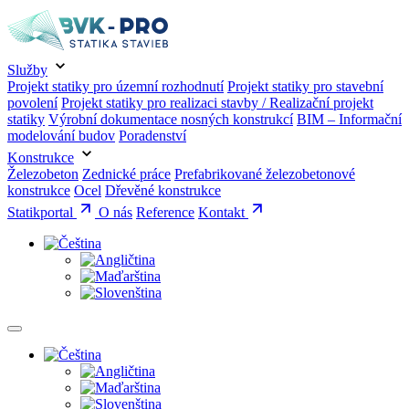
Služby
Projekt statiky pro územní rozhodnutí
Projekt statiky pro stavební
povolení
Projekt statiky pro realizaci stavby / Realizační projekt
statiky
Výrobní dokumentace nosných konstrukcí
BIM – Informační
modelování budov
Poradenství
Konstrukce
Železobeton
Zednické práce
Prefabrikované železobetonové
konstrukce
Ocel
Dřevěné konstrukce
Statikportal
O nás
Reference
Kontakt