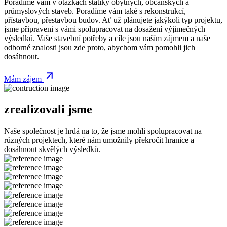
Poradíme vám v otázkách statiky obytných, občanských a
průmyslových staveb. Poradíme vám také s rekonstrukcí,
přístavbou, přestavbou budov. Ať už plánujete jakýkoli typ projektu,
jsme připraveni s vámi spolupracovat na dosažení výjimečných
výsledků. Vaše stavební potřeby a cíle jsou naším zájmem a naše
odborné znalosti jsou zde proto, abychom vám pomohli jich
dosáhnout.
Mám zájem
zrealizovali jsme
Naše společnost je hrdá na to, že jsme mohli spolupracovat na
různých projektech, které nám umožnily překročit hranice a
dosáhnout skvělých výsledků.