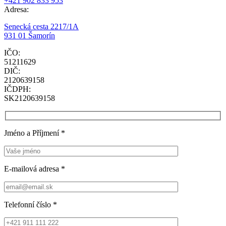
+421 902 833 953
Adresa:
Senecká cesta 2217/1A
931 01 Šamorín
IČO:
51211629
DIČ:
2120639158
IČDPH:
SK2120639158
Jméno a Příjmení
*
E-mailová adresa
*
Telefonní číslo
*