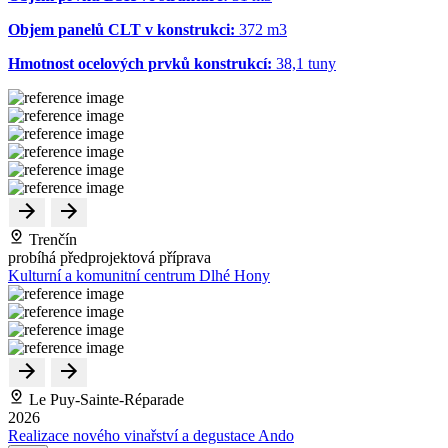
Objem panelů CLT v konstrukci:
372 m
3
Hmotnost ocelových prvků konstrukcí:
38,1 tuny
Trenčín
probíhá předprojektová příprava
Kulturní a komunitní centrum Dlhé Hony
Le Puy-Sainte-Réparade
2026
Realizace nového vinařství a degustace Ando