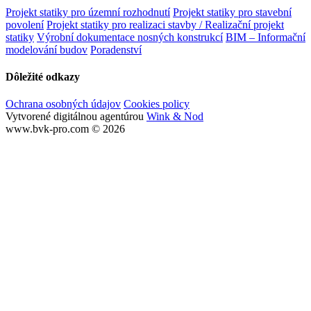
Projekt statiky pro územní rozhodnutí
Projekt statiky pro stavební
povolení
Projekt statiky pro realizaci stavby / Realizační projekt
statiky
Výrobní dokumentace nosných konstrukcí
BIM – Informační
modelování budov
Poradenství
Dôležité odkazy
Ochrana osobných údajov
Cookies policy
Vytvorené digitálnou agentúrou
Wink & Nod
www.bvk-pro.com © 2026