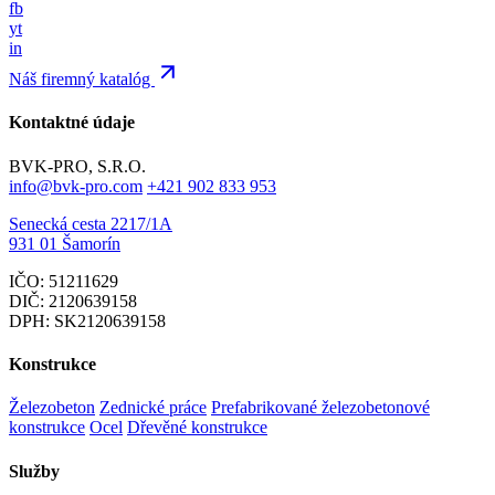
fb
yt
in
Náš firemný katalóg
Kontaktné údaje
BVK-PRO, S.R.O.
info@bvk-pro.com
+421 902 833 953
Senecká cesta 2217/1A
931 01 Šamorín
IČO: 51211629
DIČ: 2120639158
DPH: SK2120639158
Konstrukce
Železobeton
Zednické práce
Prefabrikované železobetonové
konstrukce
Ocel
Dřevěné konstrukce
Služby