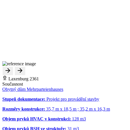
Laxenburg 2361
Současnost
Obytný dům Mehrparteienhauses
Stupeň dokumentace:
Projekt pro provádění stavby
Rozměry konstrukce:
35,7 m x 18,5 m ; 35,2 m x 16,3 m
Objem prvků HVAC v konstrukci:
128 m
3
Objem prvků BSH ve struktuře:
31 m
3