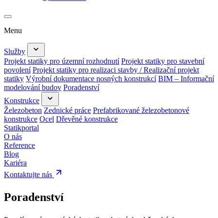
Menu
Služby
Projekt statiky pro územní rozhodnutí
Projekt statiky pro stavební
povolení
Projekt statiky pro realizaci stavby / Realizační projekt
statiky
Výrobní dokumentace nosných konstrukcí
BIM – Informační
modelování budov
Poradenství
Konstrukce
Železobeton
Zednické práce
Prefabrikované železobetonové
konstrukce
Ocel
Dřevěné konstrukce
Statikportal
O nás
Reference
Blog
Kariéra
Kontaktujte nás
Poradenství