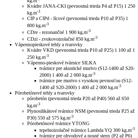
kg.m
Kvádre JANA-CKI (pevnostná trieda P4 až P15)
1 250
-3
kg.m
CIP a CIPd - lícové (pevnostná trieda P10 až P35)
1
-3
800 kg.m
-3
CDre - rezonančné
1 900 kg.m
-3
CDzi - zvukovoizolačné
850 kg.m
Vápennopieskové tehly a tvarovky
Kvádre VKD (pevnostná trieda P10 až P25)
1 100 až 1
-3
250 kg.m
Vápenno-pieskové tvárnice SILKA
tvárnice pre akustické murivo (S12-1400 až S20-
-3
2000)
1 400 až 2 000 kg.m
tvárnice pre murivo s vysokou pevnosťou (S12-
-3
1400 až S20-2000)
1 400 až 2 000 kg.m
Pórobetónové tehly a tvarovky
pórobetón (pevnostná trieda P20 až P40)
560 až 650
-3
kg.m
Plynosilikátové tvárnice NSM (pevnostná trieda P25 až
-3
P30)
550 až 575 kg.m
Pórobetónové tvárnice YTONG
-3
tepelnoizolačné tvárnice Lambda YQ
300 kg.m
tvárnice pre obvodové a nosné steny (P2 až P6)