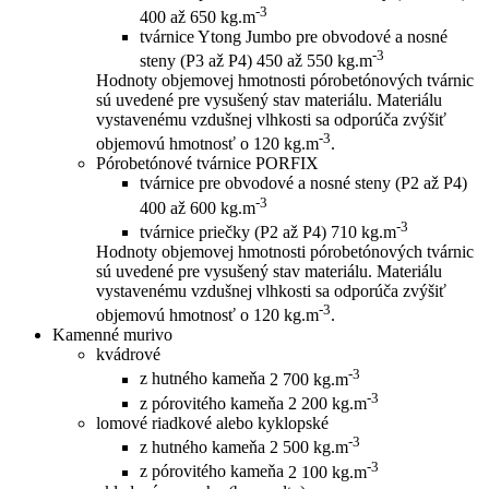
-3
400 až 650 kg.m
tvárnice Ytong Jumbo pre obvodové a nosné
-3
steny (P3 až P4)
450 až 550 kg.m
Hodnoty objemovej hmotnosti pórobetónových tvárnic
sú uvedené pre vysušený stav materiálu. Materiálu
vystavenému vzdušnej vlhkosti sa odporúča zvýšiť
-3
objemovú hmotnosť o 120 kg.m
.
Pórobetónové tvárnice PORFIX
tvárnice pre obvodové a nosné steny (P2 až P4)
-3
400 až 600 kg.m
-3
tvárnice priečky (P2 až P4)
710 kg.m
Hodnoty objemovej hmotnosti pórobetónových tvárnic
sú uvedené pre vysušený stav materiálu. Materiálu
vystavenému vzdušnej vlhkosti sa odporúča zvýšiť
-3
objemovú hmotnosť o 120 kg.m
.
Kamenné murivo
kvádrové
-3
z hutného kameňa
2 700 kg.m
-3
z pórovitého kameňa
2 200 kg.m
lomové riadkové alebo kyklopské
-3
z hutného kameňa
2 500 kg.m
-3
z pórovitého kameňa
2 100 kg.m