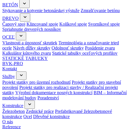
BETÓN
Stykovanie a kotvenie betonárskej výstuže
Zmrašťovanie betónu
DREVO
Čapový spoj
Klincované spoje
Kolíkové spoje
Svorníkové spoje
Spriahnutie drevených nosníkov
OCEĽ
Vlastnosti a únosnosť skrutiek
Terminológia a označovanie tried
ocele
Návrh dĺžky skrutky
Odolnosť skrutky
Posúdenie zvaru
Kalkulátor kútového zvaru
Statické tabulky oceľových profilov
STATICKÉ TABUĽKY
BVK-PRO
Kontakt
Služby
Projekt statiky pro územní rozhodnutí
Projekt statiky pro stavební
povolení
Projekt statiky pro realizaci stavby / Realizační projekt
statiky
Výrobní dokumentace nosných konstrukcí
BIM – Informační
modelování budov
Poradenství
Konstrukce
Železobeton
Zednické práce
Prefabrikované železobetonové
konstrukce
Ocel
Dřevěné konstrukce
O nás
Reference