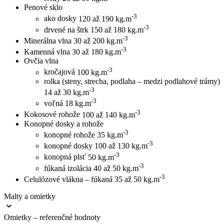
Penové sklo
-3
ako dosky
120 až 190 kg.m
-3
drvené na štrk
150 až 180 kg.m
-3
Minerálna vlna
30 až 200 kg.m
-3
Kamenná vlna
30 až 180 kg.m
Ovčia vlna
-3
kročajová
100 kg.m
rolka (steny, strecha, podlaha – medzi podlahové trámy)
-3
14 až 30 kg.m
-3
voľná
18 kg.m
-3
Kokosové rohože
100 až 140 kg.m
Konopné dosky a rohože
-3
konopné rohože
35 kg.m
-3
konopné dosky
100 až 130 kg.m
-3
konopná plsť
50 kg.m
-3
fúkaná izolácia
40 až 50 kg.m
-3
Celulózové vlákna – fúkaná
35 až 50 kg.m
Malty a omietky
Omietky – referenčné hodnoty