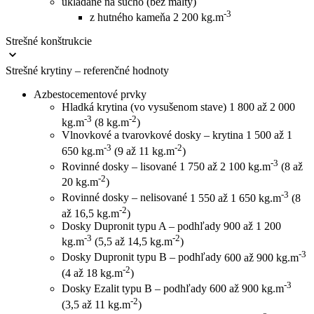
ukladané na sucho (bez malty)
-3
z hutného kameňa
2 200 kg.m
Strešné konštrukcie
Strešné krytiny – referenčné hodnoty
Azbestocementové prvky
Hladká krytina (vo vysušenom stave)
1 800 až 2 000
-3
-2
kg.m
(8 kg.m
)
Vlnovkové a tvarovkové dosky – krytina
1 500 až 1
-3
-2
650 kg.m
(9 až 11 kg.m
)
-3
Rovinné dosky – lisované
1 750 až 2 100 kg.m
(8 až
-2
20 kg.m
)
-3
Rovinné dosky – nelisované
1 550 až 1 650 kg.m
(8
-2
až 16,5 kg.m
)
Dosky Dupronit typu A – podhľady
900 až 1 200
-3
-2
kg.m
(5,5 až 14,5 kg.m
)
-3
Dosky Dupronit typu B – podhľady
600 až 900 kg.m
-2
(4 až 18 kg.m
)
-3
Dosky Ezalit typu B – podhľady
600 až 900 kg.m
-2
(3,5 až 11 kg.m
)