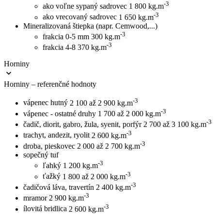
-3
ako voľne sypaný sadrovec
1 800 kg.m
-3
ako vrecovaný sadrovec
1 650 kg.m
Mineralizovaná štiepka (napr. Cemwood,...)
-3
frakcia 0-5 mm
300 kg.m
-3
frakcia 4-8
370 kg.m
Horniny
Horniny – referenčné hodnoty
-3
vápenec hutný
2 100 až 2 900 kg.m
-3
vápenec - ostatné druhy
1 700 až 2 000 kg.m
-3
čadič, diorit, gabro, žula, syenit, porfýr
2 700 až 3 100 kg.m
-3
trachyt, andezit, ryolit
2 600 kg.m
-3
droba, pieskovec
2 000 až 2 700 kg.m
sopečný tuf
-3
ľahký
1 200 kg.m
-3
ťažký
1 800 až 2 000 kg.m
-3
čadičová láva, travertín
2 400 kg.m
-3
mramor
2 900 kg.m
-3
ílovitá bridlica
2 600 kg.m