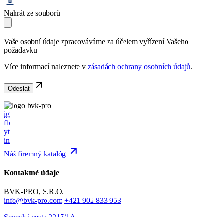
Nahrát ze souborů
Vaše osobní údaje zpracováváme za účelem vyřízení Vašeho
požadavku
Více informací naleznete v
zásadách ochrany osobních údajů
.
ig
fb
yt
in
Náš firemný katalóg
Kontaktné údaje
BVK-PRO, S.R.O.
info@bvk-pro.com
+421 902 833 953
Senecká cesta 2217/1A