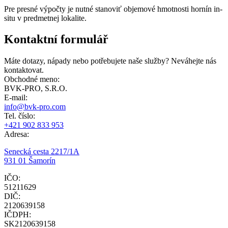
Pre presné výpočty je nutné stanoviť objemové hmotnosti hornín in-
situ v predmetnej lokalite.
Kontaktní formulář
Máte dotazy, nápady nebo potřebujete naše služby? Neváhejte nás
kontaktovat.
Obchodné meno:
BVK-PRO, S.R.O.
E-mail:
info@bvk-pro.com
Tel. číslo:
+421 902 833 953
Adresa:
Senecká cesta 2217/1A
931 01 Šamorín
IČO:
51211629
DIČ:
2120639158
IČDPH:
SK2120639158