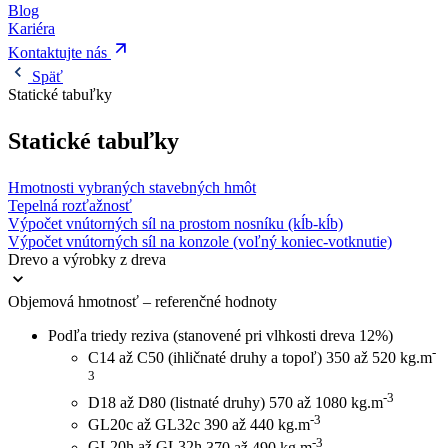
Blog
Kariéra
Kontaktujte nás
Späť
Statické tabuľky
Statické tabuľky
Hmotnosti vybraných stavebných hmôt
Tepelná rozťažnosť
Výpočet vnútorných síl na prostom nosníku (kĺb-kĺb)
Výpočet vnútorných síl na konzole (voľný koniec-votknutie)
Drevo a výrobky z dreva
Objemová hmotnosť – referenčné hodnoty
Podľa triedy reziva (stanovené pri vlhkosti dreva 12%)
-
C14 až C50 (ihličnaté druhy a topoľ)
350 až 520 kg.m
3
-3
D18 až D80 (listnaté druhy)
570 až 1080 kg.m
-3
GL20c až GL32c
390 až 440 kg.m
-3
GL20h až GL32h
370 až 490 kg.m