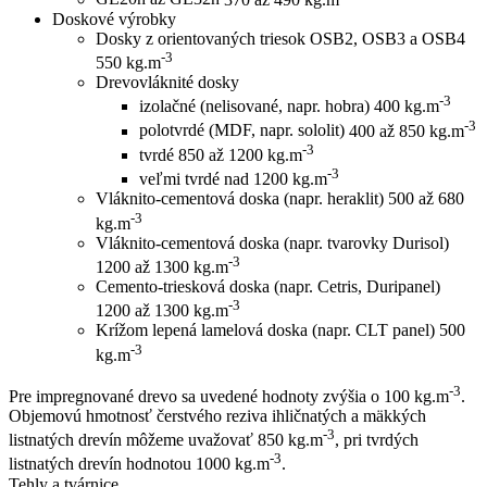
Doskové výrobky
Dosky z orientovaných triesok OSB2, OSB3 a OSB4
-3
550 kg.m
Drevovláknité dosky
-3
izolačné (nelisované, napr. hobra)
400 kg.m
-3
polotvrdé (MDF, napr. sololit)
400 až 850 kg.m
-3
tvrdé
850 až 1200 kg.m
-3
veľmi tvrdé
nad 1200 kg.m
Vláknito-cementová doska (napr. heraklit)
500 až 680
-3
kg.m
Vláknito-cementová doska (napr. tvarovky Durisol)
-3
1200 až 1300 kg.m
Cemento-triesková doska (napr. Cetris, Duripanel)
-3
1200 až 1300 kg.m
Krížom lepená lamelová doska (napr. CLT panel)
500
-3
kg.m
-3
Pre impregnované drevo sa uvedené hodnoty zvýšia o 100 kg.m
.
Objemovú hmotnosť čerstvého reziva ihličnatých a mäkkých
-3
listnatých drevín môžeme uvažovať 850 kg.m
, pri tvrdých
-3
listnatých drevín hodnotou 1000 kg.m
.
Tehly a tvárnice