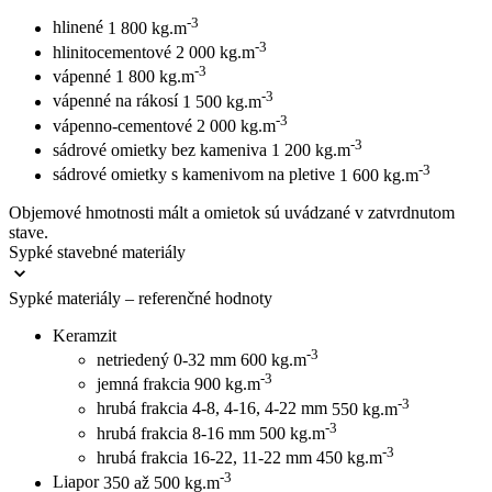
-3
hlinené
1 800 kg.m
-3
hlinitocementové
2 000 kg.m
-3
vápenné
1 800 kg.m
-3
vápenné na rákosí
1 500 kg.m
-3
vápenno-cementové
2 000 kg.m
-3
sádrové omietky bez kameniva
1 200 kg.m
-3
sádrové omietky s kamenivom na pletive
1 600 kg.m
Objemové hmotnosti mált a omietok sú uvádzané v zatvrdnutom
stave.
Sypké stavebné materiály
Sypké materiály – referenčné hodnoty
Keramzit
-3
netriedený 0-32 mm
600 kg.m
-3
jemná frakcia
900 kg.m
-3
hrubá frakcia 4-8, 4-16, 4-22 mm
550 kg.m
-3
hrubá frakcia 8-16 mm
500 kg.m
-3
hrubá frakcia 16-22, 11-22 mm
450 kg.m
-3
Liapor
350 až 500 kg.m