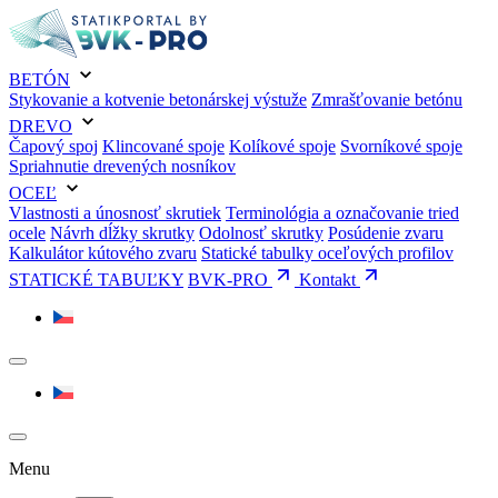
BETÓN
Stykovanie a kotvenie betonárskej výstuže
Zmrašťovanie betónu
DREVO
Čapový spoj
Klincované spoje
Kolíkové spoje
Svorníkové spoje
Spriahnutie drevených nosníkov
OCEĽ
Vlastnosti a únosnosť skrutiek
Terminológia a označovanie tried
ocele
Návrh dĺžky skrutky
Odolnosť skrutky
Posúdenie zvaru
Kalkulátor kútového zvaru
Statické tabulky oceľových profilov
STATICKÉ TABUĽKY
BVK-PRO
Kontakt
Menu