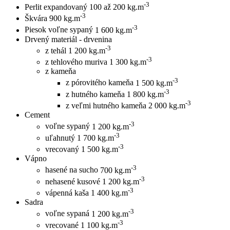
-3
Perlit expandovaný
100 až 200 kg.m
-3
Škvára
900 kg.m
-3
Piesok voľne sypaný
1 600 kg.m
Drvený materiál - drvenina
-3
z tehál
1 200 kg.m
-3
z tehlového muriva
1 300 kg.m
z kameňa
-3
z pórovitého kameňa
1 500 kg.m
-3
z hutného kameňa
1 800 kg.m
-3
z veľmi hutného kameňa
2 000 kg.m
Cement
-3
voľne sypaný
1 200 kg.m
-3
uľahnutý
1 700 kg.m
-3
vrecovaný
1 500 kg.m
Vápno
-3
hasené na sucho
700 kg.m
-3
nehasené kusové
1 200 kg.m
-3
vápenná kaša
1 400 kg.m
Sadra
-3
voľne sypaná
1 200 kg.m
-3
vrecované
1 100 kg.m