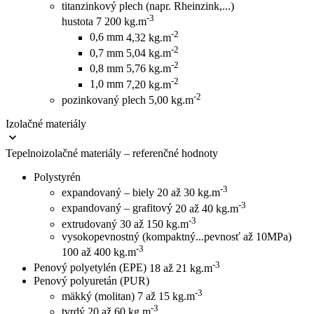
titanzinkový plech (napr. Rheinzink,...)
-3
hustota
7 200 kg.m
-2
0,6 mm
4,32 kg.m
-2
0,7 mm
5,04 kg.m
-2
0,8 mm
5,76 kg.m
-2
1,0 mm
7,20 kg.m
-2
pozinkovaný plech
5,00 kg.m
Izolačné materiály
Tepelnoizolačné materiály – referenčné hodnoty
Polystyrén
-3
expandovaný – biely
20 až 30 kg.m
-3
expandovaný – grafitový
20 až 40 kg.m
-3
extrudovaný
30 až 150 kg.m
vysokopevnostný (kompaktný...pevnosť až 10MPa)
-3
100 až 400 kg.m
-3
Penový polyetylén (EPE)
18 až 21 kg.m
Penový polyuretán (PUR)
-3
mäkký (molitan)
7 až 15 kg.m
-3
tvrdý
20 až 60 kg.m