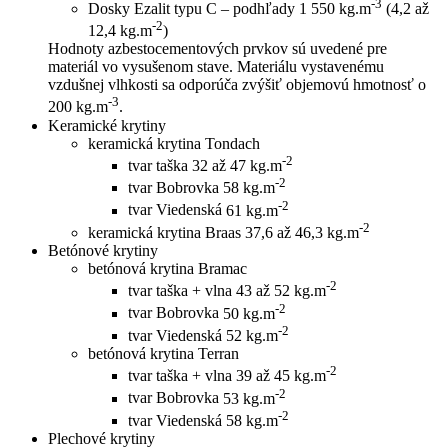
-3
Dosky Ezalit typu C – podhľady
1 550 kg.m
(4,2 až
-2
12,4 kg.m
)
Hodnoty azbestocementových prvkov sú uvedené pre
materiál vo vysušenom stave. Materiálu vystavenému
vzdušnej vlhkosti sa odporúča zvýšiť objemovú hmotnosť o
-3
200 kg.m
.
Keramické krytiny
keramická krytina Tondach
-2
tvar taška
32 až 47 kg.m
-2
tvar Bobrovka
58 kg.m
-2
tvar Viedenská
61 kg.m
-2
keramická krytina Braas
37,6 až 46,3 kg.m
Betónové krytiny
betónová krytina Bramac
-2
tvar taška + vlna
43 až 52 kg.m
-2
tvar Bobrovka
50 kg.m
-2
tvar Viedenská
52 kg.m
betónová krytina Terran
-2
tvar taška + vlna
39 až 45 kg.m
-2
tvar Bobrovka
53 kg.m
-2
tvar Viedenská
58 kg.m
Plechové krytiny