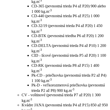
-3
kg.m
CD-365 (pevnostná trieda P4 až P20)
900 alebo
-3
1 000 kg.m
CD-440 (pevnostná trieda P6 až P25)
1 000
-3
kg.m
CD-32/19 (pevnostná trieda P4 až P20)
1 450
-3
kg.m
CD-BTK (pevnostná triedba P6 až P20)
1 200
-3
kg.m
CD-DELTA (pevnostná trieda P4 až P10)
1 200
-3
kg.m
CID - lícové (pevnostná trieda P5 až P20)
1 100
-3
kg.m
CD-RK (pevnostná trieda P8 až P15)
1 400
-3
kg.m
Pk-CD - priečkovka (pevnostná trieda P2 až P4)
-3
1 100 kg.m
Pk-D - veľkorozmerová priečkovka (pevnostná
-3
trieda P2 až P8)
900 kg.m
CV - voštinové (pevnostná trieda P7 až P20)
1 300
-3
kg.m
Kvádre JANA (pevnostná trieda P4 až P15)
850 až 950
-3