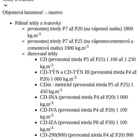
Objemová hmotnosť – murivo
Pálené tehly a tvarovky
pevnostnej triedy P7 až P20 (na vápennú maltu)
1800
-3
kg.m
pevnostnej triedy P7 až P25 (na vápennocementovú a
-3
cementovú maltu)
1900 kg.m
dierované tehly
CD (pevnostná trieda P5 až P25)
1 100 až 1 250
-3
kg.m
CD-TÝN a CD-TÝN III (pevnostná trieda P4 až
-3
P20)
1 000 kg.m
CDm - metrické (pevnostná trieda P5 až P25)
1
-3
450 kg.m
CD-INA (pevnostná trieda P4 až P20)
1 000
-3
kg.m
CD-IVA (pevnostná trieda P4 až P20)
1 100
-3
kg.m
CD-IZA (pevnostná trieda P8 až P30)
1 100
-3
kg.m
CD-290(900) (pevnostná trieda P4 až P20)
900