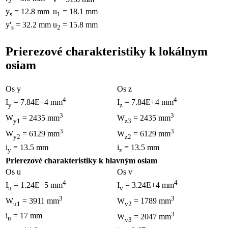
2
y
= 12.8 mm
u
= 18.1 mm
s
1
y'
= 32.2 mm
u
= 15.8 mm
s
2
Prierezové charakteristiky k lokálnym
osiam
Os y
Os z
4
4
I
= 7.84E+4 mm
I
= 7.84E+4 mm
y
z
3
3
W
= 2435 mm
W
= 2435 mm
y1
z3
3
3
W
= 6129 mm
W
= 6129 mm
y2
z2
i
= 13.5 mm
i
= 13.5 mm
y
z
Prierezové charakteristiky k hlavným osiam
Os u
Os v
4
4
I
= 1.24E+5 mm
I
= 3.24E+4 mm
u
v
3
3
W
= 3911 mm
W
= 1789 mm
u1
v2
3
i
= 17 mm
W
= 2047 mm
u
v3