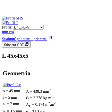
Profil:
mm
cm
Stiahnuť geometriu prierezu
Stiahnuť PDF
L 45x45x5
Geometria
2
b = 45 mm
A = 430.3 mm
-1
t = 5 mm
G = 3.378 kg.m
2
-1
r
= 7 mm
A
= 0.174 m
.m
1
L
r
= 3.5 mm
v = 31.8 mm