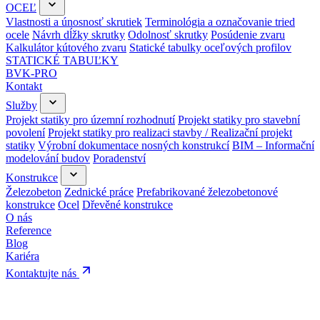
OCEĽ
Vlastnosti a únosnosť skrutiek
Terminológia a označovanie tried
ocele
Návrh dĺžky skrutky
Odolnosť skrutky
Posúdenie zvaru
Kalkulátor kútového zvaru
Statické tabulky oceľových profilov
STATICKÉ TABUĽKY
BVK-PRO
Kontakt
Služby
Projekt statiky pro územní rozhodnutí
Projekt statiky pro stavební
povolení
Projekt statiky pro realizaci stavby / Realizační projekt
statiky
Výrobní dokumentace nosných konstrukcí
BIM – Informační
modelování budov
Poradenství
Konstrukce
Železobeton
Zednické práce
Prefabrikované železobetonové
konstrukce
Ocel
Dřevěné konstrukce
O nás
Reference
Blog
Kariéra
Kontaktujte nás