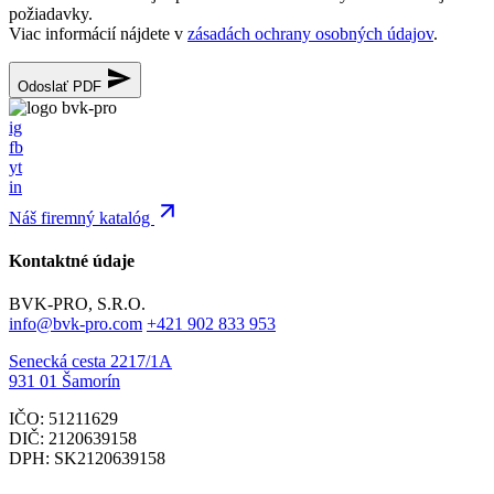
požiadavky.
Viac informácií nájdete v
zásadách ochrany osobných údajov
.
Odoslať PDF
ig
fb
yt
in
Náš firemný katalóg
Kontaktné údaje
BVK-PRO, S.R.O.
info@bvk-pro.com
+421 902 833 953
Senecká cesta 2217/1A
931 01 Šamorín
IČO: 51211629
DIČ: 2120639158
DPH: SK2120639158