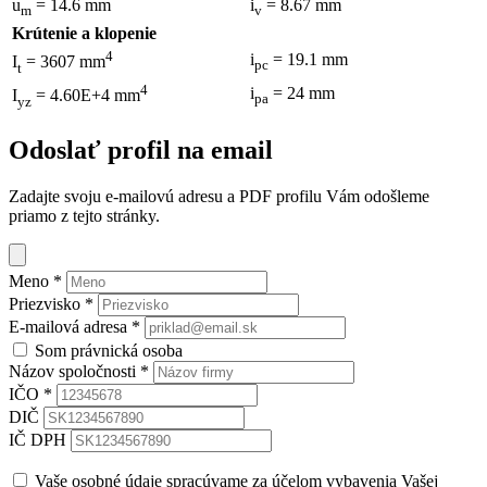
u
= 14.6 mm
i
= 8.67 mm
m
v
Krútenie a klopenie
4
i
= 19.1 mm
I
= 3607 mm
pc
t
4
i
= 24 mm
I
= 4.60E+4 mm
pa
yz
Odoslať profil na email
Zadajte svoju e-mailovú adresu a PDF profilu Vám odošleme
priamo z tejto stránky.
Meno
*
Priezvisko
*
E-mailová adresa
*
Som právnická osoba
Názov spoločnosti
*
IČO
*
DIČ
IČ DPH
Vaše osobné údaje spracúvame za účelom vybavenia Vašej