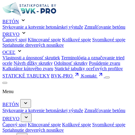
BETÓN
Stykovanie a kotvenie betonárskej výstuže
Zmrašťovanie betónu
DREVO
Čapový spoj
Klincované spoje
Kolíkové spoje
Svorníkové spoje
Spriahnutie drevených nosníkov
OCEĽ
Vlastnosti a únosnosť skrutiek
Terminológia a označovanie tried
ocele
Návrh dĺžky skrutky
Odolnosť skrutky
Posúdenie zvaru
Kalkulátor kútového zvaru
Statické tabulky oceľových profilov
STATICKÉ TABUĽKY
BVK-PRO
Kontakt
Menu
BETÓN
Stykovanie a kotvenie betonárskej výstuže
Zmrašťovanie betónu
DREVO
Čapový spoj
Klincované spoje
Kolíkové spoje
Svorníkové spoje
Spriahnutie drevených nosníkov