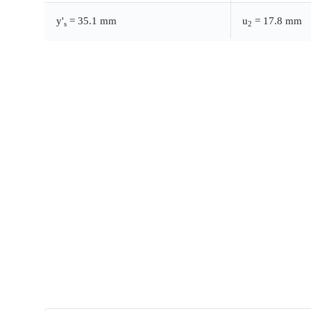
y'
= 35.1 mm
u
= 17.8 mm
s
2