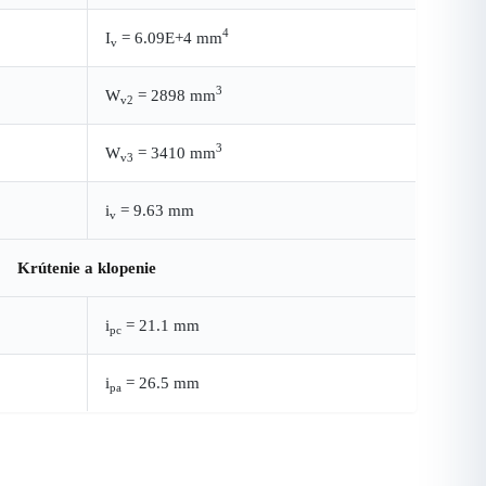
4
I
= 6.09E+4 mm
v
3
W
= 2898 mm
v2
3
W
= 3410 mm
v3
i
= 9.63 mm
v
Krútenie a klopenie
i
= 21.1 mm
pc
i
= 26.5 mm
pa