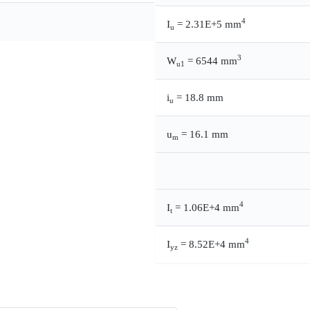
4
I
= 2.31E+5 mm
u
3
W
= 6544 mm
u1
i
= 18.8 mm
u
u
= 16.1 mm
m
4
I
= 1.06E+4 mm
t
4
I
= 8.52E+4 mm
yz