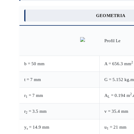
GEOMETRIA
2
b = 50 mm
A = 656.3 mm
t = 7 mm
G = 5.152 kg.m
2
r
= 7 mm
A
= 0.194 m
1
L
r
= 3.5 mm
v = 35.4 mm
2
y
= 14.9 mm
u
= 21 mm
s
1