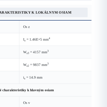
ARAKTERISTIKY K LOKÁLNYM OSIAM
Os z
4
I
= 1.46E+5 mm
z
3
W
= 4157 mm
z3
3
W
= 9837 mm
z2
i
= 14.9 mm
z
é charakteristiky k hlavným osiam
Os v