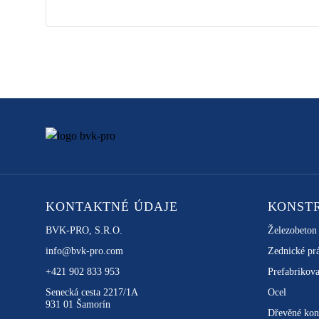
KONTAKTNÉ ÚDAJE
KONST
BVK-PRO, S.R.O.
Železobeton
info@bvk-pro.com
Zednické pr
+421 902 833 953
Prefabrikova
Senecká cesta 2217/1A
Ocel
931 01 Šamorín
Dřevěné kon