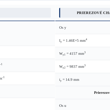
PRIEREZOVÉ CH
Os y
4
I
= 1.46E+5 mm
y
3
W
= 4157 mm
y1
-1
3
W
= 9837 mm
y2
-1
.m
i
= 14.9 mm
y
Prierezov
Os u