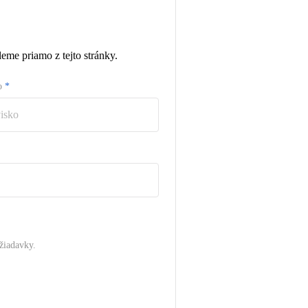
eme priamo z tejto stránky.
ko
*
žiadavky.
.