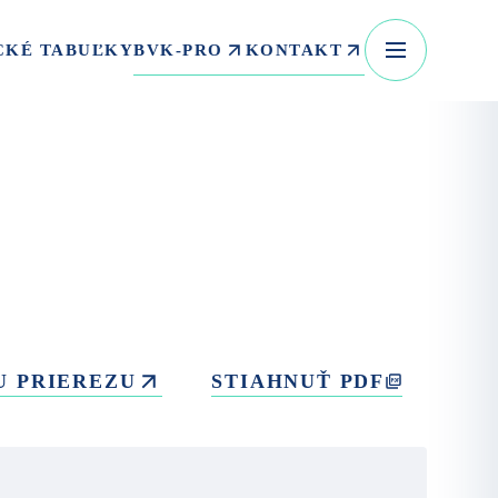
BVK-PRO
KONTAKT
CKÉ TABUĽKY
U PRIEREZU
STIAHNUŤ PDF