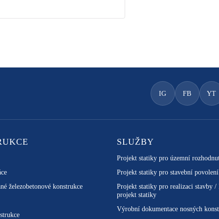
IG
FB
YT
RUKCE
SLUŽBY
Projekt statiky pro územní rozhodnu
áce
Projekt statiky pro stavební povolení
né železobetonové konstrukce
Projekt statiky pro realizaci stavby /
projekt statiky
Výrobní dokumentace nosných konst
strukce