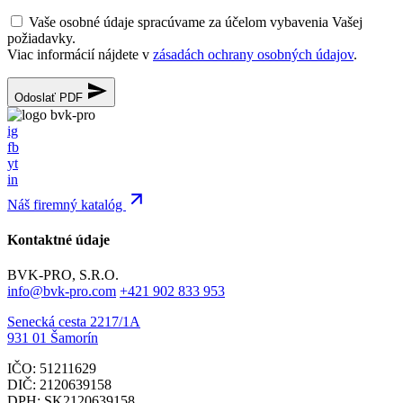
Vaše osobné údaje spracúvame za účelom vybavenia Vašej
požiadavky.
Viac informácií nájdete v
zásadách ochrany osobných údajov
.
Odoslať PDF
ig
fb
yt
in
Náš firemný katalóg
Kontaktné údaje
BVK-PRO, S.R.O.
info@bvk-pro.com
+421 902 833 953
Senecká cesta 2217/1A
931 01 Šamorín
IČO: 51211629
DIČ: 2120639158
DPH: SK2120639158