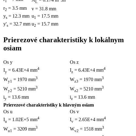
1
L
r
= 3.5 mm
v = 31.8 mm
2
y
= 12.3 mm
u
= 17.5 mm
s
1
y'
= 32.7 mm
u
= 15.7 mm
s
2
Prierezové charakteristiky k lokálnym
osiam
Os y
Os z
4
4
I
= 6.43E+4 mm
I
= 6.43E+4 mm
y
z
3
3
W
= 1970 mm
W
= 1970 mm
y1
z3
3
3
W
= 5210 mm
W
= 5210 mm
y2
z2
i
= 13.6 mm
i
= 13.6 mm
y
z
Prierezové charakteristiky k hlavným osiam
Os u
Os v
4
4
I
= 1.02E+5 mm
I
= 2.65E+4 mm
u
v
3
3
W
= 3209 mm
W
= 1518 mm
u1
v2