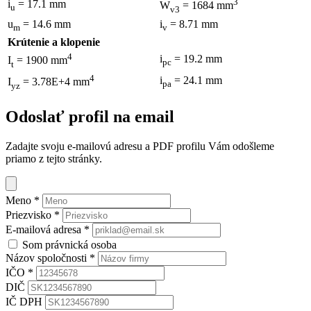
3
i
= 17.1 mm
W
= 1684 mm
u
v3
u
= 14.6 mm
i
= 8.71 mm
m
v
Krútenie a klopenie
4
i
= 19.2 mm
I
= 1900 mm
pc
t
4
i
= 24.1 mm
I
= 3.78E+4 mm
pa
yz
Odoslať profil na email
Zadajte svoju e-mailovú adresu a PDF profilu Vám odošleme
priamo z tejto stránky.
Meno
*
Priezvisko
*
E-mailová adresa
*
Som právnická osoba
Názov spoločnosti
*
IČO
*
DIČ
IČ DPH