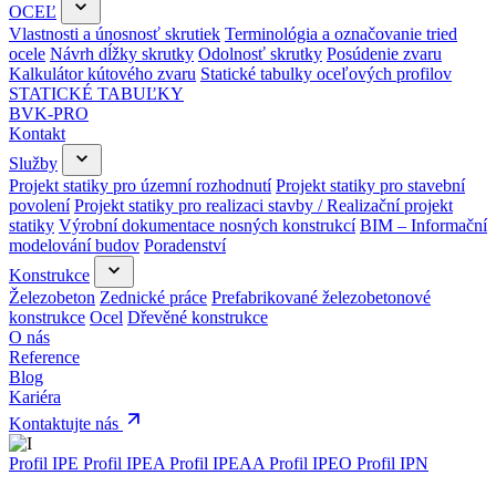
OCEĽ
Vlastnosti a únosnosť skrutiek
Terminológia a označovanie tried
ocele
Návrh dĺžky skrutky
Odolnosť skrutky
Posúdenie zvaru
Kalkulátor kútového zvaru
Statické tabulky oceľových profilov
STATICKÉ TABUĽKY
BVK-PRO
Kontakt
Služby
Projekt statiky pro územní rozhodnutí
Projekt statiky pro stavební
povolení
Projekt statiky pro realizaci stavby / Realizační projekt
statiky
Výrobní dokumentace nosných konstrukcí
BIM – Informační
modelování budov
Poradenství
Konstrukce
Železobeton
Zednické práce
Prefabrikované železobetonové
konstrukce
Ocel
Dřevěné konstrukce
O nás
Reference
Blog
Kariéra
Kontaktujte nás
Profil IPE
Profil IPEA
Profil IPEAA
Profil IPEO
Profil IPN