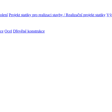
olení
Projekt statiky pro realizaci stavby / Realizační projekt statiky
Výr
kce
Ocel
Dřevěné konstrukce