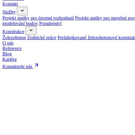
Kontakt
Služby
Projekt statiky pro územní rozhodnutí
Projekt statiky pro stavební pov
modelování budov
Poradenství
Konstrukce
Železobeton
Zednické práce
Prefabrikované železobetonové konstru
O nás
Reference
Blog
Kariéra
Kontaktujte nás