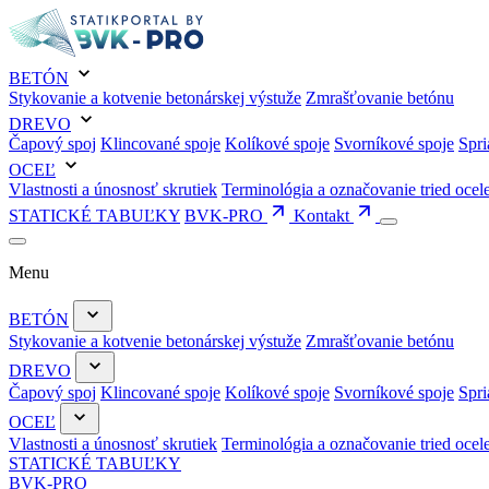
BETÓN
Stykovanie a kotvenie betonárskej výstuže
Zmrašťovanie betónu
DREVO
Čapový spoj
Klincované spoje
Kolíkové spoje
Svorníkové spoje
Spri
OCEĽ
Vlastnosti a únosnosť skrutiek
Terminológia a označovanie tried ocel
STATICKÉ TABUĽKY
BVK-PRO
Kontakt
Menu
BETÓN
Stykovanie a kotvenie betonárskej výstuže
Zmrašťovanie betónu
DREVO
Čapový spoj
Klincované spoje
Kolíkové spoje
Svorníkové spoje
Spri
OCEĽ
Vlastnosti a únosnosť skrutiek
Terminológia a označovanie tried ocel
STATICKÉ TABUĽKY
BVK-PRO