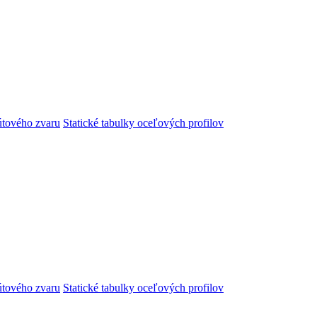
útového zvaru
Statické tabulky oceľových profilov
útového zvaru
Statické tabulky oceľových profilov