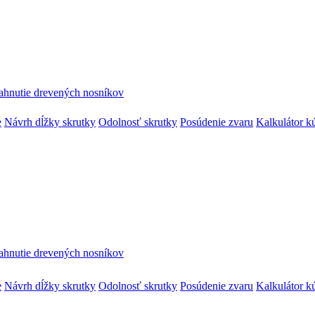
ahnutie drevených nosníkov
e
Návrh dĺžky skrutky
Odolnosť skrutky
Posúdenie zvaru
Kalkulátor k
ahnutie drevených nosníkov
e
Návrh dĺžky skrutky
Odolnosť skrutky
Posúdenie zvaru
Kalkulátor k