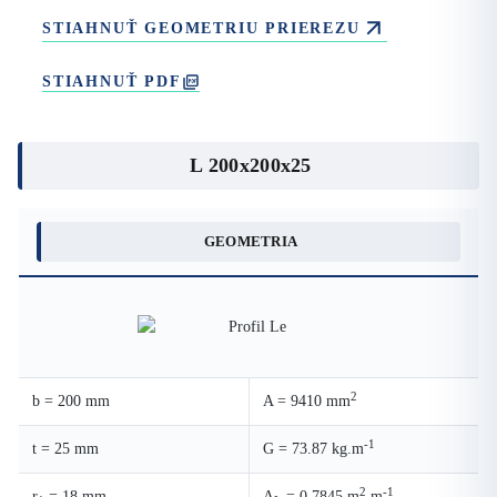
STIAHNUŤ GEOMETRIU PRIEREZU
STIAHNUŤ PDF
L 200x200x25
GEOMETRIA
2
b = 200 mm
A = 9410 mm
-1
t = 25 mm
G = 73.87 kg.m
2
-1
r
= 18 mm
A
= 0.7845 m
.m