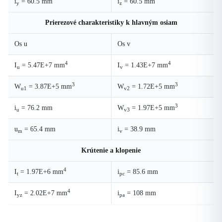
i
= 60.5 mm
i
= 60.5 mm
y
z
Prierezové charakteristiky k hlavným osiam
Os u
Os v
4
4
I
= 5.47E+7 mm
I
= 1.43E+7 mm
u
v
3
3
W
= 3.87E+5 mm
W
= 1.72E+5 mm
u1
v2
3
i
= 76.2 mm
W
= 1.97E+5 mm
u
v3
u
= 65.4 mm
i
= 38.9 mm
m
v
Krútenie a klopenie
4
I
= 1.97E+6 mm
i
= 85.6 mm
t
pc
4
I
= 2.02E+7 mm
i
= 108 mm
yz
pa