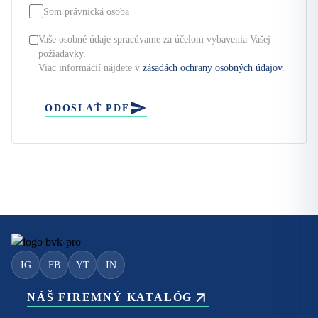
Som právnická osoba
Vaše osobné údaje spracúvame za účelom vybavenia Vašej
požiadavky.
Viac informácií nájdete v
zásadách ochrany osobných údajov
.
ODOSLAŤ PDF
IG
FB
YT
IN
NÁŠ FIREMNÝ KATALÓG