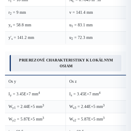
1
L
r
= 9 mm
v = 141.4 mm
2
y
= 58.8 mm
u
= 83.1 mm
s
1
y'
= 141.2 mm
u
= 72.3 mm
s
2
PRIEREZOVÉ CHARAKTERISTIKY K LOKÁLNYM
OSIAM
Os y
Os z
4
4
I
= 3.45E+7 mm
I
= 3.45E+7 mm
y
z
3
3
W
= 2.44E+5 mm
W
= 2.44E+5 mm
y1
z3
3
3
W
= 5.87E+5 mm
W
= 5.87E+5 mm
y2
z2