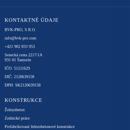
KONTAKTNÉ ÚDAJE
BVK-PRO, S.R.O.
info@bvk-pro.com
+421 902 833 953
Senecká cesta 2217/1A
931 01 Šamorín
IČO: 51211629
DIČ: 2120639158
DPH: SK2120639158
KONSTRUKCE
Železobeton
Zednické práce
Prefabrikované železobetonové konstrukce