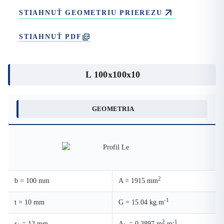
STIAHNUŤ GEOMETRIU PRIEREZU
STIAHNUŤ PDF
L 100x100x10
GEOMETRIA
2
b = 100 mm
A = 1915 mm
-1
t = 10 mm
G = 15.04 kg.m
2
-1
r
= 12 mm
A
= 0.3897 m
.m