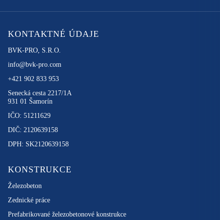
KONTAKTNÉ ÚDAJE
BVK-PRO, S.R.O.
info@bvk-pro.com
+421 902 833 953
Senecká cesta 2217/1A
931 01 Šamorín
IČO: 51211629
DIČ: 2120639158
DPH: SK2120639158
KONSTRUKCE
Železobeton
Zednické práce
Prefabrikované železobetonové konstrukce