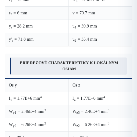
1
L
r
= 6 mm
v = 70.7 mm
2
y
= 28.2 mm
u
= 39.9 mm
s
1
y'
= 71.8 mm
u
= 35.4 mm
s
2
PRIEREZOVÉ CHARAKTERISTIKY K LOKÁLNYM
OSIAM
Os y
Os z
4
4
I
= 1.77E+6 mm
I
= 1.77E+6 mm
y
z
3
3
W
= 2.46E+4 mm
W
= 2.46E+4 mm
y1
z3
3
3
W
= 6.26E+4 mm
W
= 6.26E+4 mm
y2
z2