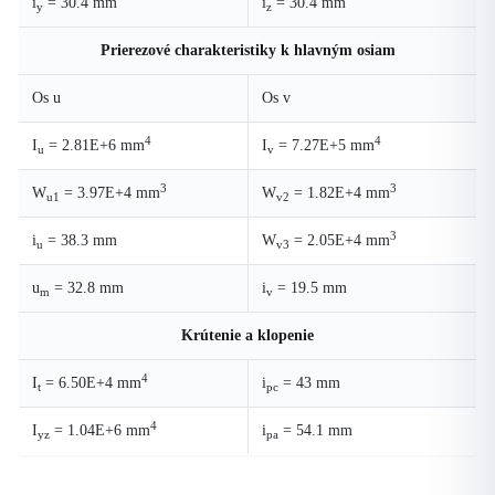
i
= 30.4 mm
i
= 30.4 mm
y
z
Prierezové charakteristiky k hlavným osiam
Os u
Os v
4
4
I
= 2.81E+6 mm
I
= 7.27E+5 mm
u
v
3
3
W
= 3.97E+4 mm
W
= 1.82E+4 mm
u1
v2
3
i
= 38.3 mm
W
= 2.05E+4 mm
u
v3
u
= 32.8 mm
i
= 19.5 mm
m
v
Krútenie a klopenie
4
I
= 6.50E+4 mm
i
= 43 mm
t
pc
4
I
= 1.04E+6 mm
i
= 54.1 mm
yz
pa