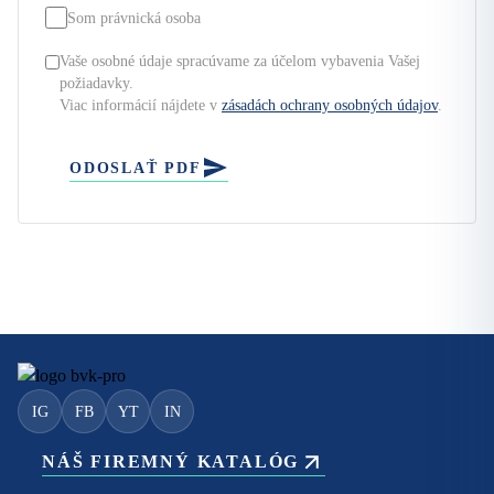
Som právnická osoba
Vaše osobné údaje spracúvame za účelom vybavenia Vašej
požiadavky.
Viac informácií nájdete v
zásadách ochrany osobných údajov
.
ODOSLAŤ PDF
IG
FB
YT
IN
NÁŠ FIREMNÝ KATALÓG