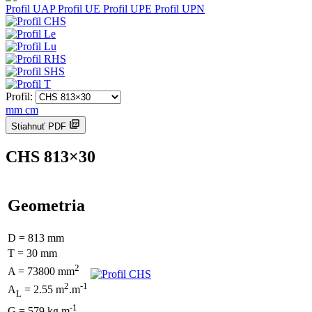
Profil UAP
Profil UE
Profil UPE
Profil UPN
Profil:
mm
cm
Stiahnuť PDF
CHS 813×30
Geometria
D = 813 mm
T = 30 mm
2
A = 73800 mm
2
-1
A
= 2.55 m
.m
L
-1
G = 579 kg.m