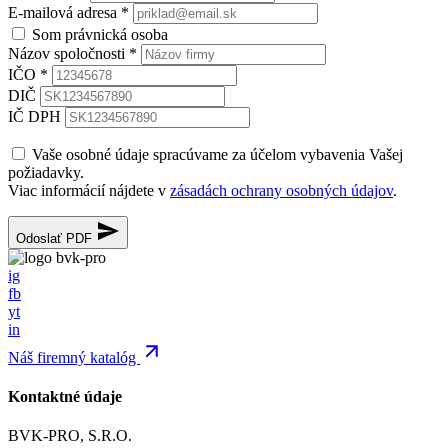
E-mailová adresa
*
Som právnická osoba
Názov spoločnosti
*
IČO
*
DIČ
IČ DPH
Vaše osobné údaje spracúvame za účelom vybavenia Vašej
požiadavky.
Viac informácií nájdete v
zásadách ochrany osobných údajov
.
Odoslať PDF
ig
fb
yt
in
Náš firemný katalóg
Kontaktné údaje
BVK-PRO, S.R.O.