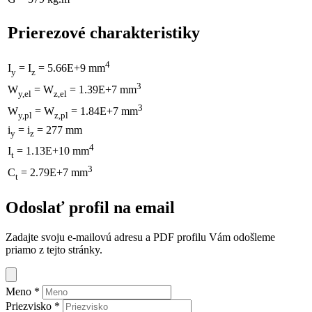
Prierezové charakteristiky
4
I
= I
= 5.66E+9 mm
y
z
3
W
= W
= 1.39E+7 mm
y,el
z,el
3
W
= W
= 1.84E+7 mm
y,pl
z,pl
i
= i
= 277 mm
y
z
4
I
= 1.13E+10 mm
t
3
C
= 2.79E+7 mm
t
Odoslať profil na email
Zadajte svoju e-mailovú adresu a PDF profilu Vám odošleme
priamo z tejto stránky.
Meno
*
Priezvisko
*