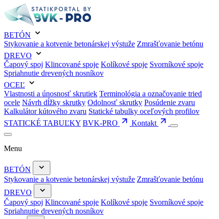
BETÓN
Stykovanie a kotvenie betonárskej výstuže
Zmrašťovanie betónu
DREVO
Čapový spoj
Klincované spoje
Kolíkové spoje
Svorníkové spoje
Spriahnutie drevených nosníkov
OCEĽ
Vlastnosti a únosnosť skrutiek
Terminológia a označovanie tried
ocele
Návrh dĺžky skrutky
Odolnosť skrutky
Posúdenie zvaru
Kalkulátor kútového zvaru
Statické tabulky oceľových profilov
STATICKÉ TABUĽKY
BVK-PRO
Kontakt
Menu
BETÓN
Stykovanie a kotvenie betonárskej výstuže
Zmrašťovanie betónu
DREVO
Čapový spoj
Klincované spoje
Kolíkové spoje
Svorníkové spoje
Spriahnutie drevených nosníkov