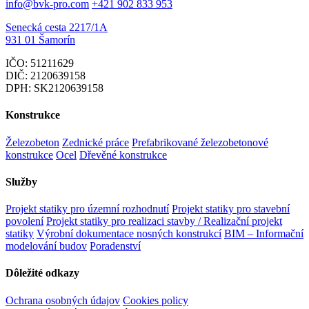
info@bvk-pro.com
+421 902 833 953
Senecká cesta 2217/1A
931 01 Šamorín
IČO: 51211629
DIČ: 2120639158
DPH: SK2120639158
Konstrukce
Železobeton
Zednické práce
Prefabrikované železobetonové
konstrukce
Ocel
Dřevěné konstrukce
Služby
Projekt statiky pro územní rozhodnutí
Projekt statiky pro stavební
povolení
Projekt statiky pro realizaci stavby / Realizační projekt
statiky
Výrobní dokumentace nosných konstrukcí
BIM – Informační
modelování budov
Poradenství
Dôležité odkazy
Ochrana osobných údajov
Cookies policy