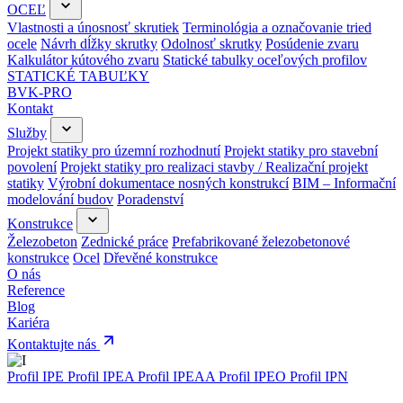
OCEĽ
Vlastnosti a únosnosť skrutiek
Terminológia a označovanie tried
ocele
Návrh dĺžky skrutky
Odolnosť skrutky
Posúdenie zvaru
Kalkulátor kútového zvaru
Statické tabulky oceľových profilov
STATICKÉ TABUĽKY
BVK-PRO
Kontakt
Služby
Projekt statiky pro územní rozhodnutí
Projekt statiky pro stavební
povolení
Projekt statiky pro realizaci stavby / Realizační projekt
statiky
Výrobní dokumentace nosných konstrukcí
BIM – Informační
modelování budov
Poradenství
Konstrukce
Železobeton
Zednické práce
Prefabrikované železobetonové
konstrukce
Ocel
Dřevěné konstrukce
O nás
Reference
Blog
Kariéra
Kontaktujte nás
Profil IPE
Profil IPEA
Profil IPEAA
Profil IPEO
Profil IPN