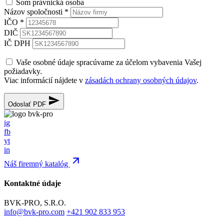
Som právnická osoba
Názov spoločnosti
*
IČO
*
DIČ
IČ DPH
Vaše osobné údaje spracúvame za účelom vybavenia Vašej
požiadavky.
Viac informácií nájdete v
zásadách ochrany osobných údajov
.
Odoslať PDF
ig
fb
yt
in
Náš firemný katalóg
Kontaktné údaje
BVK-PRO, S.R.O.
info@bvk-pro.com
+421 902 833 953