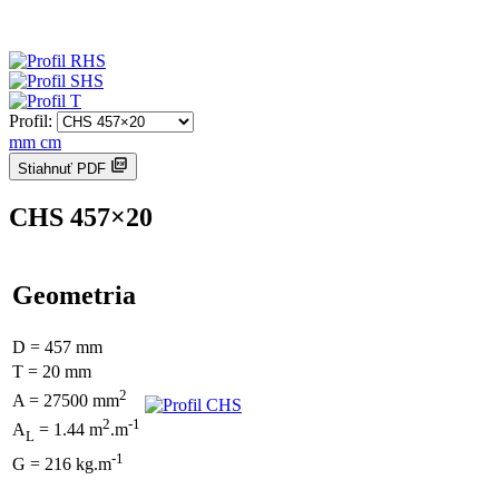
Profil:
mm
cm
Stiahnuť PDF
CHS 457×20
Geometria
D = 457 mm
T = 20 mm
2
A = 27500 mm
2
-1
A
= 1.44 m
.m
L
-1
G = 216 kg.m