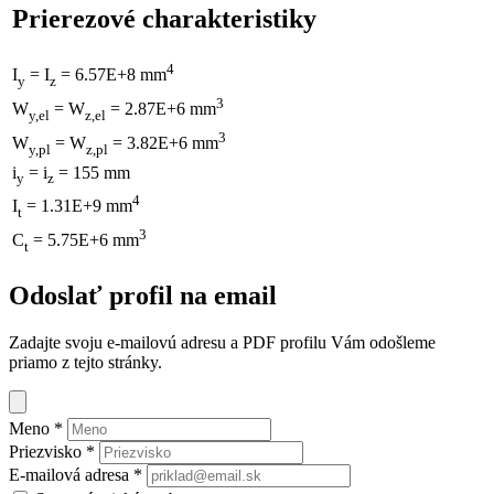
Prierezové charakteristiky
4
I
= I
= 6.57E+8 mm
y
z
3
W
= W
= 2.87E+6 mm
y,el
z,el
3
W
= W
= 3.82E+6 mm
y,pl
z,pl
i
= i
= 155 mm
y
z
4
I
= 1.31E+9 mm
t
3
C
= 5.75E+6 mm
t
Odoslať profil na email
Zadajte svoju e-mailovú adresu a PDF profilu Vám odošleme
priamo z tejto stránky.
Meno
*
Priezvisko
*
E-mailová adresa
*