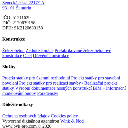
Senecká cesta 2217/1A
931 01 Šamorín
IČO: 51211629
DIČ: 2120639158
DPH: SK2120639158
Konstrukce
Železobeton
Zednické práce
Prefabrikované železobetonové
konstrukce
Ocel
Dřevěné konstrukce
Služby
Projekt statiky pro územní rozhodnutí
Projekt statiky pro stavební
povolení
Projekt statiky pro realizaci stavby / Realizační projekt
statiky
Výrobní dokumentace nosných konstrukcí
BIM – Informační
modelování budov
Poradenství
Dôležité odkazy
Ochrana osobných údajov
Cookies policy
Vytvorené digitálnou agentúrou
Wink & Nod
www.bvk-pro.com © 2026