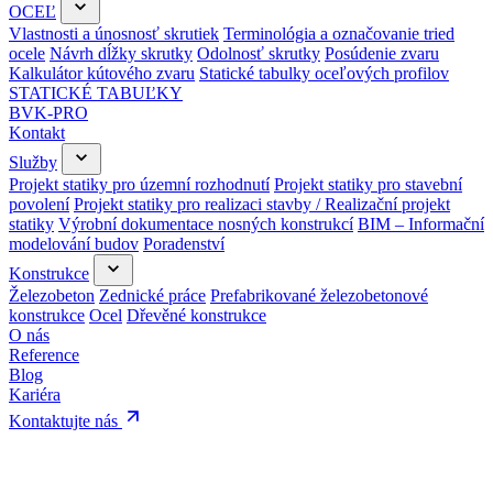
OCEĽ
Vlastnosti a únosnosť skrutiek
Terminológia a označovanie tried
ocele
Návrh dĺžky skrutky
Odolnosť skrutky
Posúdenie zvaru
Kalkulátor kútového zvaru
Statické tabulky oceľových profilov
STATICKÉ TABUĽKY
BVK-PRO
Kontakt
Služby
Projekt statiky pro územní rozhodnutí
Projekt statiky pro stavební
povolení
Projekt statiky pro realizaci stavby / Realizační projekt
statiky
Výrobní dokumentace nosných konstrukcí
BIM – Informační
modelování budov
Poradenství
Konstrukce
Železobeton
Zednické práce
Prefabrikované železobetonové
konstrukce
Ocel
Dřevěné konstrukce
O nás
Reference
Blog
Kariéra
Kontaktujte nás