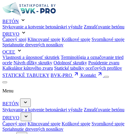
BETÓN
Stykovanie a kotvenie betonárskej výstuže
Zmrašťovanie betónu
DREVO
Čapový spoj
Klincované spoje
Kolíkové spoje
Svorníkové spoje
Spriahnutie drevených nosníkov
OCEĽ
Vlastnosti a únosnosť skrutiek
Terminológia a označovanie tried
ocele
Návrh dĺžky skrutky
Odolnosť skrutky
Posúdenie zvaru
Kalkulátor kútového zvaru
Statické tabulky oceľových profilov
STATICKÉ TABUĽKY
BVK-PRO
Kontakt
Menu
BETÓN
Stykovanie a kotvenie betonárskej výstuže
Zmrašťovanie betónu
DREVO
Čapový spoj
Klincované spoje
Kolíkové spoje
Svorníkové spoje
Spriahnutie drevených nosníkov