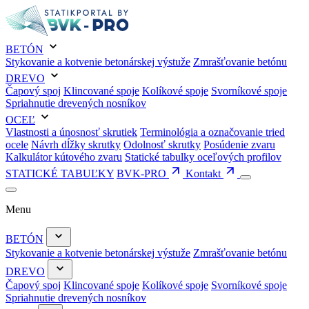
BETÓN
Stykovanie a kotvenie betonárskej výstuže
Zmrašťovanie betónu
DREVO
Čapový spoj
Klincované spoje
Kolíkové spoje
Svorníkové spoje
Spriahnutie drevených nosníkov
OCEĽ
Vlastnosti a únosnosť skrutiek
Terminológia a označovanie tried
ocele
Návrh dĺžky skrutky
Odolnosť skrutky
Posúdenie zvaru
Kalkulátor kútového zvaru
Statické tabulky oceľových profilov
STATICKÉ TABUĽKY
BVK-PRO
Kontakt
Menu
BETÓN
Stykovanie a kotvenie betonárskej výstuže
Zmrašťovanie betónu
DREVO
Čapový spoj
Klincované spoje
Kolíkové spoje
Svorníkové spoje
Spriahnutie drevených nosníkov