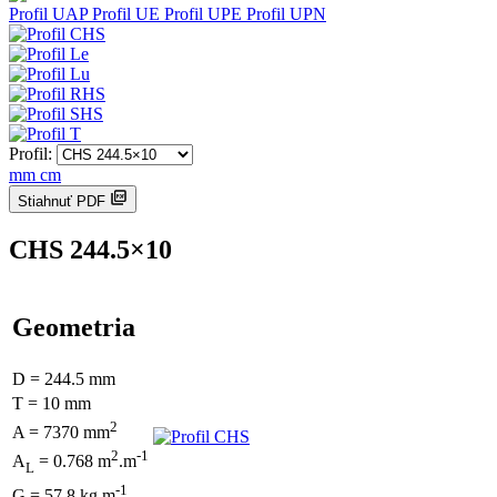
Profil UAP
Profil UE
Profil UPE
Profil UPN
Profil:
mm
cm
Stiahnuť PDF
CHS 244.5×10
Geometria
D = 244.5 mm
T = 10 mm
2
A = 7370 mm
2
-1
A
= 0.768 m
.m
L
-1
G = 57.8 kg.m