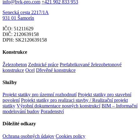
info@bvk-pro.com
+421 902 833 953
Senecká cesta 2217/1A
931 01 Šamorín
IČO: 51211629
DIČ: 2120639158
DPH: SK2120639158
Konstrukce
Železobeton
Zednické práce
Prefabrikované železobetonové
konstrukce
Ocel
Dřevěné konstrukce
Služby
Projekt statiky pro územní rozhodnutí
Projekt statiky pro stavební
povolení
Projekt statiky pro realizaci stavby / Realizační projekt
statiky
Výrobní dokumentace nosných konstrukcí
BIM – Informační
modelování budov
Poradenství
Dôležité odkazy
Ochrana osobných údajov
Cookies policy