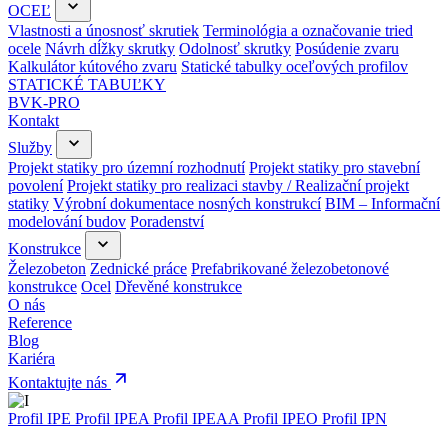
OCEĽ
Vlastnosti a únosnosť skrutiek
Terminológia a označovanie tried
ocele
Návrh dĺžky skrutky
Odolnosť skrutky
Posúdenie zvaru
Kalkulátor kútového zvaru
Statické tabulky oceľových profilov
STATICKÉ TABUĽKY
BVK-PRO
Kontakt
Služby
Projekt statiky pro územní rozhodnutí
Projekt statiky pro stavební
povolení
Projekt statiky pro realizaci stavby / Realizační projekt
statiky
Výrobní dokumentace nosných konstrukcí
BIM – Informační
modelování budov
Poradenství
Konstrukce
Železobeton
Zednické práce
Prefabrikované železobetonové
konstrukce
Ocel
Dřevěné konstrukce
O nás
Reference
Blog
Kariéra
Kontaktujte nás
Profil IPE
Profil IPEA
Profil IPEAA
Profil IPEO
Profil IPN