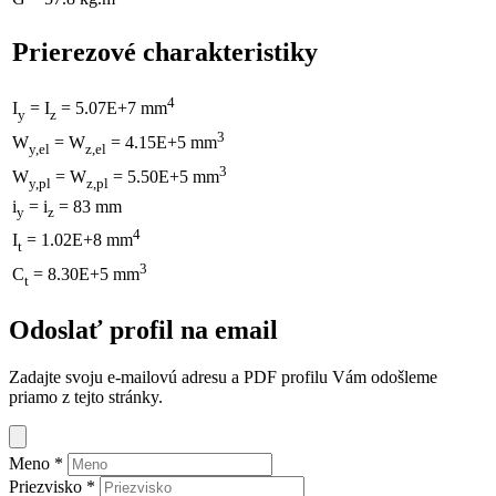
Prierezové charakteristiky
4
I
= I
= 5.07E+7 mm
y
z
3
W
= W
= 4.15E+5 mm
y,el
z,el
3
W
= W
= 5.50E+5 mm
y,pl
z,pl
i
= i
= 83 mm
y
z
4
I
= 1.02E+8 mm
t
3
C
= 8.30E+5 mm
t
Odoslať profil na email
Zadajte svoju e-mailovú adresu a PDF profilu Vám odošleme
priamo z tejto stránky.
Meno
*
Priezvisko
*