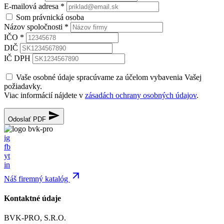
E-mailová adresa
*
Som právnická osoba
Názov spoločnosti
*
IČO
*
DIČ
IČ DPH
Vaše osobné údaje spracúvame za účelom vybavenia Vašej
požiadavky.
Viac informácií nájdete v
zásadách ochrany osobných údajov
.
Odoslať PDF
ig
fb
yt
in
Náš firemný katalóg
Kontaktné údaje
BVK-PRO, S.R.O.