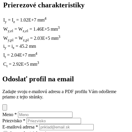
Prierezové charakteristiky
4
I
= I
= 1.02E+7 mm
y
z
3
W
= W
= 1.46E+5 mm
y,el
z,el
3
W
= W
= 2.03E+5 mm
y,pl
z,pl
i
= i
= 45.2 mm
y
z
4
I
= 2.04E+7 mm
t
3
C
= 2.92E+5 mm
t
Odoslať profil na email
Zadajte svoju e-mailovú adresu a PDF profilu Vám odošleme
priamo z tejto stránky.
Meno
*
Priezvisko
*
E-mailová adresa
*