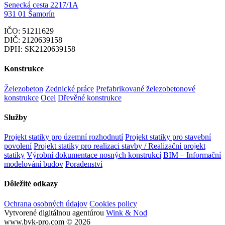
Senecká cesta 2217/1A
931 01 Šamorín
IČO: 51211629
DIČ: 2120639158
DPH: SK2120639158
Konstrukce
Železobeton
Zednické práce
Prefabrikované železobetonové
konstrukce
Ocel
Dřevěné konstrukce
Služby
Projekt statiky pro územní rozhodnutí
Projekt statiky pro stavební
povolení
Projekt statiky pro realizaci stavby / Realizační projekt
statiky
Výrobní dokumentace nosných konstrukcí
BIM – Informační
modelování budov
Poradenství
Dôležité odkazy
Ochrana osobných údajov
Cookies policy
Vytvorené digitálnou agentúrou
Wink & Nod
www.bvk-pro.com © 2026