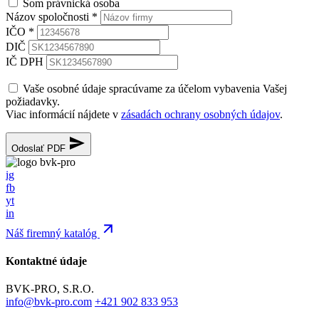
Som právnická osoba
Názov spoločnosti
*
IČO
*
DIČ
IČ DPH
Vaše osobné údaje spracúvame za účelom vybavenia Vašej
požiadavky.
Viac informácií nájdete v
zásadách ochrany osobných údajov
.
Odoslať PDF
ig
fb
yt
in
Náš firemný katalóg
Kontaktné údaje
BVK-PRO, S.R.O.
info@bvk-pro.com
+421 902 833 953