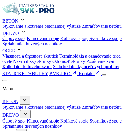
BETÓN
Stykovanie a kotvenie betonárskej výstuže
Zmrašťovanie betónu
DREVO
Čapový spoj
Klincované spoje
Kolíkové spoje
Svorníkové spoje
Spriahnutie drevených nosníkov
OCEĽ
Vlastnosti a únosnosť skrutiek
Terminológia a označovanie tried
ocele
Návrh dĺžky skrutky
Odolnosť skrutky
Posúdenie zvaru
Kalkulátor kútového zvaru
Statické tabulky oceľových profilov
STATICKÉ TABUĽKY
BVK-PRO
Kontakt
Menu
BETÓN
Stykovanie a kotvenie betonárskej výstuže
Zmrašťovanie betónu
DREVO
Čapový spoj
Klincované spoje
Kolíkové spoje
Svorníkové spoje
Spriahnutie drevených nosníkov