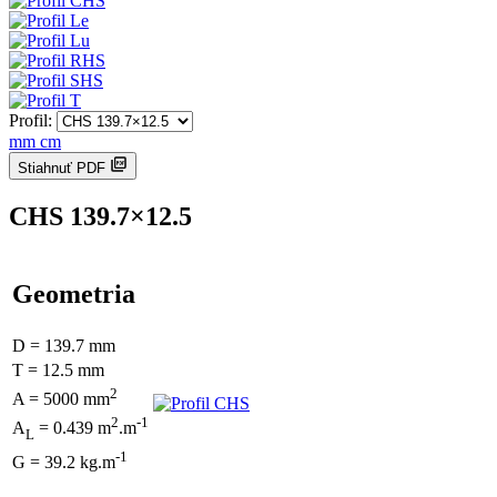
Profil:
mm
cm
Stiahnuť PDF
CHS 139.7×12.5
Geometria
D = 139.7 mm
T = 12.5 mm
2
A = 5000 mm
2
-1
A
= 0.439 m
.m
L
-1
G = 39.2 kg.m