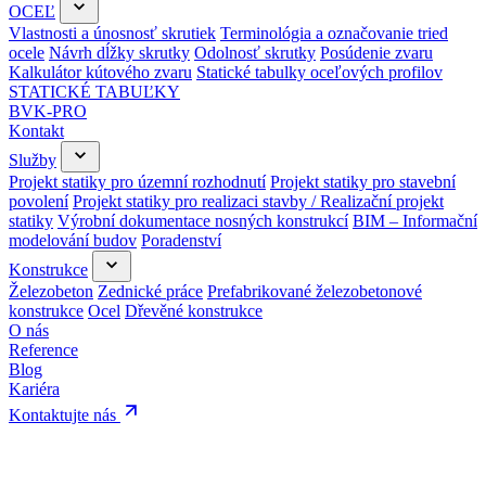
OCEĽ
Vlastnosti a únosnosť skrutiek
Terminológia a označovanie tried
ocele
Návrh dĺžky skrutky
Odolnosť skrutky
Posúdenie zvaru
Kalkulátor kútového zvaru
Statické tabulky oceľových profilov
STATICKÉ TABUĽKY
BVK-PRO
Kontakt
Služby
Projekt statiky pro územní rozhodnutí
Projekt statiky pro stavební
povolení
Projekt statiky pro realizaci stavby / Realizační projekt
statiky
Výrobní dokumentace nosných konstrukcí
BIM – Informační
modelování budov
Poradenství
Konstrukce
Železobeton
Zednické práce
Prefabrikované železobetonové
konstrukce
Ocel
Dřevěné konstrukce
O nás
Reference
Blog
Kariéra
Kontaktujte nás