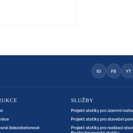
IG
FB
YT
RUKCE
SLUŽBY
on
Projekt statiky pro územní rozh
práce
Projekt statiky pro stavební pov
vané železobetonové
Projekt statiky pro realizaci stav
e
Realizační projekt statiky