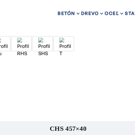
BETÓN
DREVO
OCEĽ
STA
CHS 457×40