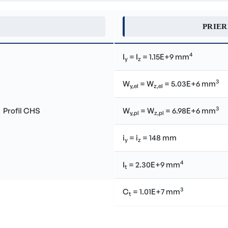
PRIE
4
I
= I
= 1.15E+9 mm
y
z
3
W
= W
= 5.03E+6 mm
y,el
z,el
3
W
= W
= 6.98E+6 mm
y,pl
z,pl
i
= i
= 148 mm
y
z
4
I
= 2.30E+9 mm
t
3
C
= 1.01E+7 mm
t