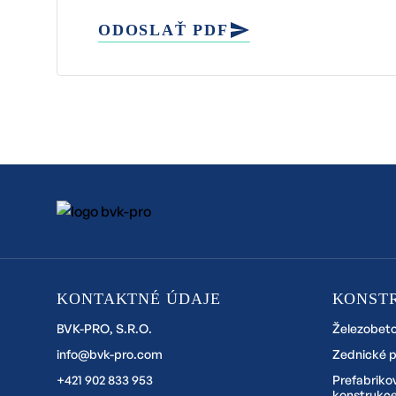
ODOSLAŤ PDF
KONTAKTNÉ ÚDAJE
KONST
BVK-PRO, S.R.O.
Železobet
info@bvk-pro.com
Zednické 
+421 902 833 953
Prefabriko
konstrukc