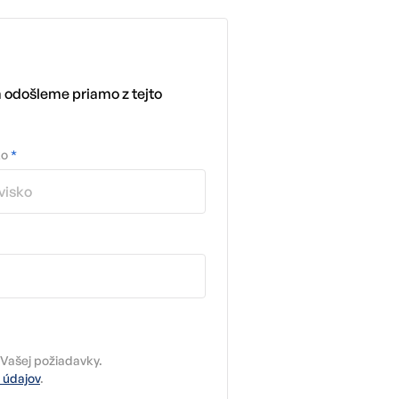
m odošleme priamo z tejto
ko
*
Vašej požiadavky.
 údajov
.