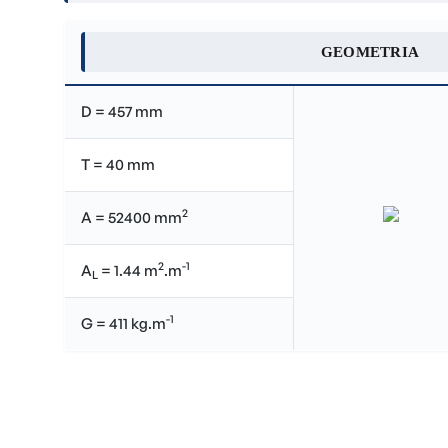
GEOMETRIA
D = 457 mm
T = 40 mm
2
A = 52400 mm
2
-1
A
= 1.44 m
.m
L
-1
G = 411 kg.m