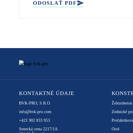
ODOSLAŤ PDF
KONTAKTNÉ ÚDAJE
KONST
BVK-PRO, S.R.O.
Železobeton
info@bvk-pro.com
Zednické pr
+421 902 833 953
Prefabrikova
Senecká cesta 2217/1A
Ocel