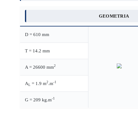
GEOMETRIA
D = 610 mm
T = 14.2 mm
2
A = 26600 mm
2
-1
A
= 1.9 m
.m
L
-1
G = 209 kg.m