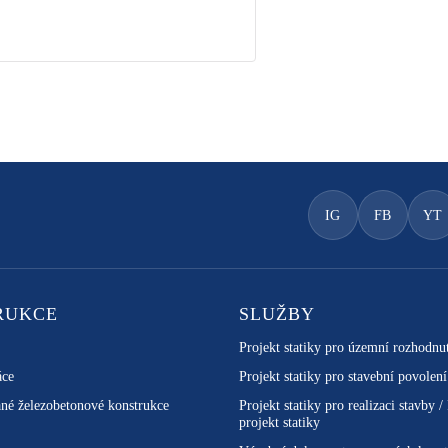
IG
FB
YT
RUKCE
SLUŽBY
Projekt statiky pro územní rozhodnu
áce
Projekt statiky pro stavební povolení
né železobetonové konstrukce
Projekt statiky pro realizaci stavby /
projekt statiky