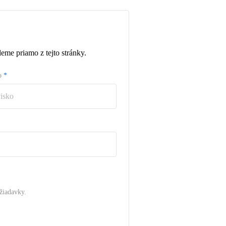
eme priamo z tejto stránky.
ko
*
žiadavky.
.