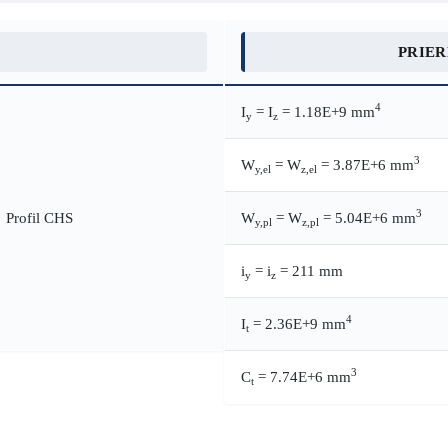
PRIE
4
I
= I
= 1.18E+9 mm
y
z
3
W
= W
= 3.87E+6 mm
y,el
z,el
3
W
= W
= 5.04E+6 mm
y,pl
z,pl
i
= i
= 211 mm
y
z
4
I
= 2.36E+9 mm
t
3
C
= 7.74E+6 mm
t