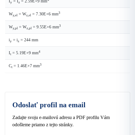
I
= I
= 2.59E+9 mm
y
z
3
W
= W
= 7.30E+6 mm
y,el
z,el
3
W
= W
= 9.55E+6 mm
y,pl
z,pl
i
= i
= 244 mm
y
z
4
I
= 5.19E+9 mm
t
3
C
= 1.46E+7 mm
t
Odoslať profil na email
Zadajte svoju e-mailovú adresu a PDF profilu Vám
odošleme priamo z tejto stránky.