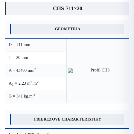
CHS 711×20
GEOMETRIA
D = 711 mm
T = 20 mm
2
A = 43400 mm
2
-1
A
= 2.23 m
.m
L
-1
G = 341 kg.m
PRIEREZOVÉ CHARAKTERISTIKY
4