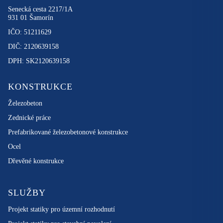
Senecká cesta 2217/1A
931 01 Šamorín
IČO: 51211629
DIČ: 2120639158
DPH: SK2120639158
KONSTRUKCE
Železobeton
Zednické práce
Prefabrikované železobetonové konstrukce
Ocel
Dřevěné konstrukce
SLUŽBY
Projekt statiky pro územní rozhodnutí