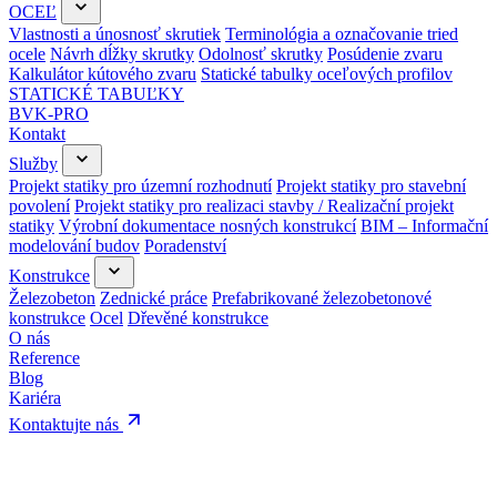
OCEĽ
Vlastnosti a únosnosť skrutiek
Terminológia a označovanie tried
ocele
Návrh dĺžky skrutky
Odolnosť skrutky
Posúdenie zvaru
Kalkulátor kútového zvaru
Statické tabulky oceľových profilov
STATICKÉ TABUĽKY
BVK-PRO
Kontakt
Služby
Projekt statiky pro územní rozhodnutí
Projekt statiky pro stavební
povolení
Projekt statiky pro realizaci stavby / Realizační projekt
statiky
Výrobní dokumentace nosných konstrukcí
BIM – Informační
modelování budov
Poradenství
Konstrukce
Železobeton
Zednické práce
Prefabrikované železobetonové
konstrukce
Ocel
Dřevěné konstrukce
O nás
Reference
Blog
Kariéra
Kontaktujte nás