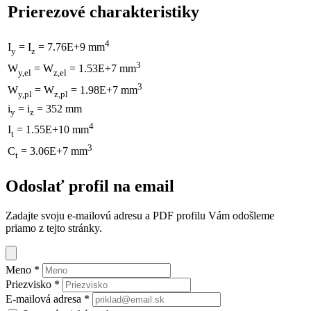
Prierezové charakteristiky
4
I
= I
= 7.76E+9 mm
y
z
3
W
= W
= 1.53E+7 mm
y,el
z,el
3
W
= W
= 1.98E+7 mm
y,pl
z,pl
i
= i
= 352 mm
y
z
4
I
= 1.55E+10 mm
t
3
C
= 3.06E+7 mm
t
Odoslať profil na email
Zadajte svoju e-mailovú adresu a PDF profilu Vám odošleme
priamo z tejto stránky.
Meno
*
Priezvisko
*
E-mailová adresa
*