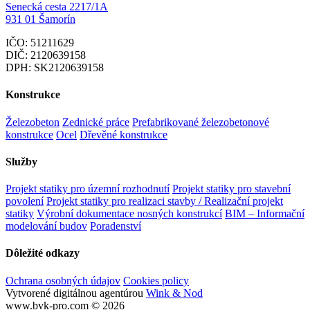
Senecká cesta 2217/1A
931 01 Šamorín
IČO: 51211629
DIČ: 2120639158
DPH: SK2120639158
Konstrukce
Železobeton
Zednické práce
Prefabrikované železobetonové
konstrukce
Ocel
Dřevěné konstrukce
Služby
Projekt statiky pro územní rozhodnutí
Projekt statiky pro stavební
povolení
Projekt statiky pro realizaci stavby / Realizační projekt
statiky
Výrobní dokumentace nosných konstrukcí
BIM – Informační
modelování budov
Poradenství
Dôležité odkazy
Ochrana osobných údajov
Cookies policy
Vytvorené digitálnou agentúrou
Wink & Nod
www.bvk-pro.com © 2026