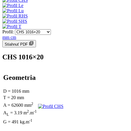
Profil:
mm
cm
Stiahnuť PDF
CHS 1016×20
Geometria
D = 1016 mm
T = 20 mm
2
A = 62600 mm
2
-1
A
= 3.19 m
.m
L
-1
G = 491 kg.m