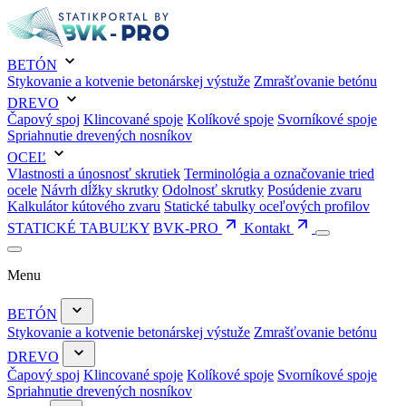
BETÓN
Stykovanie a kotvenie betonárskej výstuže
Zmrašťovanie betónu
DREVO
Čapový spoj
Klincované spoje
Kolíkové spoje
Svorníkové spoje
Spriahnutie drevených nosníkov
OCEĽ
Vlastnosti a únosnosť skrutiek
Terminológia a označovanie tried
ocele
Návrh dĺžky skrutky
Odolnosť skrutky
Posúdenie zvaru
Kalkulátor kútového zvaru
Statické tabulky oceľových profilov
STATICKÉ TABUĽKY
BVK-PRO
Kontakt
Menu
BETÓN
Stykovanie a kotvenie betonárskej výstuže
Zmrašťovanie betónu
DREVO
Čapový spoj
Klincované spoje
Kolíkové spoje
Svorníkové spoje
Spriahnutie drevených nosníkov