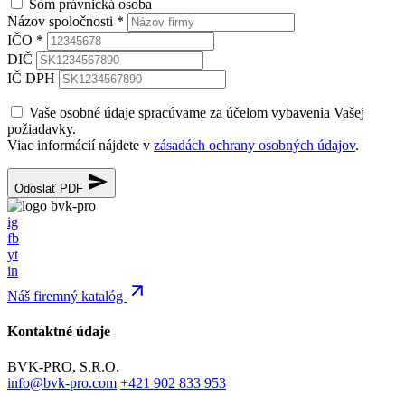
Som právnická osoba
Názov spoločnosti
*
IČO
*
DIČ
IČ DPH
Vaše osobné údaje spracúvame za účelom vybavenia Vašej
požiadavky.
Viac informácií nájdete v
zásadách ochrany osobných údajov
.
Odoslať PDF
ig
fb
yt
in
Náš firemný katalóg
Kontaktné údaje
BVK-PRO, S.R.O.
info@bvk-pro.com
+421 902 833 953