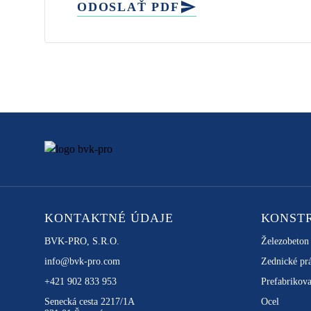
ODOSLAŤ PDF
KONTAKTNÉ ÚDAJE
KONST
BVK-PRO, S.R.O.
Železobeton
info@bvk-pro.com
Zednické pr
+421 902 833 953
Prefabrikova
Senecká cesta 2217/1A
Ocel