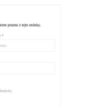
eme priamo z tejto stránky.
ko
*
žiadavky.
.