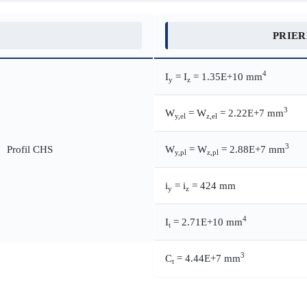
PRIE
4
I
= I
= 1.35E+10 mm
y
z
3
W
= W
= 2.22E+7 mm
y,el
z,el
3
W
= W
= 2.88E+7 mm
y,pl
z,pl
i
= i
= 424 mm
y
z
4
I
= 2.71E+10 mm
t
3
C
= 4.44E+7 mm
t