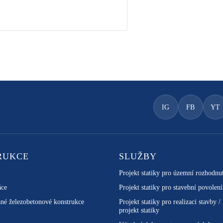
IG
FB
YT
RUKCE
SLUŽBY
Projekt statiky pro územní rozhodnu
áce
Projekt statiky pro stavební povolení
né železobetonové konstrukce
Projekt statiky pro realizaci stavby /
projekt statiky