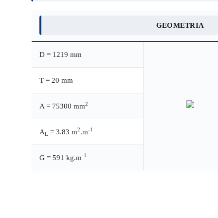
GEOMETRIA
D = 1219 mm
T = 20 mm
2
A = 75300 mm
2
-1
A
= 3.83 m
.m
L
-1
G = 591 kg.m