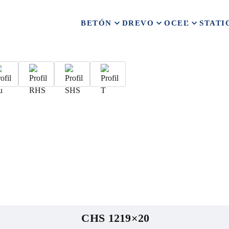
BETÓN
DREVO
OCEĽ
STATI
CHS 1219×20