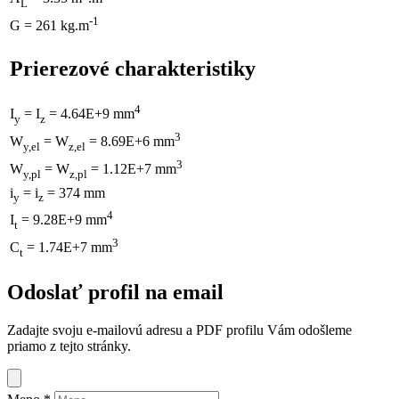
L
-1
G = 261 kg.m
Prierezové charakteristiky
4
I
= I
= 4.64E+9 mm
y
z
3
W
= W
= 8.69E+6 mm
y,el
z,el
3
W
= W
= 1.12E+7 mm
y,pl
z,pl
i
= i
= 374 mm
y
z
4
I
= 9.28E+9 mm
t
3
C
= 1.74E+7 mm
t
Odoslať profil na email
Zadajte svoju e-mailovú adresu a PDF profilu Vám odošleme
priamo z tejto stránky.