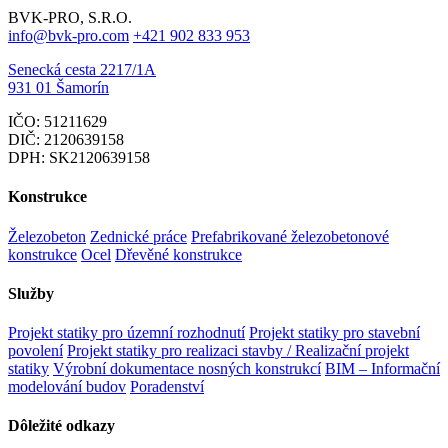
BVK-PRO, S.R.O.
info@bvk-pro.com
+421 902 833 953
Senecká cesta 2217/1A
931 01 Šamorín
IČO: 51211629
DIČ: 2120639158
DPH: SK2120639158
Konstrukce
Železobeton
Zednické práce
Prefabrikované železobetonové
konstrukce
Ocel
Dřevěné konstrukce
Služby
Projekt statiky pro územní rozhodnutí
Projekt statiky pro stavební
povolení
Projekt statiky pro realizaci stavby / Realizační projekt
statiky
Výrobní dokumentace nosných konstrukcí
BIM – Informační
modelování budov
Poradenství
Dôležité odkazy