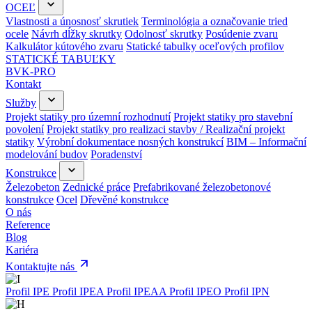
OCEĽ
Vlastnosti a únosnosť skrutiek
Terminológia a označovanie tried
ocele
Návrh dĺžky skrutky
Odolnosť skrutky
Posúdenie zvaru
Kalkulátor kútového zvaru
Statické tabulky oceľových profilov
STATICKÉ TABUĽKY
BVK-PRO
Kontakt
Služby
Projekt statiky pro územní rozhodnutí
Projekt statiky pro stavební
povolení
Projekt statiky pro realizaci stavby / Realizační projekt
statiky
Výrobní dokumentace nosných konstrukcí
BIM – Informační
modelování budov
Poradenství
Konstrukce
Železobeton
Zednické práce
Prefabrikované železobetonové
konstrukce
Ocel
Dřevěné konstrukce
O nás
Reference
Blog
Kariéra
Kontaktujte nás
Profil IPE
Profil IPEA
Profil IPEAA
Profil IPEO
Profil IPN