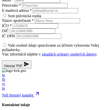
Meno
*
Priezvisko
*
E-mailová adresa
*
Som právnická osoba
Názov spoločnosti
*
IČO
*
DIČ
IČ DPH
Vaše osobné údaje spracúvame za účelom vybavenia Vašej
požiadavky.
Viac informácií nájdete v
zásadách ochrany osobných údajov
.
Odoslať PDF
ig
fb
yt
in
Náš firemný katalóg
Kontaktné údaje