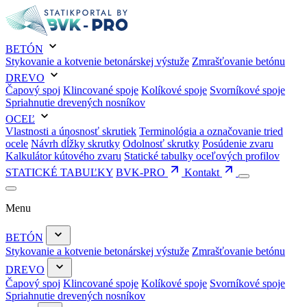
BETÓN
Stykovanie a kotvenie betonárskej výstuže
Zmrašťovanie betónu
DREVO
Čapový spoj
Klincované spoje
Kolíkové spoje
Svorníkové spoje
Spriahnutie drevených nosníkov
OCEĽ
Vlastnosti a únosnosť skrutiek
Terminológia a označovanie tried
ocele
Návrh dĺžky skrutky
Odolnosť skrutky
Posúdenie zvaru
Kalkulátor kútového zvaru
Statické tabulky oceľových profilov
STATICKÉ TABUĽKY
BVK-PRO
Kontakt
Menu
BETÓN
Stykovanie a kotvenie betonárskej výstuže
Zmrašťovanie betónu
DREVO
Čapový spoj
Klincované spoje
Kolíkové spoje
Svorníkové spoje
Spriahnutie drevených nosníkov