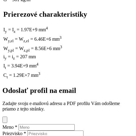
Prierezové charakteristiky
4
I
= I
= 1.97E+9 mm
y
z
3
W
= W
= 6.46E+6 mm
y,el
z,el
3
W
= W
= 8.56E+6 mm
y,pl
z,pl
i
= i
= 207 mm
y
z
4
I
= 3.94E+9 mm
t
3
C
= 1.29E+7 mm
t
Odoslať profil na email
Zadajte svoju e-mailovú adresu a PDF profilu Vám odošleme
priamo z tejto stránky.
Meno
*
Priezvisko
*