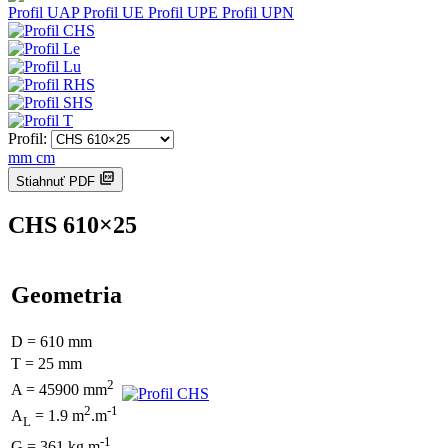
Profil UAP
Profil UE
Profil UPE
Profil UPN
Profil:
mm
cm
Stiahnuť PDF
CHS 610×25
Geometria
D = 610 mm
T = 25 mm
2
A = 45900 mm
2
-1
A
= 1.9 m
.m
L
-1
G = 361 kg.m