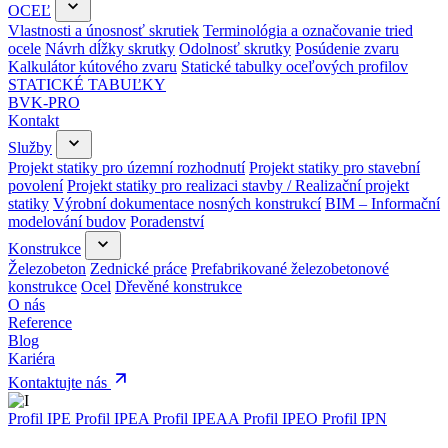
OCEĽ
Vlastnosti a únosnosť skrutiek
Terminológia a označovanie tried
ocele
Návrh dĺžky skrutky
Odolnosť skrutky
Posúdenie zvaru
Kalkulátor kútového zvaru
Statické tabulky oceľových profilov
STATICKÉ TABUĽKY
BVK-PRO
Kontakt
Služby
Projekt statiky pro územní rozhodnutí
Projekt statiky pro stavební
povolení
Projekt statiky pro realizaci stavby / Realizační projekt
statiky
Výrobní dokumentace nosných konstrukcí
BIM – Informační
modelování budov
Poradenství
Konstrukce
Železobeton
Zednické práce
Prefabrikované železobetonové
konstrukce
Ocel
Dřevěné konstrukce
O nás
Reference
Blog
Kariéra
Kontaktujte nás
Profil IPE
Profil IPEA
Profil IPEAA
Profil IPEO
Profil IPN