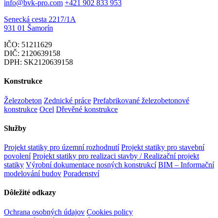
info@bvk-pro.com
+421 902 833 953
Senecká cesta 2217/1A
931 01 Šamorín
IČO: 51211629
DIČ: 2120639158
DPH: SK2120639158
Konstrukce
Železobeton
Zednické práce
Prefabrikované železobetonové
konstrukce
Ocel
Dřevěné konstrukce
Služby
Projekt statiky pro územní rozhodnutí
Projekt statiky pro stavební
povolení
Projekt statiky pro realizaci stavby / Realizační projekt
statiky
Výrobní dokumentace nosných konstrukcí
BIM – Informační
modelování budov
Poradenství
Dôležité odkazy
Ochrana osobných údajov
Cookies policy