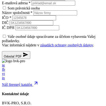
E-mailová adresa
*
Som právnická osoba
Názov spoločnosti
*
IČO
*
DIČ
IČ DPH
Vaše osobné údaje spracúvame za účelom vybavenia Vašej
požiadavky.
Viac informácií nájdete v
zásadách ochrany osobných údajov
.
Odoslať PDF
ig
fb
yt
in
Náš firemný katalóg
Kontaktné údaje
BVK-PRO, S.R.O.