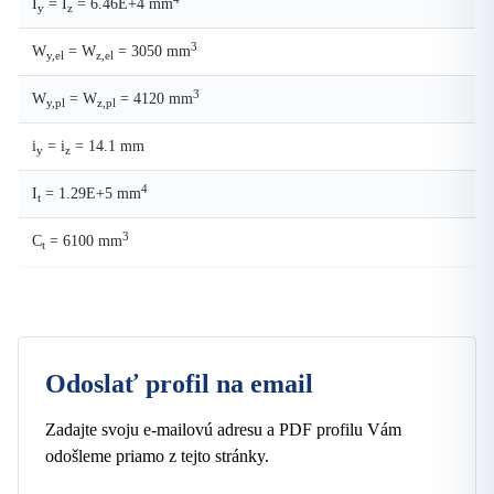
I
= I
= 6.46E+4 mm
y
z
3
W
= W
= 3050 mm
y,el
z,el
3
W
= W
= 4120 mm
y,pl
z,pl
i
= i
= 14.1 mm
y
z
4
I
= 1.29E+5 mm
t
3
C
= 6100 mm
t
Odoslať profil na email
Zadajte svoju e-mailovú adresu a PDF profilu Vám
odošleme priamo z tejto stránky.