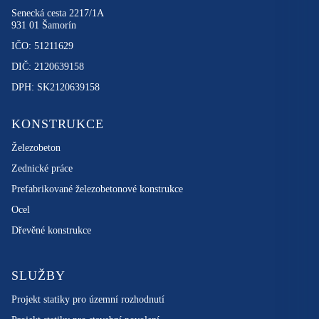
Senecká cesta 2217/1A
931 01 Šamorín
IČO: 51211629
DIČ: 2120639158
DPH: SK2120639158
KONSTRUKCE
Železobeton
Zednické práce
Prefabrikované železobetonové konstrukce
Ocel
Dřevěné konstrukce
SLUŽBY
Projekt statiky pro územní rozhodnutí