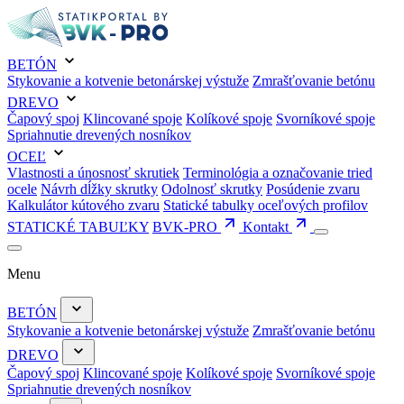
BETÓN
Stykovanie a kotvenie betonárskej výstuže
Zmrašťovanie betónu
DREVO
Čapový spoj
Klincované spoje
Kolíkové spoje
Svorníkové spoje
Spriahnutie drevených nosníkov
OCEĽ
Vlastnosti a únosnosť skrutiek
Terminológia a označovanie tried
ocele
Návrh dĺžky skrutky
Odolnosť skrutky
Posúdenie zvaru
Kalkulátor kútového zvaru
Statické tabulky oceľových profilov
STATICKÉ TABUĽKY
BVK-PRO
Kontakt
Menu
BETÓN
Stykovanie a kotvenie betonárskej výstuže
Zmrašťovanie betónu
DREVO
Čapový spoj
Klincované spoje
Kolíkové spoje
Svorníkové spoje
Spriahnutie drevených nosníkov