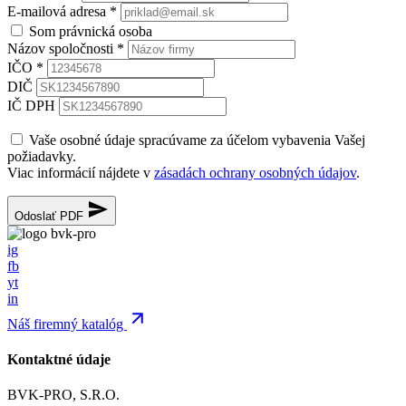
E-mailová adresa
*
Som právnická osoba
Názov spoločnosti
*
IČO
*
DIČ
IČ DPH
Vaše osobné údaje spracúvame za účelom vybavenia Vašej
požiadavky.
Viac informácií nájdete v
zásadách ochrany osobných údajov
.
Odoslať PDF
ig
fb
yt
in
Náš firemný katalóg
Kontaktné údaje
BVK-PRO, S.R.O.