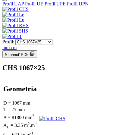
Profil UAP
Profil UE
Profil UPE
Profil UPN
Profil:
mm
cm
Stiahnuť PDF
CHS 1067×25
Geometria
D = 1067 mm
T = 25 mm
2
A = 81800 mm
2
-1
A
= 3.35 m
.m
L
-1
G = 642 kg.m