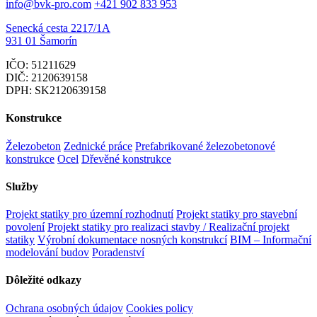
info@bvk-pro.com
+421 902 833 953
Senecká cesta 2217/1A
931 01 Šamorín
IČO: 51211629
DIČ: 2120639158
DPH: SK2120639158
Konstrukce
Železobeton
Zednické práce
Prefabrikované železobetonové
konstrukce
Ocel
Dřevěné konstrukce
Služby
Projekt statiky pro územní rozhodnutí
Projekt statiky pro stavební
povolení
Projekt statiky pro realizaci stavby / Realizační projekt
statiky
Výrobní dokumentace nosných konstrukcí
BIM – Informační
modelování budov
Poradenství
Dôležité odkazy
Ochrana osobných údajov
Cookies policy