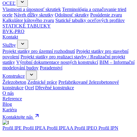
OCEĽ
Vlastnosti a únosnosť skrutiek
Terminológia a označovanie tried
ocele
Návrh dĺžky skrutky
Odolnosť skrutky
Posúdenie zvaru
Kalkulátor kútového zvaru
Statické tabulky oceľových profilov
STATICKÉ TABUĽKY
BVK-PRO
Kontakt
Služby
Projekt statiky pro územní rozhodnutí
Projekt statiky pro stavební
povolení
Projekt statiky pro realizaci stavby / Realizační projekt
statiky
Výrobní dokumentace nosných konstrukcí
BIM – Informační
modelování budov
Poradenství
Konstrukce
Železobeton
Zednické práce
Prefabrikované železobetonové
konstrukce
Ocel
Dřevěné konstrukce
O nás
Reference
Blog
Kariéra
Kontaktujte nás
Profil IPE
Profil IPEA
Profil IPEAA
Profil IPEO
Profil IPN