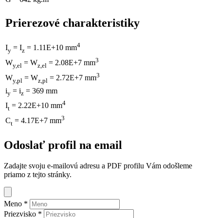
Prierezové charakteristiky
4
I
= I
= 1.11E+10 mm
y
z
3
W
= W
= 2.08E+7 mm
y,el
z,el
3
W
= W
= 2.72E+7 mm
y,pl
z,pl
i
= i
= 369 mm
y
z
4
I
= 2.22E+10 mm
t
3
C
= 4.17E+7 mm
t
Odoslať profil na email
Zadajte svoju e-mailovú adresu a PDF profilu Vám odošleme
priamo z tejto stránky.
Meno
*
Priezvisko
*