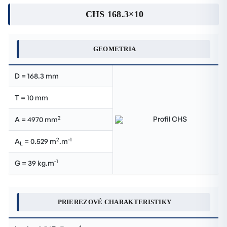
CHS 168.3×10
GEOMETRIA
D = 168.3 mm
T = 10 mm
2
A = 4970 mm
2
-1
A
= 0.529 m
.m
L
-1
G = 39 kg.m
PRIEREZOVÉ CHARAKTERISTIKY
4