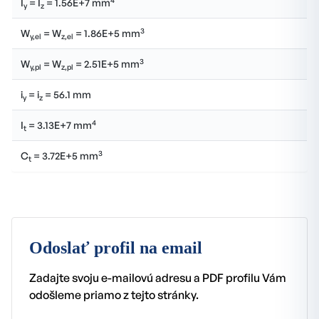
I
= I
= 1.56E+7 mm
y
z
3
W
= W
= 1.86E+5 mm
y,el
z,el
3
W
= W
= 2.51E+5 mm
y,pl
z,pl
i
= i
= 56.1 mm
y
z
4
I
= 3.13E+7 mm
t
3
C
= 3.72E+5 mm
t
Odoslať profil na email
Zadajte svoju e-mailovú adresu a PDF profilu Vám
odošleme priamo z tejto stránky.