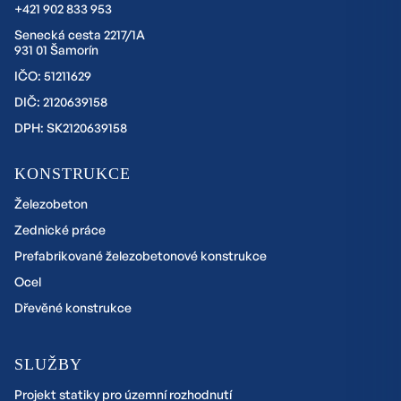
+421 902 833 953
Senecká cesta 2217/1A
931 01 Šamorín
IČO: 51211629
DIČ: 2120639158
DPH: SK2120639158
KONSTRUKCE
Železobeton
Zednické práce
Prefabrikované železobetonové konstrukce
Ocel
Dřevěné konstrukce
SLUŽBY
Projekt statiky pro územní rozhodnutí