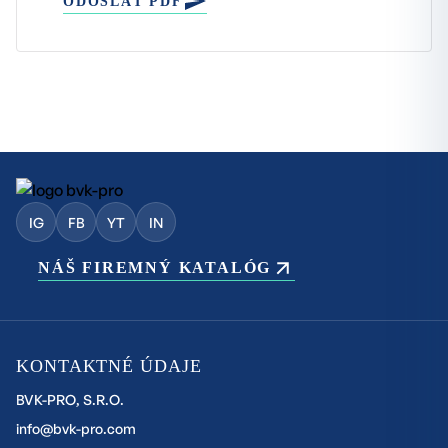
ODOSLAŤ PDF
IG
FB
YT
IN
NÁŠ FIREMNÝ KATALÓG
KONTAKTNÉ ÚDAJE
BVK-PRO, S.R.O.
info@bvk-pro.com