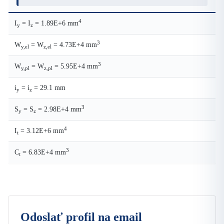
4
I
= I
= 1.89E+6 mm
y
z
3
W
= W
= 4.73E+4 mm
y,el
z,el
3
W
= W
= 5.95E+4 mm
y,pl
z,pl
i
= i
= 29.1 mm
y
z
3
S
= S
= 2.98E+4 mm
y
z
4
I
= 3.12E+6 mm
t
3
C
= 6.83E+4 mm
t
Odoslať profil na email