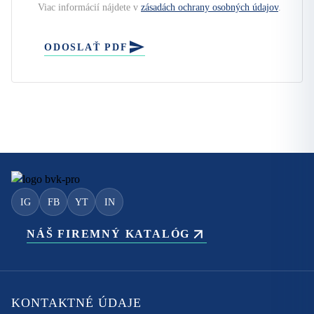
Viac informácií nájdete v
zásadách ochrany osobných údajov
.
ODOSLAŤ PDF
IG
FB
YT
IN
NÁŠ FIREMNÝ KATALÓG
KONTAKTNÉ ÚDAJE