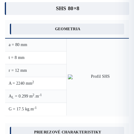
SHS 80×8
GEOMETRIA
a = 80 mm
t = 8 mm
r = 12 mm
2
A = 2240 mm
2
-1
A
= 0.299 m
.m
L
-1
G = 17.5 kg.m
PRIEREZOVÉ CHARAKTERISTIKY