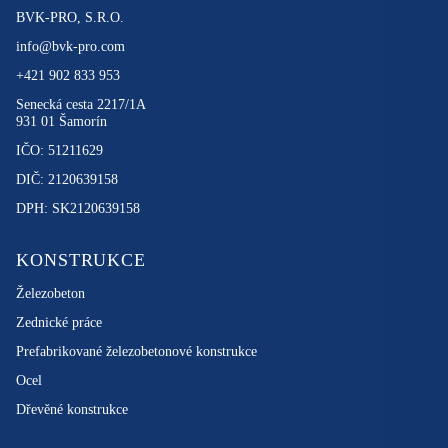
BVK-PRO, S.R.O.
info@bvk-pro.com
+421 902 833 953
Senecká cesta 2217/1A
931 01 Šamorín
IČO: 51211629
DIČ: 2120639158
DPH: SK2120639158
KONSTRUKCE
Železobeton
Zednické práce
Prefabrikované železobetonové konstrukce
Ocel
Dřevěné konstrukce