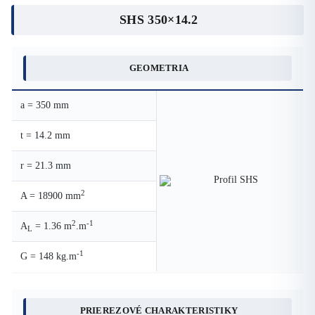
SHS 350×14.2
GEOMETRIA
a = 350 mm
t = 14.2 mm
r = 21.3 mm
2
A = 18900 mm
2
-1
A
= 1.36 m
.m
L
-1
G = 148 kg.m
PRIEREZOVÉ CHARAKTERISTIKY