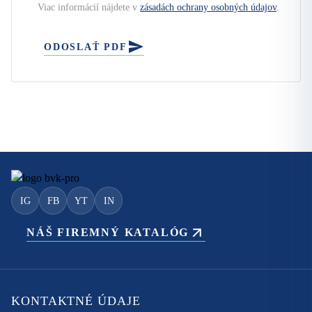
Viac informácií nájdete v
zásadách ochrany osobných údajov
.
ODOSLAŤ PDF
IG
FB
YT
IN
NÁŠ FIREMNÝ KATALÓG
KONTAKTNÉ ÚDAJE