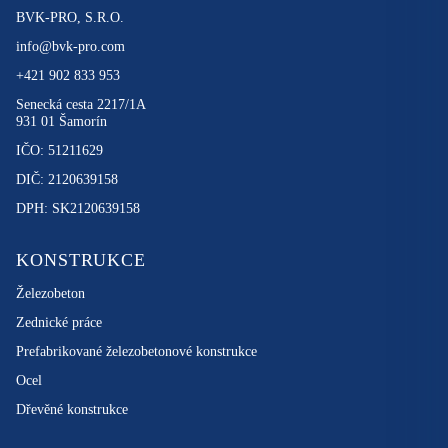
BVK-PRO, S.R.O.
info@bvk-pro.com
+421 902 833 953
Senecká cesta 2217/1A
931 01 Šamorín
IČO: 51211629
DIČ: 2120639158
DPH: SK2120639158
KONSTRUKCE
Železobeton
Zednické práce
Prefabrikované železobetonové konstrukce
Ocel
Dřevěné konstrukce