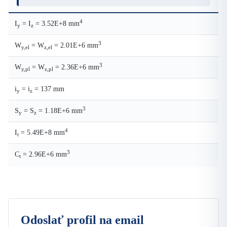
4
I
= I
= 3.52E+8 mm
y
z
3
W
= W
= 2.01E+6 mm
y,el
z,el
3
W
= W
= 2.36E+6 mm
y,pl
z,pl
i
= i
= 137 mm
y
z
3
S
= S
= 1.18E+6 mm
y
z
4
I
= 5.49E+8 mm
t
3
C
= 2.96E+6 mm
t
Odoslať profil na email