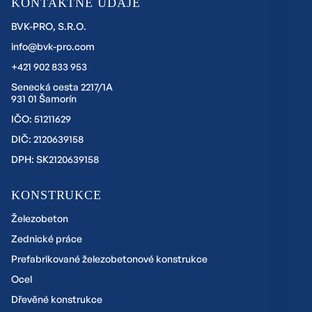
KONTAKTNÉ ÚDAJE
BVK-PRO, S.R.O.
info@bvk-pro.com
+421 902 833 953
Senecká cesta 2217/1A
931 01 Šamorín
IČO: 51211629
DIČ: 2120639158
DPH: SK2120639158
KONSTRUKCE
Železobeton
Zednické práce
Prefabrikované železobetonové konstrukce
Ocel
Dřevěné konstrukce