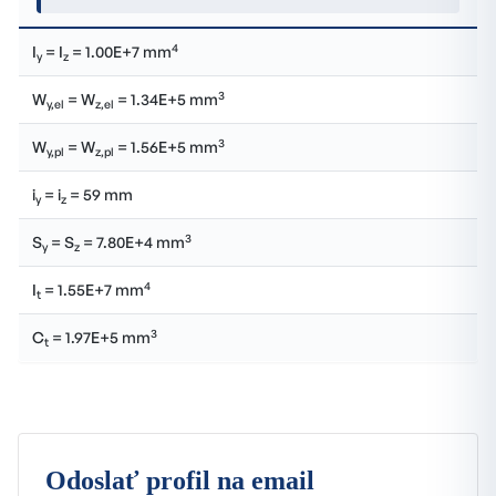
4
I
= I
= 1.00E+7 mm
y
z
3
W
= W
= 1.34E+5 mm
y,el
z,el
3
W
= W
= 1.56E+5 mm
y,pl
z,pl
i
= i
= 59 mm
y
z
3
S
= S
= 7.80E+4 mm
y
z
4
I
= 1.55E+7 mm
t
3
C
= 1.97E+5 mm
t
Odoslať profil na email