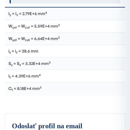
4
I
= I
= 2.79E+6 mm
y
z
3
W
= W
= 5.59E+4 mm
y,el
z,el
3
W
= W
= 6.64E+4 mm
y,pl
z,pl
i
= i
= 38.6 mm
y
z
3
S
= S
= 3.32E+4 mm
y
z
4
I
= 4.39E+6 mm
t
3
C
= 8.18E+4 mm
t
Odoslať profil na email