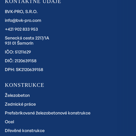
KONTAKTNÉ ÚDAJE
BVK-PRO, S.R.O.
info@bvk-pro.com
+421 902 833 953
Senecká cesta 2217/1A
931 01 Šamorín
IČO: 51211629
DIČ: 2120639158
DPH: SK2120639158
KONSTRUKCE
Železobeton
Zednické práce
Prefabrikované železobetonové konstrukce
Ocel
Dřevěné konstrukce