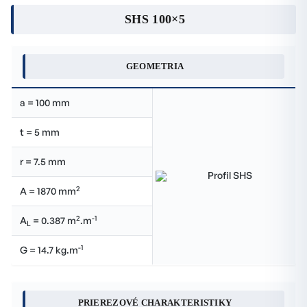
SHS 100×5
GEOMETRIA
a = 100 mm
t = 5 mm
r = 7.5 mm
2
A = 1870 mm
2
-1
A
= 0.387 m
.m
L
-1
G = 14.7 kg.m
PRIEREZOVÉ CHARAKTERISTIKY