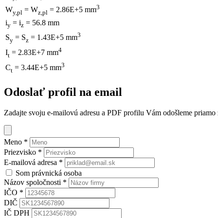
3
W
= W
= 2.86E+5 mm
y,pl
z,pl
i
= i
= 56.8 mm
y
z
3
S
= S
= 1.43E+5 mm
y
z
4
I
= 2.83E+7 mm
t
3
C
= 3.44E+5 mm
t
Odoslať profil na email
Zadajte svoju e-mailovú adresu a PDF profilu Vám odošleme priamo z 
Meno
*
Priezvisko
*
E-mailová adresa
*
Som právnická osoba
Názov spoločnosti
*
IČO
*
DIČ
IČ DPH