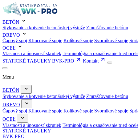
BETÓN
Stykovanie a kotvenie betonárskej výstuže
Zmrašťovanie betónu
DREVO
Čapový spoj
Klincované spoje
Kolíkové spoje
Svorníkové spoje
Spri
OCEĽ
Vlastnosti a únosnosť skrutiek
Terminológia a označovanie tried ocel
STATICKÉ TABUĽKY
BVK-PRO
Kontakt
Menu
BETÓN
Stykovanie a kotvenie betonárskej výstuže
Zmrašťovanie betónu
DREVO
Čapový spoj
Klincované spoje
Kolíkové spoje
Svorníkové spoje
Spri
OCEĽ
Vlastnosti a únosnosť skrutiek
Terminológia a označovanie tried ocel
STATICKÉ TABUĽKY
BVK-PRO