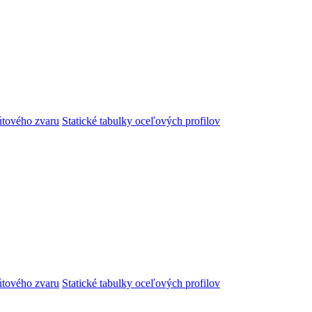
útového zvaru
Statické tabulky oceľových profilov
útového zvaru
Statické tabulky oceľových profilov