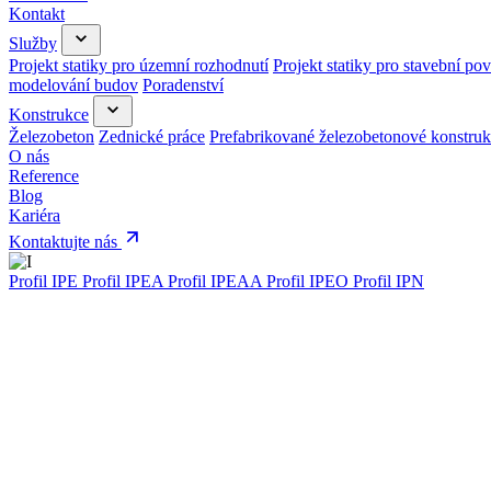
Kontakt
Služby
Projekt statiky pro územní rozhodnutí
Projekt statiky pro stavební pov
modelování budov
Poradenství
Konstrukce
Železobeton
Zednické práce
Prefabrikované železobetonové konstru
O nás
Reference
Blog
Kariéra
Kontaktujte nás
Profil IPE
Profil IPEA
Profil IPEAA
Profil IPEO
Profil IPN