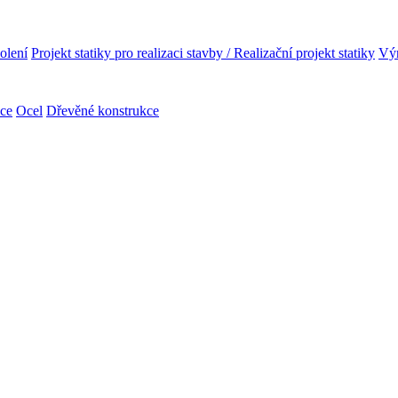
olení
Projekt statiky pro realizaci stavby / Realizační projekt statiky
Výr
kce
Ocel
Dřevěné konstrukce