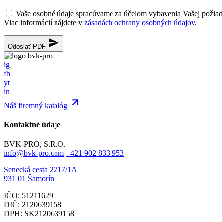
Vaše osobné údaje spracúvame za účelom vybavenia Vašej požia
Viac informácií nájdete v
zásadách ochrany osobných údajov
.
Odoslať PDF
ig
fb
yt
in
Náš firemný katalóg
Kontaktné údaje
BVK-PRO, S.R.O.
info@bvk-pro.com
+421 902 833 953
Senecká cesta 2217/1A
931 01 Šamorín
IČO: 51211629
DIČ: 2120639158
DPH: SK2120639158