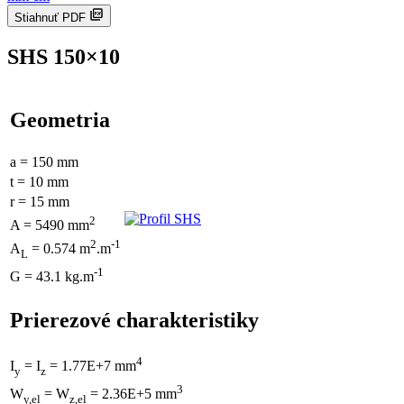
Stiahnuť PDF
SHS 150×10
Geometria
a = 150 mm
t = 10 mm
r = 15 mm
2
A = 5490 mm
2
-1
A
= 0.574 m
.m
L
-1
G = 43.1 kg.m
Prierezové charakteristiky
4
I
= I
= 1.77E+7 mm
y
z
3
W
= W
= 2.36E+5 mm
y,el
z,el