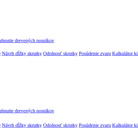
ahnutie drevených nosníkov
e
Návrh dĺžky skrutky
Odolnosť skrutky
Posúdenie zvaru
Kalkulátor k
ahnutie drevených nosníkov
e
Návrh dĺžky skrutky
Odolnosť skrutky
Posúdenie zvaru
Kalkulátor k