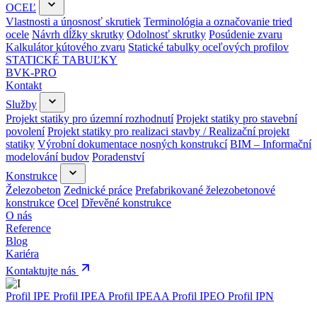
OCEĽ
Vlastnosti a únosnosť skrutiek
Terminológia a označovanie tried
ocele
Návrh dĺžky skrutky
Odolnosť skrutky
Posúdenie zvaru
Kalkulátor kútového zvaru
Statické tabulky oceľových profilov
STATICKÉ TABUĽKY
BVK-PRO
Kontakt
Služby
Projekt statiky pro územní rozhodnutí
Projekt statiky pro stavební
povolení
Projekt statiky pro realizaci stavby / Realizační projekt
statiky
Výrobní dokumentace nosných konstrukcí
BIM – Informační
modelování budov
Poradenství
Konstrukce
Železobeton
Zednické práce
Prefabrikované železobetonové
konstrukce
Ocel
Dřevěné konstrukce
O nás
Reference
Blog
Kariéra
Kontaktujte nás
Profil IPE
Profil IPEA
Profil IPEAA
Profil IPEO
Profil IPN