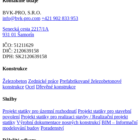
Kontaktné údaje
BVK-PRO, S.R.O.
info@bvk-pro.com
+421 902 833 953
Senecká cesta 2217/1A
931 01 Šamorín
IČO: 51211629
DIČ: 2120639158
DPH: SK2120639158
Konstrukce
Železobeton
Zednické práce
Prefabrikované železobetonové
konstrukce
Ocel
Dřevěné konstrukce
Služby
Projekt statiky pro územní rozhodnutí
Projekt statiky pro stavební
povolení
Projekt statiky pro realizaci stavby / Realizační projekt
statiky
Výrobní dokumentace nosných konstrukcí
BIM – Informační
modelování budov
Poradenství