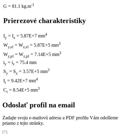
-1
G = 81.1 kg.m
Prierezové charakteristiky
4
I
= I
= 5.87E+7 mm
y
z
3
W
= W
= 5.87E+5 mm
y,el
z,el
3
W
= W
= 7.14E+5 mm
y,pl
z,pl
i
= i
= 75.4 mm
y
z
3
S
= S
= 3.57E+5 mm
y
z
4
I
= 9.42E+7 mm
t
3
C
= 8.54E+5 mm
t
Odoslať profil na email
Zadajte svoju e-mailovú adresu a PDF profilu Vám odošleme
priamo z tejto stránky.