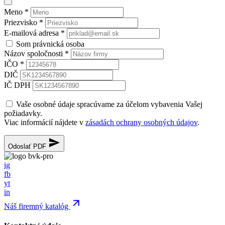
Meno
*
Priezvisko
*
E-mailová adresa
*
Som právnická osoba
Názov spoločnosti
*
IČO
*
DIČ
IČ DPH
Vaše osobné údaje spracúvame za účelom vybavenia Vašej
požiadavky.
Viac informácií nájdete v
zásadách ochrany osobných údajov
.
Odoslať PDF
ig
fb
yt
in
Náš firemný katalóg