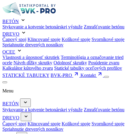
BETÓN
Stykovanie a kotvenie betonárskej výstuže
Zmrašťovanie betónu
DREVO
Čapový spoj
Klincované spoje
Kolíkové spoje
Svorníkové spoje
Spriahnutie drevených nosníkov
OCEĽ
Vlastnosti a únosnosť skrutiek
Terminológia a označovanie tried
ocele
Návrh dĺžky skrutky
Odolnosť skrutky
Posúdenie zvaru
Kalkulátor kútového zvaru
Statické tabulky oceľových profilov
STATICKÉ TABUĽKY
BVK-PRO
Kontakt
Menu
BETÓN
Stykovanie a kotvenie betonárskej výstuže
Zmrašťovanie betónu
DREVO
Čapový spoj
Klincované spoje
Kolíkové spoje
Svorníkové spoje
Spriahnutie drevených nosníkov