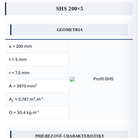
SHS 200×5
GEOMETRIA
a = 200 mm
t = 5 mm
r = 7.5 mm
2
A = 3870 mm
2
-1
A
= 0.787 m
.m
L
-1
G = 30.4 kg.m
PRIEREZOVÉ CHARAKTERISTIKY