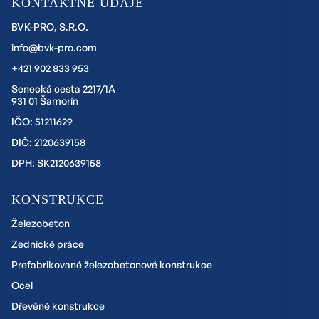
KONTAKTNÉ ÚDAJE
BVK-PRO, S.R.O.
info@bvk-pro.com
+421 902 833 953
Senecká cesta 2217/1A
931 01 Šamorín
IČO: 51211629
DIČ: 2120639158
DPH: SK2120639158
KONSTRUKCE
Železobeton
Zednické práce
Prefabrikované železobetonové konstrukce
Ocel
Dřevěné konstrukce