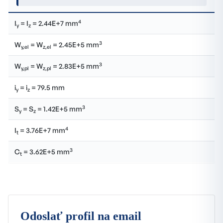
4
I
= I
= 2.44E+7 mm
y
z
3
W
= W
= 2.45E+5 mm
y,el
z,el
3
W
= W
= 2.83E+5 mm
y,pl
z,pl
i
= i
= 79.5 mm
y
z
3
S
= S
= 1.42E+5 mm
y
z
4
I
= 3.76E+7 mm
t
3
C
= 3.62E+5 mm
t
Odoslať profil na email