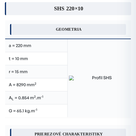
SHS 220×10
GEOMETRIA
a = 220 mm
t = 10 mm
r = 15 mm
2
A = 8290 mm
2
-1
A
= 0.854 m
.m
L
-1
G = 65.1 kg.m
PRIEREZOVÉ CHARAKTERISTIKY