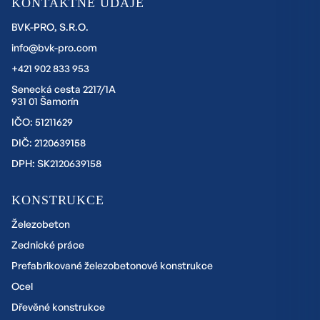
KONTAKTNÉ ÚDAJE
BVK-PRO, S.R.O.
info@bvk-pro.com
+421 902 833 953
Senecká cesta 2217/1A
931 01 Šamorín
IČO: 51211629
DIČ: 2120639158
DPH: SK2120639158
KONSTRUKCE
Železobeton
Zednické práce
Prefabrikované železobetonové konstrukce
Ocel
Dřevěné konstrukce