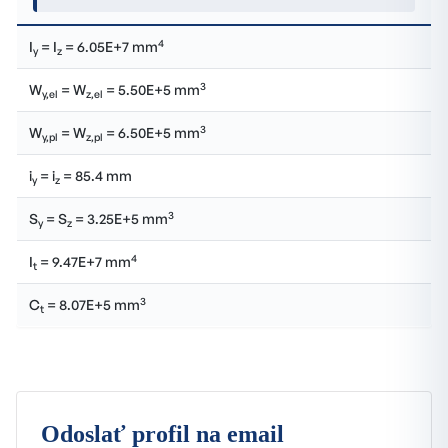
4
I
= I
= 6.05E+7 mm
y
z
3
W
= W
= 5.50E+5 mm
y,el
z,el
3
W
= W
= 6.50E+5 mm
y,pl
z,pl
i
= i
= 85.4 mm
y
z
3
S
= S
= 3.25E+5 mm
y
z
4
I
= 9.47E+7 mm
t
3
C
= 8.07E+5 mm
t
Odoslať profil na email