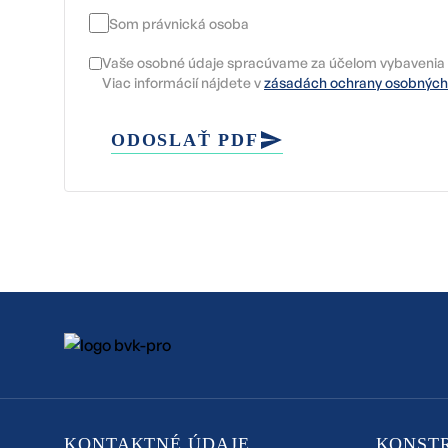
Som právnická osoba
Vaše osobné údaje spracúvame za účelom vybavenia 
Viac informácií nájdete v
zásadách ochrany osobných
ODOSLAŤ PDF
KONTAKTNÉ ÚDAJE
KONST