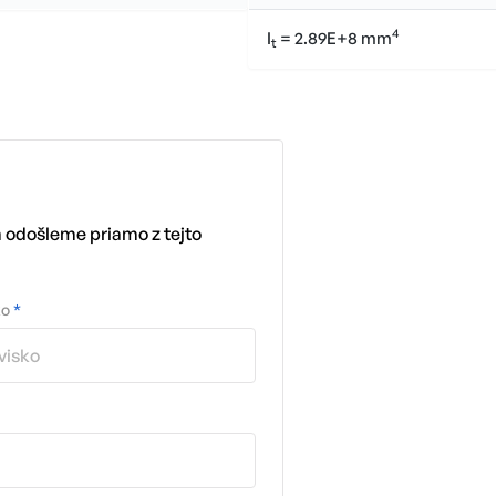
4
I
= 2.89E+8 mm
t
m odošleme priamo z tejto
ko
*