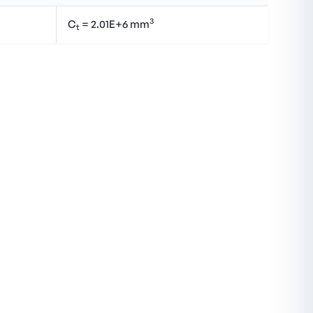
3
C
= 2.01E+6 mm
t