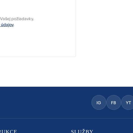
Vašej požiadavky.
 údajov
.
IG
FB
YT
RUKCE
SLUŽBY