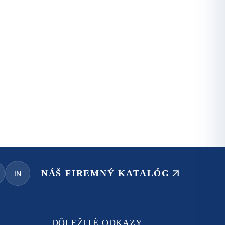
NÁŠ FIREMNÝ KATALÓG
IN
DÔLEŽITÉ ODKAZY