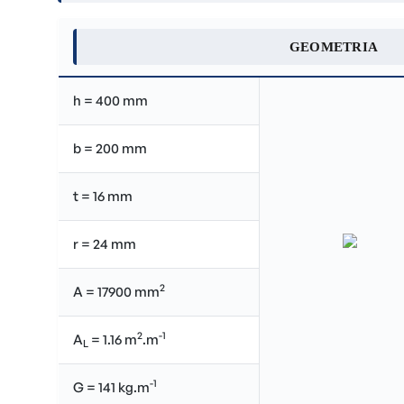
GEOMETRIA
h = 400 mm
b = 200 mm
t = 16 mm
r = 24 mm
2
A = 17900 mm
2
-1
A
= 1.16 m
.m
L
-1
G = 141 kg.m