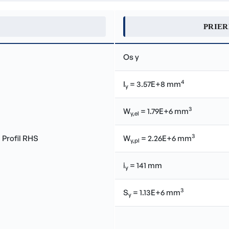
PRIE
Os y
4
I
= 3.57E+8 mm
y
3
W
= 1.79E+6 mm
y,el
3
W
= 2.26E+6 mm
y,pl
i
= 141 mm
y
3
S
= 1.13E+6 mm
y