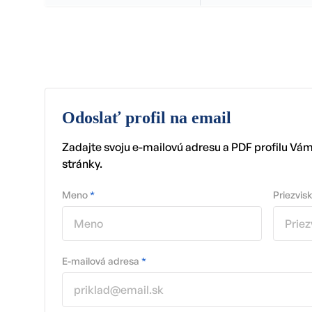
Odoslať profil na email
Zadajte svoju e-mailovú adresu a PDF profilu Vá
stránky.
Meno
*
Priezvis
E-mailová adresa
*