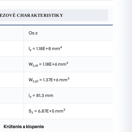
REZOVÉ CHARAKTERISTIKY
Os z
4
I
= 1.18E+8 mm
z
3
W
= 1.18E+6 mm
z,el
3
W
= 1.37E+6 mm
z,pl
i
= 81.3 mm
z
3
S
= 6.87E+5 mm
z
Krútenie a klopenie