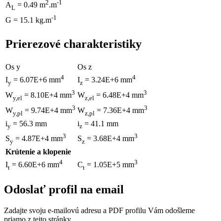
2
-1
A
= 0.49 m
.m
L
-1
G = 15.1 kg.m
Prierezové charakteristiky
Os y
Os z
4
4
I
= 6.07E+6 mm
I
= 3.24E+6 mm
y
z
3
3
W
= 8.10E+4 mm
W
= 6.48E+4 mm
y,el
z,el
3
3
W
= 9.74E+4 mm
W
= 7.36E+4 mm
y,pl
z,pl
i
= 56.3 mm
i
= 41.1 mm
y
z
3
3
S
= 4.87E+4 mm
S
= 3.68E+4 mm
y
z
Krútenie a klopenie
4
3
I
= 6.60E+6 mm
C
= 1.05E+5 mm
t
t
Odoslať profil na email
Zadajte svoju e-mailovú adresu a PDF profilu Vám odošleme
priamo z tejto stránky.