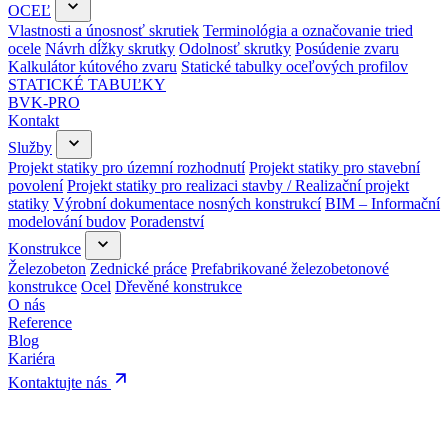
OCEĽ
Vlastnosti a únosnosť skrutiek
Terminológia a označovanie tried
ocele
Návrh dĺžky skrutky
Odolnosť skrutky
Posúdenie zvaru
Kalkulátor kútového zvaru
Statické tabulky oceľových profilov
STATICKÉ TABUĽKY
BVK-PRO
Kontakt
Služby
Projekt statiky pro územní rozhodnutí
Projekt statiky pro stavební
povolení
Projekt statiky pro realizaci stavby / Realizační projekt
statiky
Výrobní dokumentace nosných konstrukcí
BIM – Informační
modelování budov
Poradenství
Konstrukce
Železobeton
Zednické práce
Prefabrikované železobetonové
konstrukce
Ocel
Dřevěné konstrukce
O nás
Reference
Blog
Kariéra
Kontaktujte nás