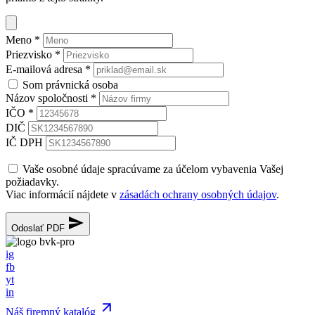
Meno
*
Priezvisko
*
E-mailová adresa
*
Som právnická osoba
Názov spoločnosti
*
IČO
*
DIČ
IČ DPH
Vaše osobné údaje spracúvame za účelom vybavenia Vašej
požiadavky.
Viac informácií nájdete v
zásadách ochrany osobných údajov
.
Odoslať PDF
ig
fb
yt
in
Náš firemný katalóg