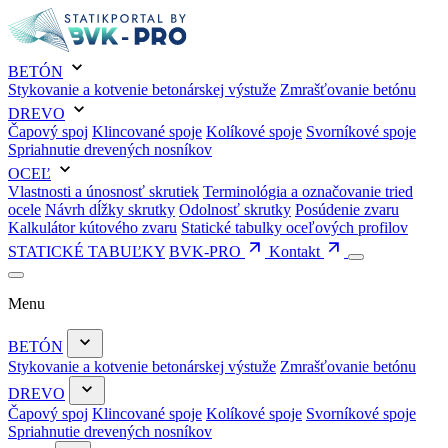
BETÓN
Stykovanie a kotvenie betonárskej výstuže
Zmrašťovanie betónu
DREVO
Čapový spoj
Klincované spoje
Kolíkové spoje
Svorníkové spoje
Spriahnutie drevených nosníkov
OCEĽ
Vlastnosti a únosnosť skrutiek
Terminológia a označovanie tried
ocele
Návrh dĺžky skrutky
Odolnosť skrutky
Posúdenie zvaru
Kalkulátor kútového zvaru
Statické tabulky oceľových profilov
STATICKÉ TABUĽKY
BVK-PRO
Kontakt
Menu
BETÓN
Stykovanie a kotvenie betonárskej výstuže
Zmrašťovanie betónu
DREVO
Čapový spoj
Klincované spoje
Kolíkové spoje
Svorníkové spoje
Spriahnutie drevených nosníkov