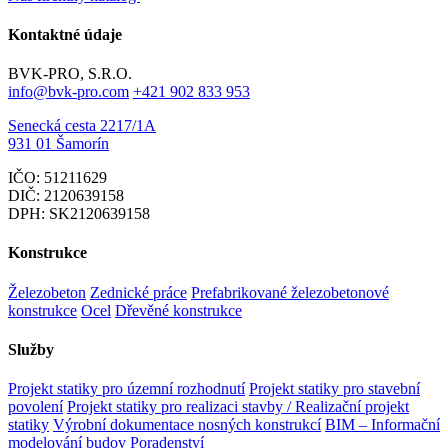
Kontaktné údaje
BVK-PRO, S.R.O.
info@bvk-pro.com
+421 902 833 953
Senecká cesta 2217/1A
931 01 Šamorín
IČO: 51211629
DIČ: 2120639158
DPH: SK2120639158
Konstrukce
Železobeton
Zednické práce
Prefabrikované železobetonové
konstrukce
Ocel
Dřevěné konstrukce
Služby
Projekt statiky pro územní rozhodnutí
Projekt statiky pro stavební
povolení
Projekt statiky pro realizaci stavby / Realizační projekt
statiky
Výrobní dokumentace nosných konstrukcí
BIM – Informační
modelování budov
Poradenství