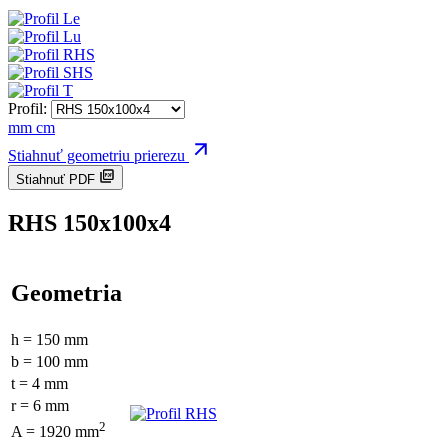
Profil:
mm
cm
Stiahnuť geometriu prierezu
Stiahnuť PDF
RHS 150x100x4
Geometria
h = 150 mm
b = 100 mm
t = 4 mm
r = 6 mm
2
A = 1920 mm