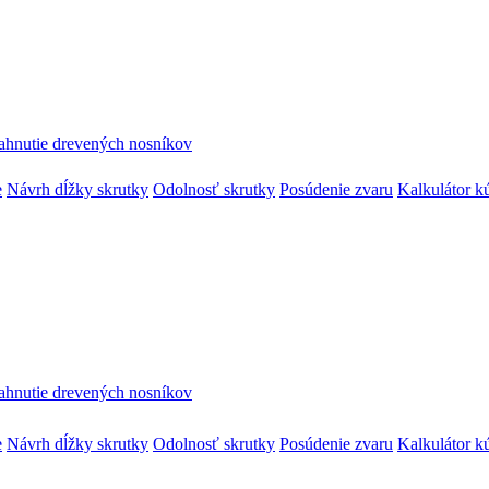
ahnutie drevených nosníkov
e
Návrh dĺžky skrutky
Odolnosť skrutky
Posúdenie zvaru
Kalkulátor k
ahnutie drevených nosníkov
e
Návrh dĺžky skrutky
Odolnosť skrutky
Posúdenie zvaru
Kalkulátor k