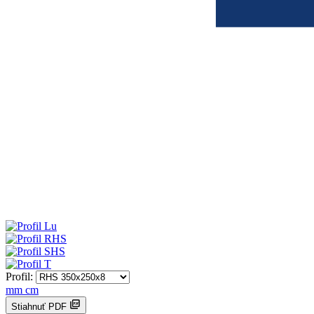
Profil:
mm
cm
Stiahnuť PDF