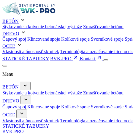
BETÓN
Stykovanie a kotvenie betonárskej výstuže
Zmrašťovanie betónu
DREVO
Čapový spoj
Klincované spoje
Kolíkové spoje
Svorníkové spoje
Spri
OCEĽ
Vlastnosti a únosnosť skrutiek
Terminológia a označovanie tried ocel
STATICKÉ TABUĽKY
BVK-PRO
Kontakt
Menu
BETÓN
Stykovanie a kotvenie betonárskej výstuže
Zmrašťovanie betónu
DREVO
Čapový spoj
Klincované spoje
Kolíkové spoje
Svorníkové spoje
Spri
OCEĽ
Vlastnosti a únosnosť skrutiek
Terminológia a označovanie tried ocel
STATICKÉ TABUĽKY
BVK-PRO