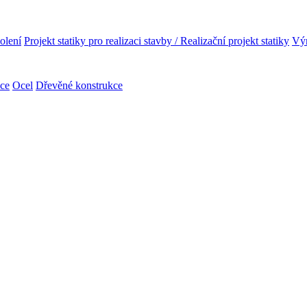
olení
Projekt statiky pro realizaci stavby / Realizační projekt statiky
Výr
kce
Ocel
Dřevěné konstrukce