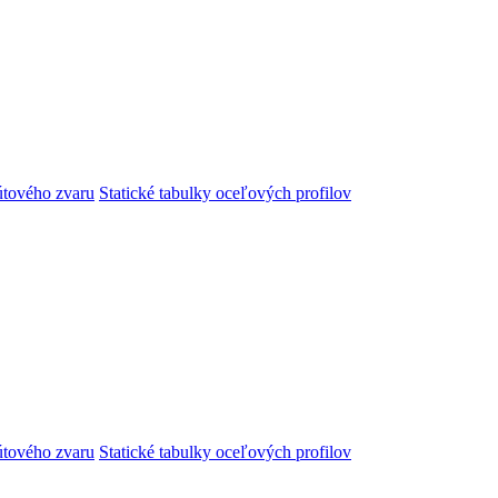
útového zvaru
Statické tabulky oceľových profilov
útového zvaru
Statické tabulky oceľových profilov