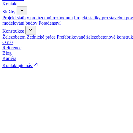
Kontakt
Služby
Projekt statiky pro územní rozhodnutí
Projekt statiky pro stavební pov
modelování budov
Poradenství
Konstrukce
Železobeton
Zednické práce
Prefabrikované železobetonové konstru
O nás
Reference
Blog
Kariéra
Kontaktujte nás