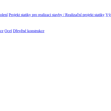
olení
Projekt statiky pro realizaci stavby / Realizační projekt statiky
Výr
kce
Ocel
Dřevěné konstrukce