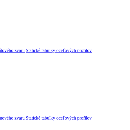
útového zvaru
Statické tabulky oceľových profilov
útového zvaru
Statické tabulky oceľových profilov