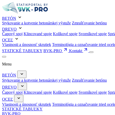
BETÓN
Stykovanie a kotvenie betonárskej výstuže
Zmrašťovanie betónu
DREVO
Čapový spoj
Klincované spoje
Kolíkové spoje
Svorníkové spoje
Spri
OCEĽ
Vlastnosti a únosnosť skrutiek
Terminológia a označovanie tried ocel
STATICKÉ TABUĽKY
BVK-PRO
Kontakt
Menu
BETÓN
Stykovanie a kotvenie betonárskej výstuže
Zmrašťovanie betónu
DREVO
Čapový spoj
Klincované spoje
Kolíkové spoje
Svorníkové spoje
Spri
OCEĽ
Vlastnosti a únosnosť skrutiek
Terminológia a označovanie tried ocel
STATICKÉ TABUĽKY
BVK-PRO