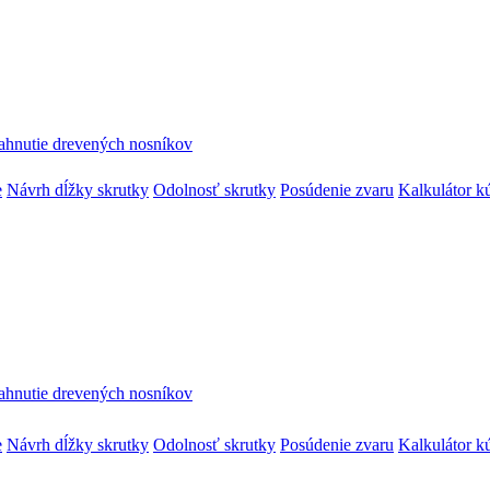
ahnutie drevených nosníkov
e
Návrh dĺžky skrutky
Odolnosť skrutky
Posúdenie zvaru
Kalkulátor k
ahnutie drevených nosníkov
e
Návrh dĺžky skrutky
Odolnosť skrutky
Posúdenie zvaru
Kalkulátor k