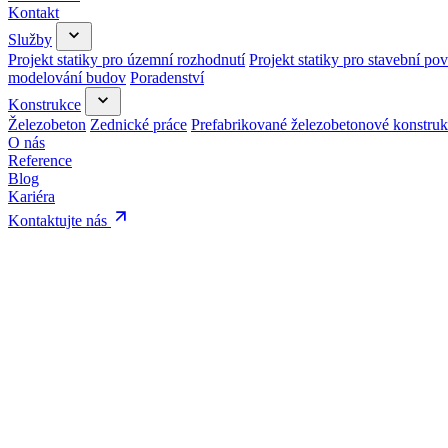
Kontakt
Služby
Projekt statiky pro územní rozhodnutí
Projekt statiky pro stavební pov
modelování budov
Poradenství
Konstrukce
Železobeton
Zednické práce
Prefabrikované železobetonové konstru
O nás
Reference
Blog
Kariéra
Kontaktujte nás