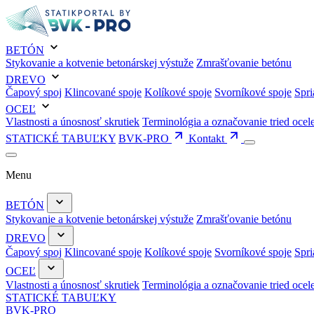
BETÓN
Stykovanie a kotvenie betonárskej výstuže
Zmrašťovanie betónu
DREVO
Čapový spoj
Klincované spoje
Kolíkové spoje
Svorníkové spoje
Spri
OCEĽ
Vlastnosti a únosnosť skrutiek
Terminológia a označovanie tried ocel
STATICKÉ TABUĽKY
BVK-PRO
Kontakt
Menu
BETÓN
Stykovanie a kotvenie betonárskej výstuže
Zmrašťovanie betónu
DREVO
Čapový spoj
Klincované spoje
Kolíkové spoje
Svorníkové spoje
Spri
OCEĽ
Vlastnosti a únosnosť skrutiek
Terminológia a označovanie tried ocel
STATICKÉ TABUĽKY
BVK-PRO