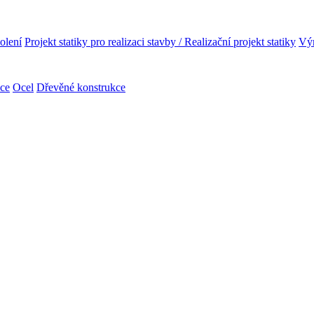
olení
Projekt statiky pro realizaci stavby / Realizační projekt statiky
Výr
kce
Ocel
Dřevěné konstrukce