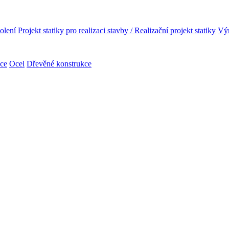
olení
Projekt statiky pro realizaci stavby / Realizační projekt statiky
Výr
kce
Ocel
Dřevěné konstrukce