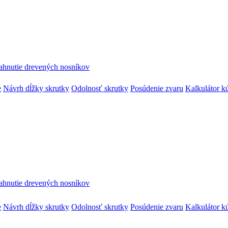
ahnutie drevených nosníkov
e
Návrh dĺžky skrutky
Odolnosť skrutky
Posúdenie zvaru
Kalkulátor k
ahnutie drevených nosníkov
e
Návrh dĺžky skrutky
Odolnosť skrutky
Posúdenie zvaru
Kalkulátor k