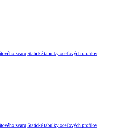
útového zvaru
Statické tabulky oceľových profilov
útového zvaru
Statické tabulky oceľových profilov