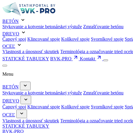
BETÓN
Stykovanie a kotvenie betonárskej výstuže
Zmrašťovanie betónu
DREVO
Čapový spoj
Klincované spoje
Kolíkové spoje
Svorníkové spoje
Spri
OCEĽ
Vlastnosti a únosnosť skrutiek
Terminológia a označovanie tried ocel
STATICKÉ TABUĽKY
BVK-PRO
Kontakt
Menu
BETÓN
Stykovanie a kotvenie betonárskej výstuže
Zmrašťovanie betónu
DREVO
Čapový spoj
Klincované spoje
Kolíkové spoje
Svorníkové spoje
Spri
OCEĽ
Vlastnosti a únosnosť skrutiek
Terminológia a označovanie tried ocel
STATICKÉ TABUĽKY
BVK-PRO