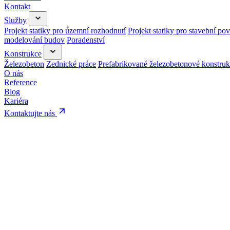
Kontakt
Služby
Projekt statiky pro územní rozhodnutí
Projekt statiky pro stavební pov
modelování budov
Poradenství
Konstrukce
Železobeton
Zednické práce
Prefabrikované železobetonové konstru
O nás
Reference
Blog
Kariéra
Kontaktujte nás