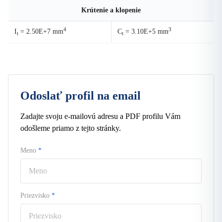
Krútenie a klopenie
4
3
I
= 2.50E+7 mm
C
= 3.10E+5 mm
t
t
Odoslať profil na email
Zadajte svoju e-mailovú adresu a PDF profilu Vám
odošleme priamo z tejto stránky.
Meno
*
Priezvisko
*