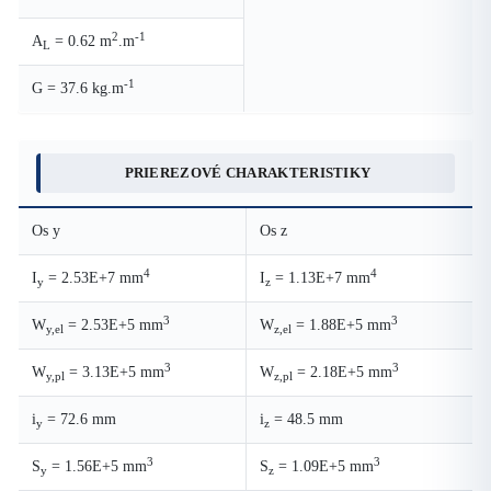
2
-1
A
= 0.62 m
.m
L
-1
G = 37.6 kg.m
PRIEREZOVÉ CHARAKTERISTIKY
Os y
Os z
4
4
I
= 2.53E+7 mm
I
= 1.13E+7 mm
y
z
3
3
W
= 2.53E+5 mm
W
= 1.88E+5 mm
y,el
z,el
3
3
W
= 3.13E+5 mm
W
= 2.18E+5 mm
y,pl
z,pl
i
= 72.6 mm
i
= 48.5 mm
y
z
3
3
S
= 1.56E+5 mm
S
= 1.09E+5 mm
y
z