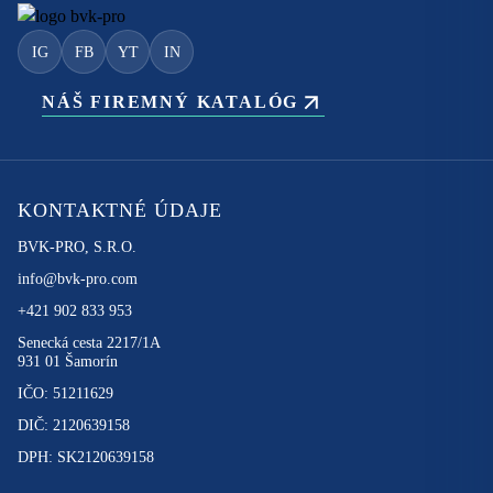
IG
FB
YT
IN
NÁŠ FIREMNÝ KATALÓG
KONTAKTNÉ ÚDAJE
BVK-PRO, S.R.O.
info@bvk-pro.com
+421 902 833 953
Senecká cesta 2217/1A
931 01 Šamorín
IČO: 51211629
DIČ: 2120639158
DPH: SK2120639158