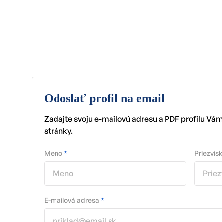
Odoslať profil na email
Zadajte svoju e-mailovú adresu a PDF profilu Vá
stránky.
Meno
*
Priezvis
E-mailová adresa
*