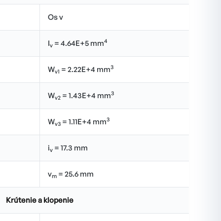
Os v
4
I
= 4.64E+5 mm
v
3
W
= 2.22E+4 mm
v1
3
W
= 1.43E+4 mm
v2
3
W
= 1.11E+4 mm
v3
i
= 17.3 mm
v
v
= 25.6 mm
m
Krútenie a klopenie