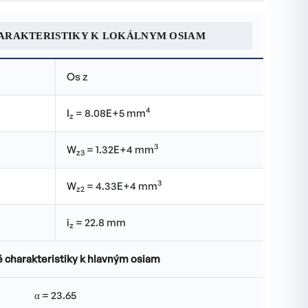
ARAKTERISTIKY K LOKÁLNYM OSIAM
Os z
4
I
= 8.08E+5 mm
z
3
W
= 1.32E+4 mm
z3
3
W
= 4.33E+4 mm
z2
i
= 22.8 mm
z
 charakteristiky k hlavným osiam
α = 23.65