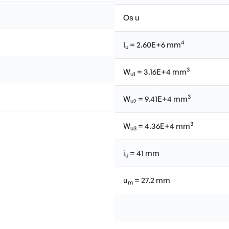
Os u
4
I
= 2.60E+6 mm
u
3
W
= 3.16E+4 mm
u1
3
W
= 9.41E+4 mm
u2
3
W
= 4.36E+4 mm
u3
i
= 41 mm
u
u
= 27.2 mm
m