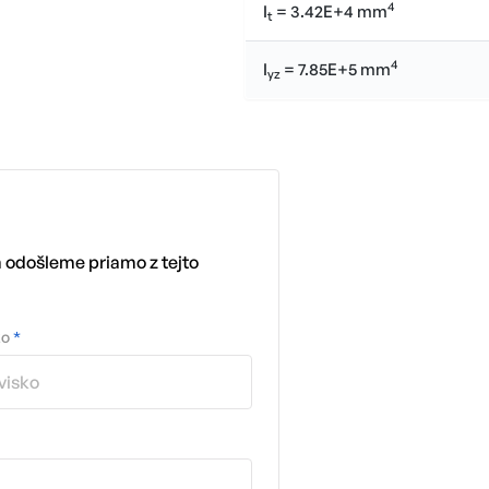
4
I
= 3.42E+4 mm
t
4
I
= 7.85E+5 mm
yz
m odošleme priamo z tejto
ko
*