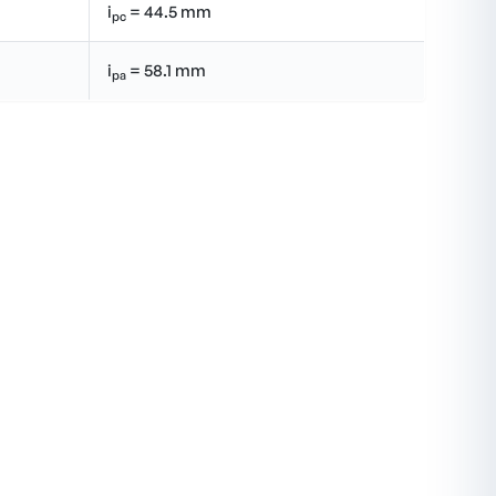
i
= 44.5 mm
pc
i
= 58.1 mm
pa