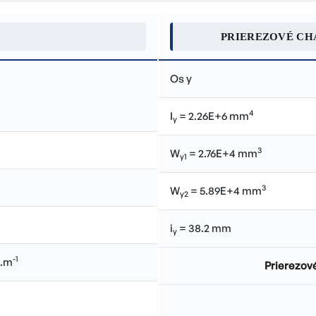
PRIEREZOVÉ CH
Os y
4
I
= 2.26E+6 mm
y
3
W
= 2.76E+4 mm
y1
3
W
= 5.89E+4 mm
y2
i
= 38.2 mm
y
-1
.m
Prierezové