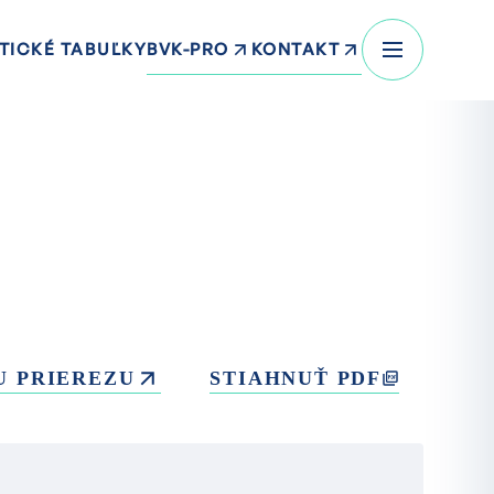
BVK-PRO
KONTAKT
TICKÉ TABUĽKY
U PRIEREZU
STIAHNUŤ PDF