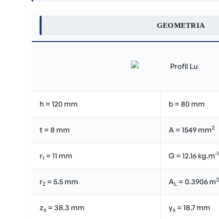
GEOMETRIA
h = 120 mm
b = 80 mm
2
t = 8 mm
A = 1549 mm
-1
r
= 11 mm
G = 12.16 kg.m
1
2
r
= 5.5 mm
A
= 0.3906 m
2
L
z
= 38.3 mm
y
= 18.7 mm
s
s