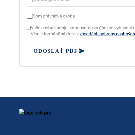
Som právnická osoba
Vaše osobné údaje spracúvame za účelom vybavenia 
Viac informácií nájdete v
zásadách ochrany osobných
ODOSLAŤ PDF