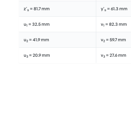
z'
= 81.7 mm
y'
= 61.3 mm
s
s
u
= 32.5 mm
v
= 82.3 mm
1
1
u
= 41.9 mm
v
= 59.7 mm
2
2
u
= 20.9 mm
v
= 27.6 mm
3
3