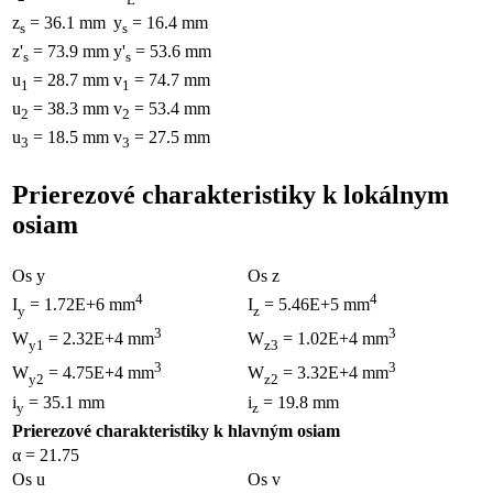
z
= 36.1 mm
y
= 16.4 mm
s
s
z'
= 73.9 mm
y'
= 53.6 mm
s
s
u
= 28.7 mm
v
= 74.7 mm
1
1
u
= 38.3 mm
v
= 53.4 mm
2
2
u
= 18.5 mm
v
= 27.5 mm
3
3
Prierezové charakteristiky k lokálnym
osiam
Os y
Os z
4
4
I
= 1.72E+6 mm
I
= 5.46E+5 mm
y
z
3
3
W
= 2.32E+4 mm
W
= 1.02E+4 mm
y1
z3
3
3
W
= 4.75E+4 mm
W
= 3.32E+4 mm
y2
z2
i
= 35.1 mm
i
= 19.8 mm
y
z
Prierezové charakteristiky k hlavným osiam
α = 21.75
Os u
Os v