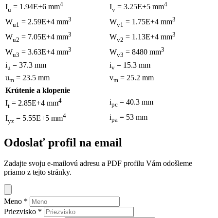
4
4
I
= 1.94E+6 mm
I
= 3.25E+5 mm
u
v
3
3
W
= 2.59E+4 mm
W
= 1.75E+4 mm
u1
v1
3
3
W
= 7.05E+4 mm
W
= 1.13E+4 mm
u2
v2
3
3
W
= 3.63E+4 mm
W
= 8480 mm
u3
v3
i
= 37.3 mm
i
= 15.3 mm
u
v
u
= 23.5 mm
v
= 25.2 mm
m
m
Krútenie a klopenie
4
i
= 40.3 mm
I
= 2.85E+4 mm
pc
t
4
i
= 53 mm
I
= 5.55E+5 mm
pa
yz
Odoslať profil na email
Zadajte svoju e-mailovú adresu a PDF profilu Vám odošleme
priamo z tejto stránky.
Meno
*
Priezvisko
*