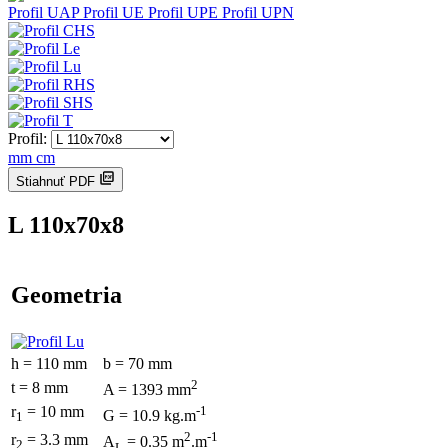
Profil UAP
Profil UE
Profil UPE
Profil UPN
Profil:
mm
cm
Stiahnuť PDF
L 110x70x8
Geometria
h = 110 mm
b = 70 mm
2
t = 8 mm
A = 1393 mm
r
= 10 mm
-1
G = 10.9 kg.m
1
2
-1
r
= 3.3 mm
A
= 0.35 m
.m
2
L