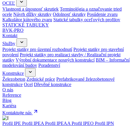
OCEĽ
Vlastnosti a únosnosť skrutiek
Terminológia a označovanie tried
ocele
Návrh dĺžky skrutky
Odolnosť skrutky
Posúdenie zvaru
Kalkulátor kútového zvaru
Statické tabulky oceľových profilov
STATICKÉ TABUĽKY
BVK-PRO
Kontakt
Služby
Projekt statiky pro územní rozhodnutí
Projekt statiky pro stavební
povolení
Projekt statiky pro realizaci stavby / Realizační projekt
statiky
Výrobní dokumentace nosných konstrukcí
BIM – Informační
modelování budov
Poradenství
Konstrukce
Železobeton
Zednické práce
Prefabrikované železobetonové
konstrukce
Ocel
Dřevěné konstrukce
O nás
Reference
Blog
Kariéra
Kontaktujte nás
Profil IPE
Profil IPEA
Profil IPEAA
Profil IPEO
Profil IPN