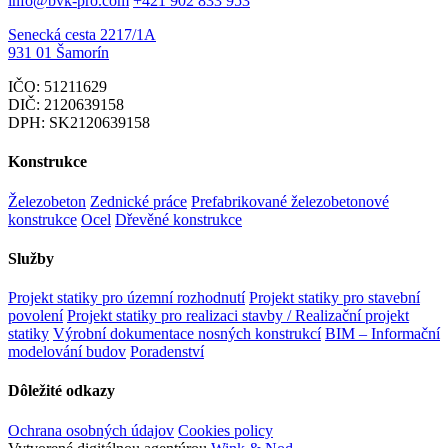
info@bvk-pro.com
+421 902 833 953
Senecká cesta 2217/1A
931 01 Šamorín
IČO: 51211629
DIČ: 2120639158
DPH: SK2120639158
Konstrukce
Železobeton
Zednické práce
Prefabrikované železobetonové
konstrukce
Ocel
Dřevěné konstrukce
Služby
Projekt statiky pro územní rozhodnutí
Projekt statiky pro stavební
povolení
Projekt statiky pro realizaci stavby / Realizační projekt
statiky
Výrobní dokumentace nosných konstrukcí
BIM – Informační
modelování budov
Poradenství
Dôležité odkazy
Ochrana osobných údajov
Cookies policy