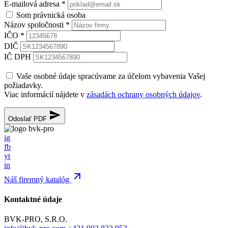
E-mailová adresa
*
Som právnická osoba
Názov spoločnosti
*
IČO
*
DIČ
IČ DPH
Vaše osobné údaje spracúvame za účelom vybavenia Vašej
požiadavky.
Viac informácií nájdete v
zásadách ochrany osobných údajov
.
Odoslať PDF
ig
fb
yt
in
Náš firemný katalóg
Kontaktné údaje
BVK-PRO, S.R.O.