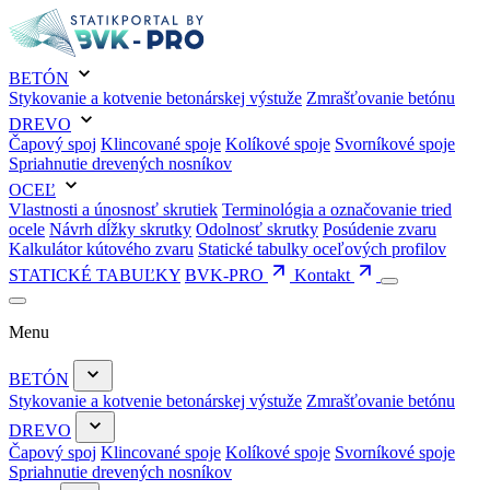
BETÓN
Stykovanie a kotvenie betonárskej výstuže
Zmrašťovanie betónu
DREVO
Čapový spoj
Klincované spoje
Kolíkové spoje
Svorníkové spoje
Spriahnutie drevených nosníkov
OCEĽ
Vlastnosti a únosnosť skrutiek
Terminológia a označovanie tried
ocele
Návrh dĺžky skrutky
Odolnosť skrutky
Posúdenie zvaru
Kalkulátor kútového zvaru
Statické tabulky oceľových profilov
STATICKÉ TABUĽKY
BVK-PRO
Kontakt
Menu
BETÓN
Stykovanie a kotvenie betonárskej výstuže
Zmrašťovanie betónu
DREVO
Čapový spoj
Klincované spoje
Kolíkové spoje
Svorníkové spoje
Spriahnutie drevených nosníkov