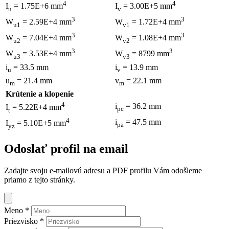
4
4
I
= 1.75E+6 mm
I
= 3.00E+5 mm
u
v
3
3
W
= 2.59E+4 mm
W
= 1.72E+4 mm
u1
v1
3
3
W
= 7.04E+4 mm
W
= 1.08E+4 mm
u2
v2
3
3
W
= 3.53E+4 mm
W
= 8799 mm
u3
v3
i
= 33.5 mm
i
= 13.9 mm
u
v
u
= 21.4 mm
v
= 22.1 mm
m
m
Krútenie a klopenie
4
i
= 36.2 mm
I
= 5.22E+4 mm
pc
t
4
i
= 47.5 mm
I
= 5.10E+5 mm
pa
yz
Odoslať profil na email
Zadajte svoju e-mailovú adresu a PDF profilu Vám odošleme
priamo z tejto stránky.
Meno
*
Priezvisko
*