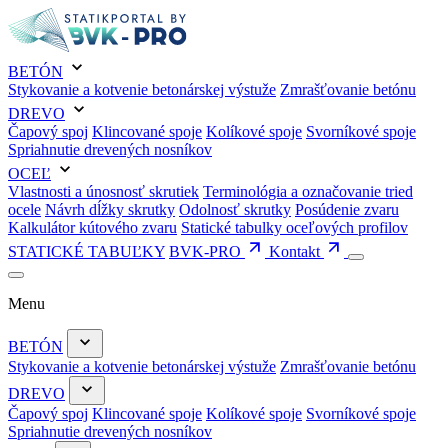
BETÓN
Stykovanie a kotvenie betonárskej výstuže
Zmrašťovanie betónu
DREVO
Čapový spoj
Klincované spoje
Kolíkové spoje
Svorníkové spoje
Spriahnutie drevených nosníkov
OCEĽ
Vlastnosti a únosnosť skrutiek
Terminológia a označovanie tried
ocele
Návrh dĺžky skrutky
Odolnosť skrutky
Posúdenie zvaru
Kalkulátor kútového zvaru
Statické tabulky oceľových profilov
STATICKÉ TABUĽKY
BVK-PRO
Kontakt
Menu
BETÓN
Stykovanie a kotvenie betonárskej výstuže
Zmrašťovanie betónu
DREVO
Čapový spoj
Klincované spoje
Kolíkové spoje
Svorníkové spoje
Spriahnutie drevených nosníkov