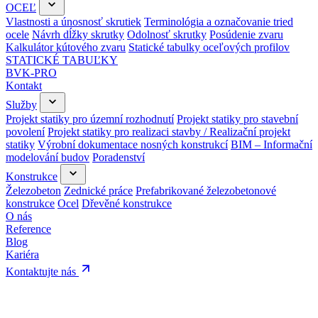
OCEĽ
Vlastnosti a únosnosť skrutiek
Terminológia a označovanie tried
ocele
Návrh dĺžky skrutky
Odolnosť skrutky
Posúdenie zvaru
Kalkulátor kútového zvaru
Statické tabulky oceľových profilov
STATICKÉ TABUĽKY
BVK-PRO
Kontakt
Služby
Projekt statiky pro územní rozhodnutí
Projekt statiky pro stavební
povolení
Projekt statiky pro realizaci stavby / Realizační projekt
statiky
Výrobní dokumentace nosných konstrukcí
BIM – Informační
modelování budov
Poradenství
Konstrukce
Železobeton
Zednické práce
Prefabrikované železobetonové
konstrukce
Ocel
Dřevěné konstrukce
O nás
Reference
Blog
Kariéra
Kontaktujte nás