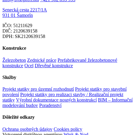
Senecká cesta 2217/1A
931 01 Šamorín
IČO: 51211629
DIČ: 2120639158
DPH: SK2120639158
Konstrukce
Železobeton
Zednické práce
Prefabrikované železobetonové
konstrukce
Ocel
Dřevěné konstrukce
Služby
Projekt statiky pro územní rozhodnutí
Projekt statiky pro stavební
povolení
Projekt statiky pro realizaci stavby / Realizační projekt
statiky
Výrobní dokumentace nosných konstrukcí
BIM – Informační
modelování budov
Poradenství
Dôležité odkazy
Ochrana osobných údajov
Cookies policy
Vytvorené digitálnou agentúrou
Wink & Nod