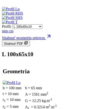
Profil:
mm
cm
Stiahnuť geometriu prierezu
Stiahnuť PDF
L 100x65x10
Geometria
h = 100 mm
b = 65 mm
2
t = 10 mm
A = 1561 mm
r
= 10 mm
-1
G = 12.25 kg.m
1
2
-1
r
= 5 mm
A
= 0.3214 m
.m
2
L