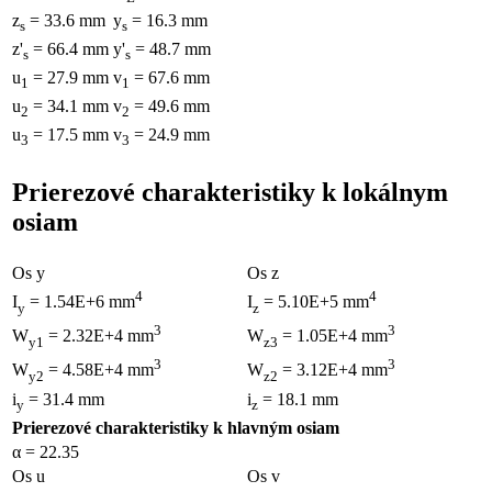
z
= 33.6 mm
y
= 16.3 mm
s
s
z'
= 66.4 mm
y'
= 48.7 mm
s
s
u
= 27.9 mm
v
= 67.6 mm
1
1
u
= 34.1 mm
v
= 49.6 mm
2
2
u
= 17.5 mm
v
= 24.9 mm
3
3
Prierezové charakteristiky k lokálnym
osiam
Os y
Os z
4
4
I
= 1.54E+6 mm
I
= 5.10E+5 mm
y
z
3
3
W
= 2.32E+4 mm
W
= 1.05E+4 mm
y1
z3
3
3
W
= 4.58E+4 mm
W
= 3.12E+4 mm
y2
z2
i
= 31.4 mm
i
= 18.1 mm
y
z
Prierezové charakteristiky k hlavným osiam
α = 22.35
Os u
Os v