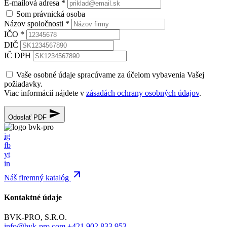
E-mailová adresa
*
Som právnická osoba
Názov spoločnosti
*
IČO
*
DIČ
IČ DPH
Vaše osobné údaje spracúvame za účelom vybavenia Vašej
požiadavky.
Viac informácií nájdete v
zásadách ochrany osobných údajov
.
Odoslať PDF
ig
fb
yt
in
Náš firemný katalóg
Kontaktné údaje
BVK-PRO, S.R.O.
info@bvk-pro.com
+421 902 833 953