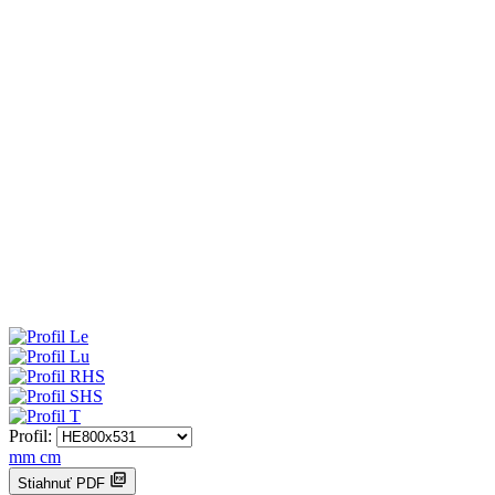
Profil:
mm
cm
Stiahnuť PDF