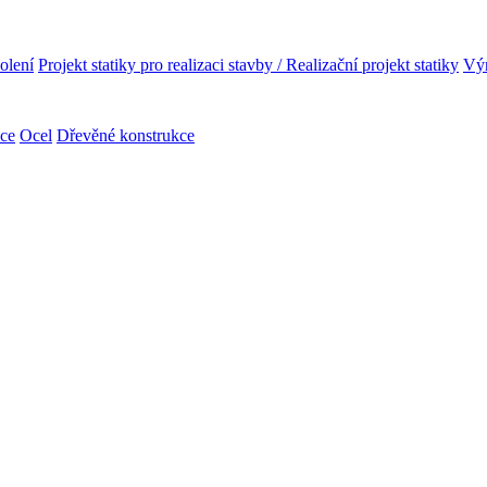
olení
Projekt statiky pro realizaci stavby / Realizační projekt statiky
Výr
kce
Ocel
Dřevěné konstrukce