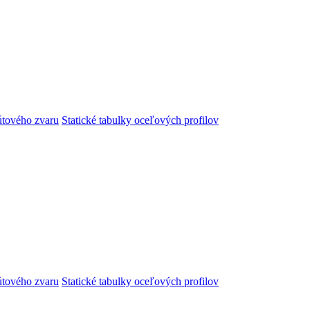
útového zvaru
Statické tabulky oceľových profilov
útového zvaru
Statické tabulky oceľových profilov