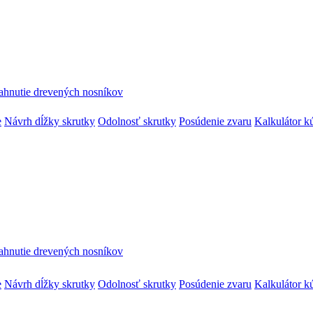
ahnutie drevených nosníkov
e
Návrh dĺžky skrutky
Odolnosť skrutky
Posúdenie zvaru
Kalkulátor k
ahnutie drevených nosníkov
e
Návrh dĺžky skrutky
Odolnosť skrutky
Posúdenie zvaru
Kalkulátor k