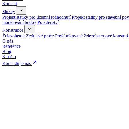
Kontakt
Služby
Projekt statiky pro územní rozhodnutí
Projekt statiky pro stavební pov
modelování budov
Poradenství
Konstrukce
Železobeton
Zednické práce
Prefabrikované železobetonové konstru
O nás
Reference
Blog
Kariéra
Kontaktujte nás