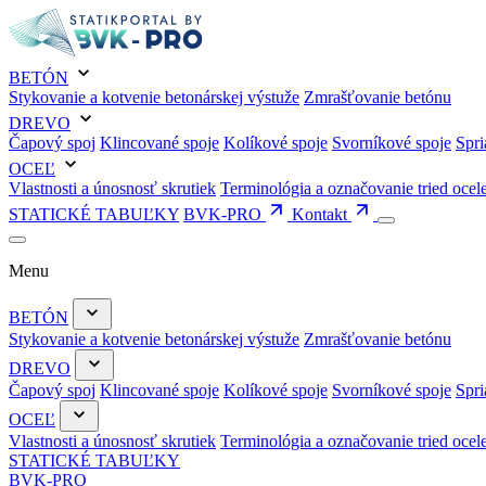
BETÓN
Stykovanie a kotvenie betonárskej výstuže
Zmrašťovanie betónu
DREVO
Čapový spoj
Klincované spoje
Kolíkové spoje
Svorníkové spoje
Spri
OCEĽ
Vlastnosti a únosnosť skrutiek
Terminológia a označovanie tried ocel
STATICKÉ TABUĽKY
BVK-PRO
Kontakt
Menu
BETÓN
Stykovanie a kotvenie betonárskej výstuže
Zmrašťovanie betónu
DREVO
Čapový spoj
Klincované spoje
Kolíkové spoje
Svorníkové spoje
Spri
OCEĽ
Vlastnosti a únosnosť skrutiek
Terminológia a označovanie tried ocel
STATICKÉ TABUĽKY
BVK-PRO