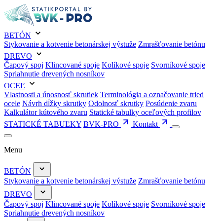
BETÓN
Stykovanie a kotvenie betonárskej výstuže
Zmrašťovanie betónu
DREVO
Čapový spoj
Klincované spoje
Kolíkové spoje
Svorníkové spoje
Spriahnutie drevených nosníkov
OCEĽ
Vlastnosti a únosnosť skrutiek
Terminológia a označovanie tried
ocele
Návrh dĺžky skrutky
Odolnosť skrutky
Posúdenie zvaru
Kalkulátor kútového zvaru
Statické tabulky oceľových profilov
STATICKÉ TABUĽKY
BVK-PRO
Kontakt
Menu
BETÓN
Stykovanie a kotvenie betonárskej výstuže
Zmrašťovanie betónu
DREVO
Čapový spoj
Klincované spoje
Kolíkové spoje
Svorníkové spoje
Spriahnutie drevených nosníkov