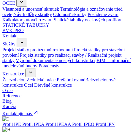
OCEĽ
Vlastnosti a únosnosť skrutiek
Terminológia a označovanie tried
ocele
Návrh dĺžky skrutky
Odolnosť skrutky
Posúdenie zvaru
Kalkulátor kútového zvaru
Statické tabulky oceľových profilov
STATICKÉ TABUĽKY
BVK-PRO
Kontakt
Služby
Projekt statiky pro územní rozhodnutí
Projekt statiky pro stavební
povolení
Projekt statiky pro realizaci stavby / Realizační projekt
statiky
Výrobní dokumentace nosných konstrukcí
BIM – Informační
modelování budov
Poradenství
Konstrukce
Železobeton
Zednické práce
Prefabrikované železobetonové
konstrukce
Ocel
Dřevěné konstrukce
O nás
Reference
Blog
Kariéra
Kontaktujte nás
Profil IPE
Profil IPEA
Profil IPEAA
Profil IPEO
Profil IPN