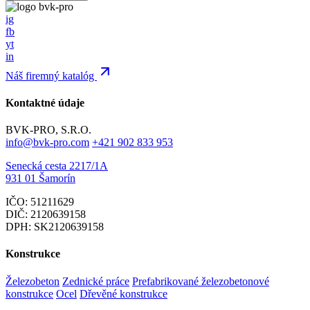
ig
fb
yt
in
Náš firemný katalóg
Kontaktné údaje
BVK-PRO, S.R.O.
info@bvk-pro.com
+421 902 833 953
Senecká cesta 2217/1A
931 01 Šamorín
IČO: 51211629
DIČ: 2120639158
DPH: SK2120639158
Konstrukce
Železobeton
Zednické práce
Prefabrikované železobetonové
konstrukce
Ocel
Dřevěné konstrukce