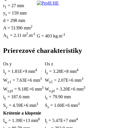
r
= 27 mm
1
y
= 159 mm
s
d = 298 mm
2
A = 51390 mm
2
-1
-1
A
= 2.11 m
.m
G = 403 kg.m
L
Prierezové charakteristiky
Os y
Os z
4
4
I
= 1.81E+9 mm
I
= 3.28E+8 mm
y
z
3
3
W
= 7.63E+6 mm
W
= 2.07E+6 mm
y1
z1
3
3
W
= 9.18E+6 mm
W
= 3.20E+6 mm
y,pl
z,pl
i
= 187.6 mm
i
= 79.90 mm
y
z
3
3
S
= 4.59E+6 mm
S
= 1.60E+6 mm
y
z
Krútenie a klopenie
6
4
I
= 1.39E+13 mm
I
= 5.47E+7 mm
w
t