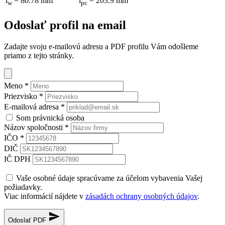
i
= 80.78 mm
i
= 203.9 mm
w
pc
Odoslať profil na email
Zadajte svoju e-mailovú adresu a PDF profilu Vám odošleme
priamo z tejto stránky.
Meno
*
Priezvisko
*
E-mailová adresa
*
Som právnická osoba
Názov spoločnosti
*
IČO
*
DIČ
IČ DPH
Vaše osobné údaje spracúvame za účelom vybavenia Vašej
požiadavky.
Viac informácií nájdete v
zásadách ochrany osobných údajov
.
Odoslať PDF